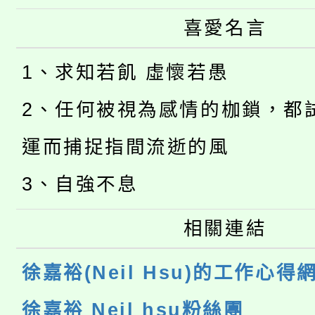
喜愛名言
1、求知若飢 虛懷若愚
2、任何被視為感情的枷鎖，都
運而捕捉指間流逝的風
3、自強不息
相關連結
徐嘉裕(Neil Hsu)的工作心得
徐嘉裕 Neil hsu粉絲團