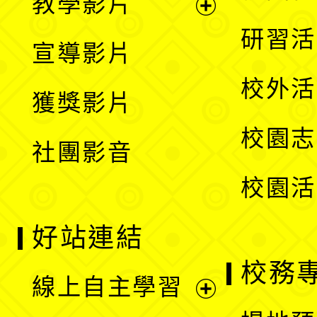
教學影片
選
開
展
研習活
宣導影片
單
選
開
校外活
獲獎影片
單
選
校園志
社團影音
單
校園活
好站連結
校務
線上自主學習