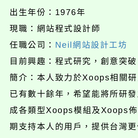
淨零綠生活教案入校路
份教師研習
者。
出生年份：1976年
115年食農教育專業人
會
現職：網站程式設計師
「本色祭」8/29、30
程
任職公司：
Neil網站設計工坊
8/21下午1時於龍潭區
場熱烈登場!
目前興趣：程式研究，創意突破
YOUNG桃局內行報名
徵才活動。
簡介：本人致力於Xoops相關
8月14至27日，桃園
局官網。
已有數十餘年，希望能將所研發
115年桃園市運動會8/1
開!
成各類型Xoops模組及Xoops
桃園市低收入戶享有免
田徑場及游泳池舉行。
期支持本人的用戶，提供台灣更
大園自造教育及科技中心
視費優惠，中低收入戶