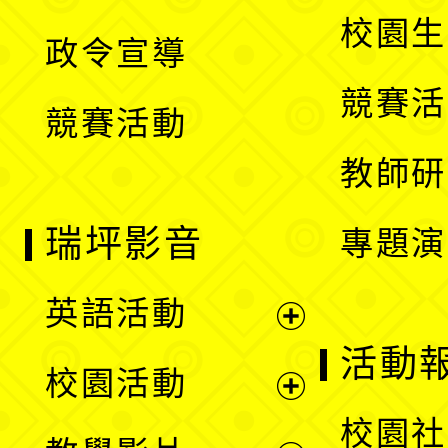
選
開
校園生
政令宣導
單
選
競賽活
競賽活動
單
教師研
瑞坪影音
專題演
英語活動
展
活動
校園活動
開
展
校園社