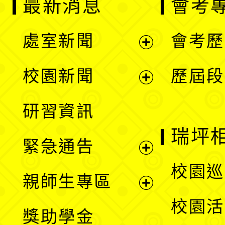
最新消息
會考
處室新聞
會考歷
展
校園新聞
歷屆段
開
展
研習資訊
選
開
瑞坪
緊急通告
單
選
展
校園巡
親師生專區
單
開
展
校園活
獎助學金