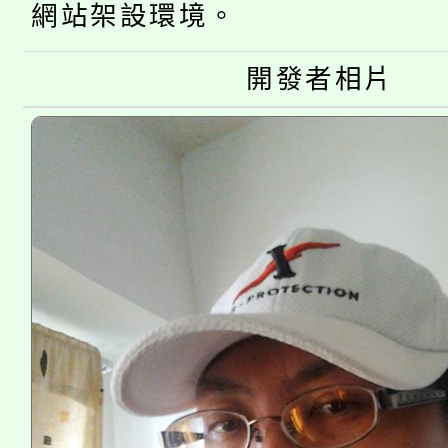
網站架設環境。
大溪自造教育及科技中心
份教師增能研習
半價優惠，詳情可洽有
淨零綠生活教案入校路
份教師研習
開發者相片
者。
115年食農教育專業人
會
程