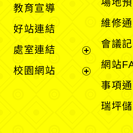
展
場地預
教育宣導
開
維修通
好站連結
選
會議記
處室連結
單
展
網站F
校園網站
開
展
事項通
選
開
瑞坪儲
單
選