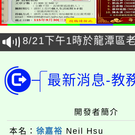
「本色祭」8/29、30
8/21下午1時於龍潭區
場熱烈登場!
YOUNG桃局內行報名
徵才活動。
8月14至27日，桃園
局官網。
最新消息-教
115年桃園市運動會8/1
開!
桃園市低收入戶享有免
田徑場及游泳池舉行。
大園自造教育及科技中心
視費優惠，中低收入戶
開發者簡介
大溪自造教育及科技中心
份教師增能研習
半價優惠，詳情可洽有
本名：
徐嘉裕
Neil Hsu