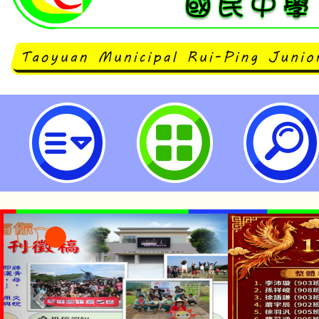
neilrpjhstyc網站設計者：徐嘉裕 N