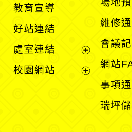
展
場地預
教育宣導
開
維修通
好站連結
選
會議記
處室連結
單
展
網站F
校園網站
開
展
事項通
選
開
瑞坪儲
單
選