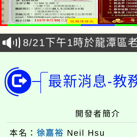
「本色祭」8/29、30
8/21下午1時於龍潭區
場熱烈登場!
YOUNG桃局內行報名
徵才活動。
8月14至27日，桃園
局官網。
最新消息-教
115年桃園市運動會8/1
開!
桃園市低收入戶享有免
田徑場及游泳池舉行。
大園自造教育及科技中心
開發者簡介
視費優惠，中低收入戶
大溪自造教育及科技中心
份教師增能研習
半價優惠，詳情可洽有
本名：
徐嘉裕
Neil Hsu