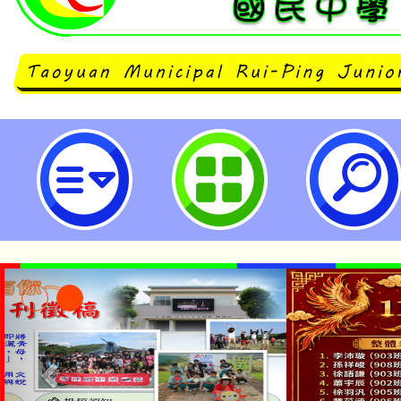
neilrpjhstyc網站設計者：徐嘉裕 N