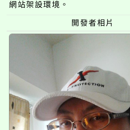
網站架設環境。
大溪自造教育及科技中心
份教師增能研習
半價優惠，詳情可洽有
淨零綠生活教案入校路
開發者相片
份教師研習
者。
115年食農教育專業人
會
程