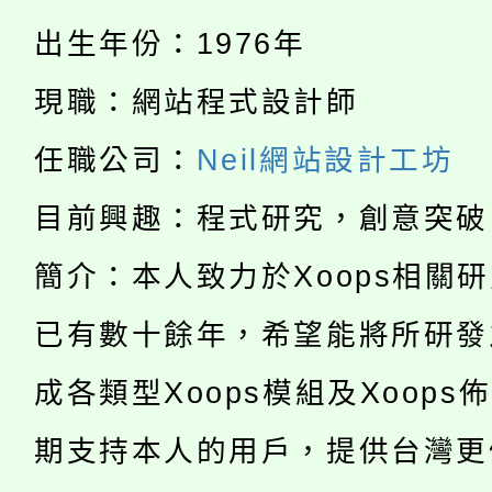
淨零綠生活教案入校路
份教師研習
出生年份：1976年
者。
115年食農教育專業人
會
現職：網站程式設計師
「本色祭」8/29、30
程
任職公司：
Neil網站設計工坊
8/21下午1時於龍潭區
場熱烈登場!
目前興趣：程式研究，創意突破
YOUNG桃局內行報名
徵才活動。
簡介：本人致力於Xoops相關
8月14至27日，桃園
局官網。
已有數十餘年，希望能將所研發
115年桃園市運動會8/1
開!
成各類型Xoops模組及Xoops
桃園市低收入戶享有免
田徑場及游泳池舉行。
期支持本人的用戶，提供台灣更
大園自造教育及科技中心
視費優惠，中低收入戶