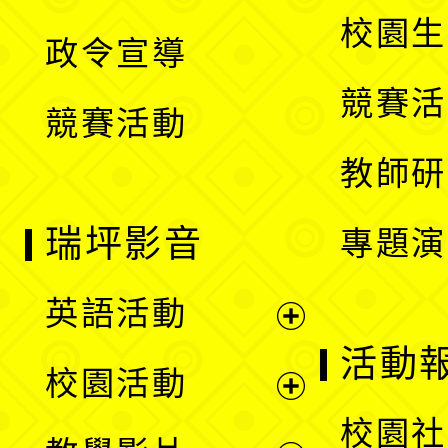
選
開
校園生
政令宣導
單
選
競賽活
競賽活動
單
教師研
瑞坪影音
專題演
英語活動
展
活動
校園活動
開
展
校園社