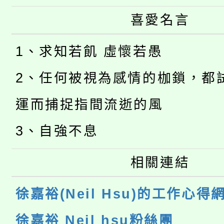
喜愛名言
1、求知若飢 虛懷若愚
2、任何被視為感情的枷鎖，都
運而捕捉指間流逝的風
3、自強不息
相關連結
徐嘉裕(Neil Hsu)的工作心得
徐嘉裕 Neil hsu粉絲團