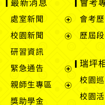
最新消息
會考
處室新聞
會考歷
展
校園新聞
歷屆段
開
展
研習資訊
選
開
瑞坪
緊急通告
單
選
展
校園巡
親師生專區
單
開
展
校園活
獎助學金