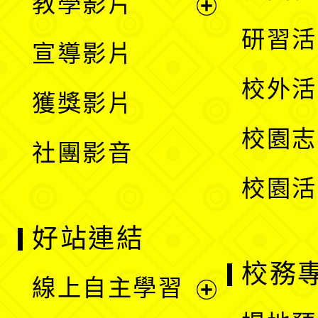
教學影片
選
開
展
研習活
宣導影片
單
選
開
校外活
獲獎影片
單
選
校園志
社團影音
單
校園活
好站連結
校務
線上自主學習