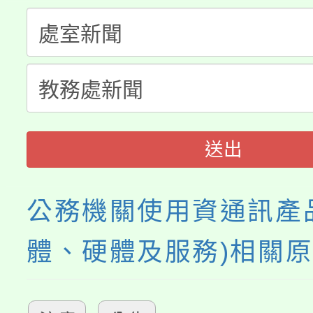
大溪自造教育及科技中心
份教師增能研習
半價優惠，詳情可洽有
淨零綠生活教案入校路
份教師研習
者。
115年食農教育專業人
會
程
送出
公務機關使用資通訊產
體、硬體及服務)相關