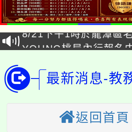
「本色祭」8/29、30
8/21下午1時於龍潭區
場熱烈登場!
YOUNG桃局內行報名
徵才活動。
8月14至27日，桃園
局官網。
115年桃園市運動會8/1
開!
最新消息-教
桃園市低收入戶享有免
田徑場及游泳池舉行。
大園自造教育及科技中心
視費優惠，中低收入戶
返回首頁
大溪自造教育及科技中心
份教師增能研習
半價優惠，詳情可洽有