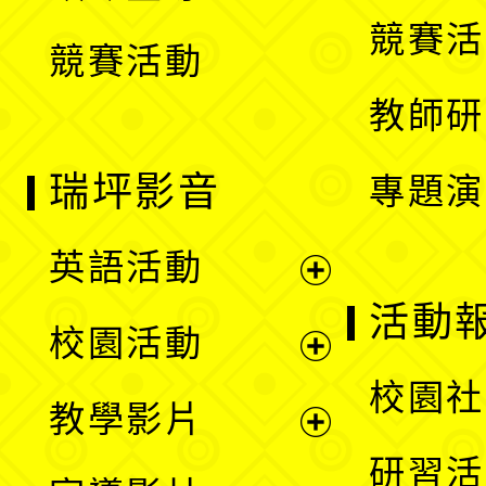
選
競賽活
競賽活動
單
教師研
瑞坪影音
專題演
英語活動
展
活動
校園活動
開
展
校園社
教學影片
選
開
展
研習活