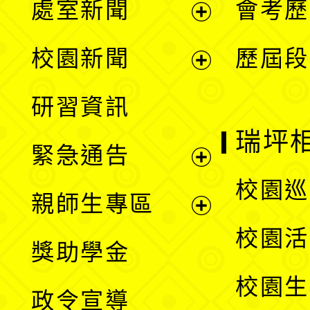
處室新聞
會考歷
展
校園新聞
歷屆段
開
展
研習資訊
選
開
瑞坪
緊急通告
單
選
展
校園巡
親師生專區
單
開
展
校園活
獎助學金
選
開
校園生
政令宣導
單