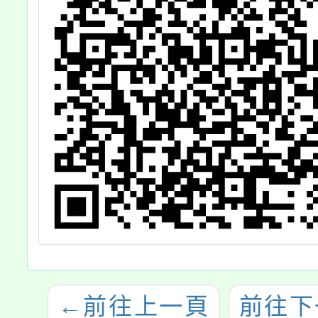
←
前往上一頁
前往下