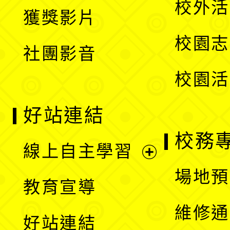
校外活
獲獎影片
單
選
校園志
社團影音
單
校園活
好站連結
校務
線上自主學習
展
場地預
教育宣導
開
維修通
好站連結