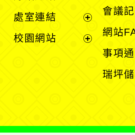
選
會議記
處室連結
單
展
網站F
校園網站
開
展
事項通
選
開
瑞坪儲
單
選
單