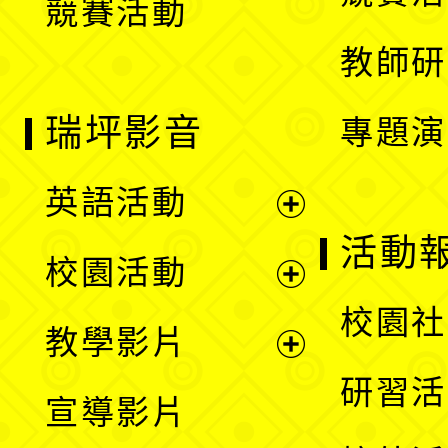
競賽活動
單
教師研
瑞坪影音
專題演
英語活動
展
活動
校園活動
開
展
校園社
教學影片
選
開
展
研習活
宣導影片
單
選
開