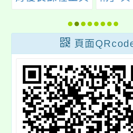
徵
習」教學實踐發
增能學
發
表會
陸續
課，相
頁面QRcod
訊可
網、全
職進修
教育部
友-師
平