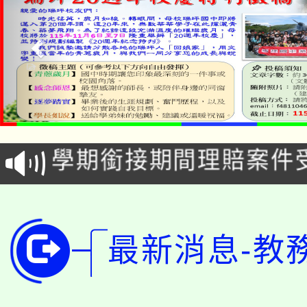
淨零綠生活教案入校路
115年食農教育專業人
會
學期銜接期間理賠案件
程
淨零綠領人才培育課程
學籍身 分審查程序及
公告本校115學年度第1
版
最新消息-教
「2026金融保險知識
代理(課)教師甄選結果(
桃園市115學年度學生
車」活動