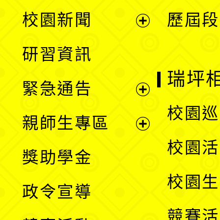
展
校園新聞
歷屆段
開
展
研習資訊
選
開
瑞坪
緊急通告
單
選
展
校園巡
親師生專區
單
開
展
校園活
獎助學金
選
開
校園生
政令宣導
單
選
競賽活