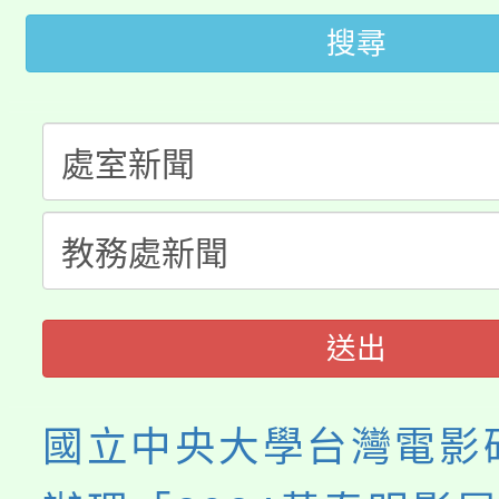
桃園市115學年度學生
車」活動
搜尋
公告本校115學年度第
生本土語及新住民語歌
公告本校115學年度第
代理(課)教師甄選結果(
轉知中國文化大學推廣
代理(課)教師甄選結果(
《TA101》溝通分析
程，歡迎學生輔導中心
送出
心理、諮商輔導、社會
系所師生報名參加。
國立中央大學台灣電影