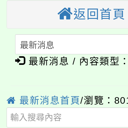
公告本校115學年度第
生本土語及新住民語歌
返回首頁
公告本校115學年度第
代理(課)教師甄選結果(
轉知中國文化大學推廣
代理(課)教師甄選結果(
淨零綠生活教案入校路
《TA101》溝通分析
最新消息 / 內容類型
115年食農教育專業人
會
程，歡迎學生輔導中心
學期銜接期間理賠案件
程
心理、諮商輔導、社會
淨零綠領人才培育課程
學籍身 分審查程序及
系所師生報名參加。
最新消息首頁
/瀏覽：80
公告本校115學年度第1
版
「2026金融保險知識
代理(課)教師甄選結果(