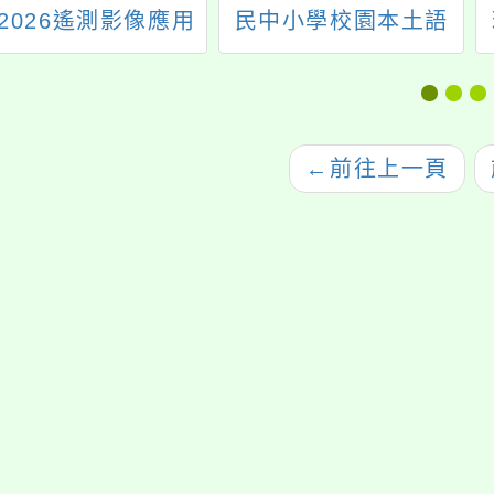
2026遙測影像應用
民中小學校園本土語
研習營」
言新聞小主播活動」
←
前往上一頁