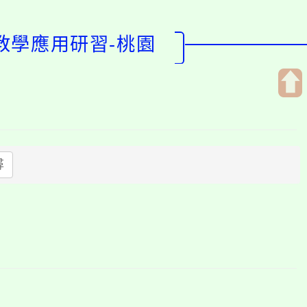
 教學應用研習-桃園
開
啟
上
方
尋
區
塊