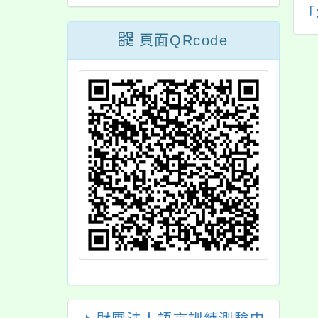
旅程中的心靈成
校－觀音高中辦理
「
長」
「教育外交與實務案
頁面QRcode
例」