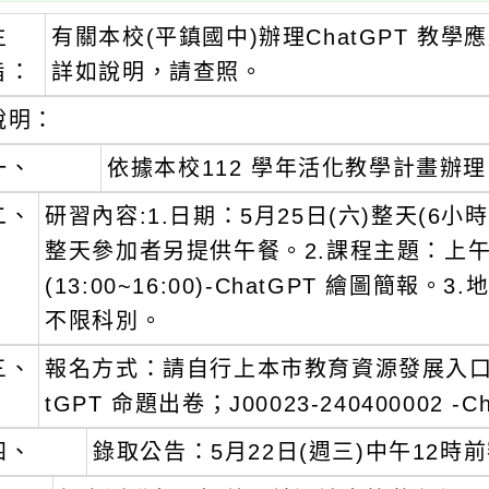
主
有關本校(平鎮國中)辦理ChatGPT 
旨：
詳如說明，請查照。
說明：
一、
依據本校112 學年活化教學計畫辦
二、
研習內容:1.日期：5月25日(六)整天(
整天參加者另提供午餐。2.課程主題：上午(9:0
(13:00~16:00)-ChatGPT 繪圖簡
不限科別。
三、
報名方式：請自行上本市教育資源發展入口網報名(
tGPT 命題出卷；J00023-240400002
四、
錄取公告：5月22日(週三)中午12時