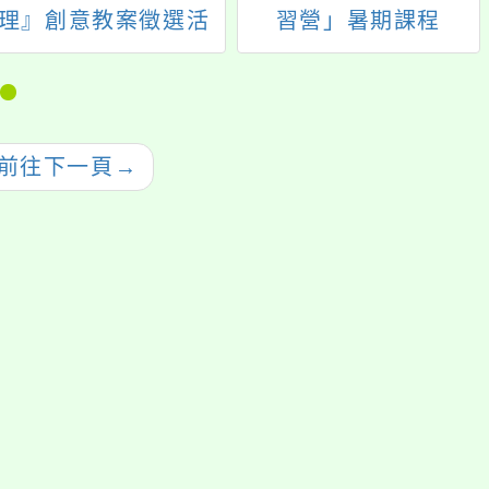
理』創意教案徵選活
習營」暑期課程
動
前往下一頁
→