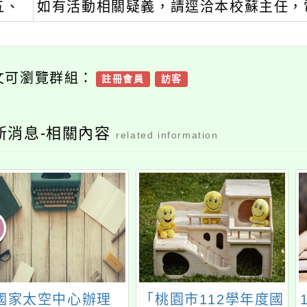
五、
如有活動相關疑義，請逕洽本校蘇主任，電話：
文可瀏覽群組：
註冊會員
訪客
新消息-相關內容
related information
國家太空中心辦理
「桃園市112學年度國