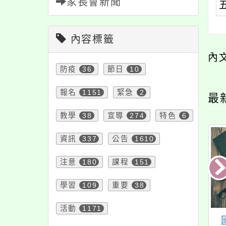
家長會新聞
內容標籤
內
防疫
36
節日
10
報名
1151
緊急
2
最
教學
38
宣導
274
特色
6
資訊
337
公告
1610
注意
180
課程
151
學習
109
重要
38
活動
1171
3年度徵件活動「教
國際教育中心夥伴學