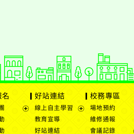
報名
好站連結
校務專區
團
線上自主學習
場地預約
展
展
動
教育宣導
維修通報
開
開
動
好站連結
會議記錄