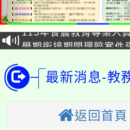
淨零綠生活教案入校路
115年食農教育專業人
會
學期銜接期間理賠案件
程
淨零綠領人才培育課程
學籍身 分審查程序及
公告本校115學年度第1
版
最新消息-教
「2026金融保險知識
代理(課)教師甄選結果(
桃園市115學年度學生
車」活動
返回首頁
公告本校115學年度第
生本土語及新住民語歌
公告本校115學年度第