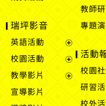
教師研
瑞坪影音
專題演
英語活動
展
活動
校園活動
開
展
校園社
教學影片
選
開
展
研習活
宣導影片
單
選
開
校外活