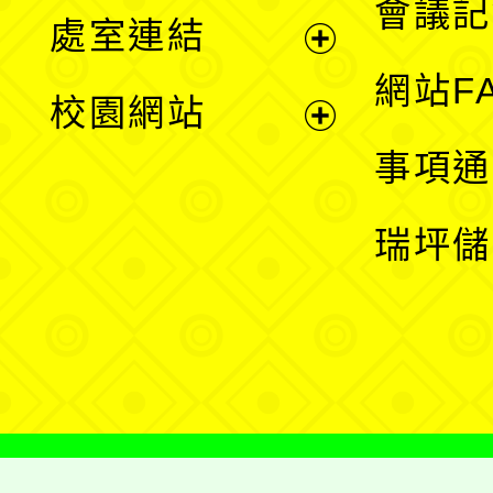
會議記
處室連結
單
展
網站F
校園網站
開
展
事項通
選
開
瑞坪儲
單
選
單