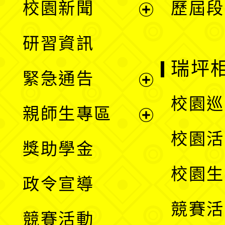
校園新聞
歷屆段
開
展
研習資訊
選
開
瑞坪
緊急通告
單
選
展
校園巡
親師生專區
單
開
展
校園活
獎助學金
選
開
校園生
政令宣導
單
選
競賽活
競賽活動
單