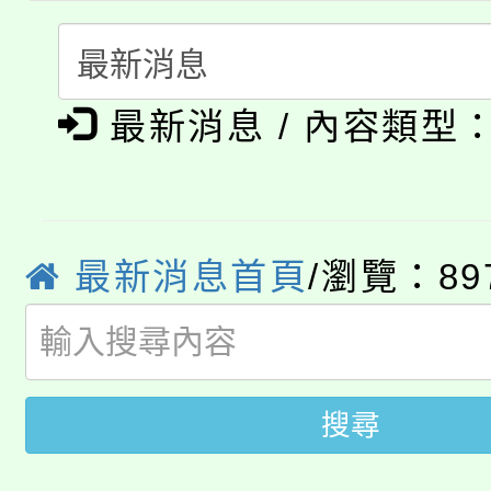
代理(課)教師甄選結果(
轉知中國文化大學推廣
代理(課)教師甄選結果(
淨零綠生活教案入校路
《TA101》溝通分析
最新消息 / 內容類型
115年食農教育專業人
會
程，歡迎學生輔導中心
學期銜接期間理賠案件
程
心理、諮商輔導、社會
淨零綠領人才培育課程
最新消息首頁
/瀏覽：89
學籍身 分審查程序及
系所師生報名參加。
公告本校115學年度第1
版
「2026金融保險知識
代理(課)教師甄選結果(
搜尋
桃園市115學年度學生
車」活動
公告本校115學年度第