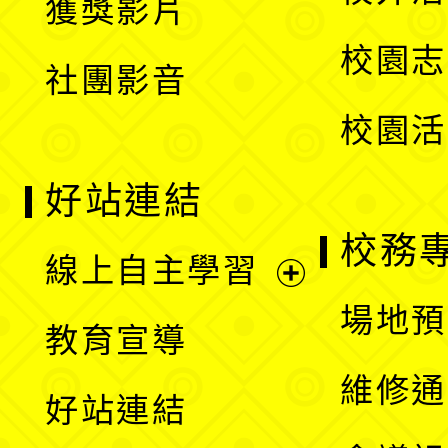
獲獎影片
單
選
校園志
社團影音
單
校園活
好站連結
校務
線上自主學習
展
場地預
教育宣導
開
維修通
好站連結
選