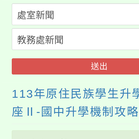
生本土語及新住民語歌
公告本校115學年度第
代理(課)教師甄選結果(
轉知中國文化大學推廣
代理(課)教師甄選結果(
《TA101》溝通分析
程，歡迎學生輔導中心
送出
心理、諮商輔導、社會
113年原住民族學生升
系所師生報名參加。
座Ⅱ-國中升學機制攻