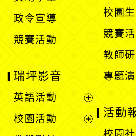
選
開
校園生
政令宣導
單
選
競賽活
競賽活動
單
教師研
瑞坪影音
專題演
英語活動
展
活動
校園活動
開
展
校園社