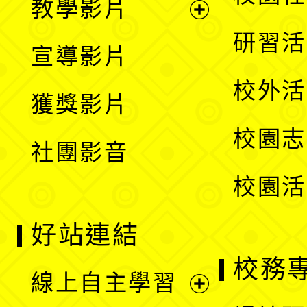
教學影片
選
開
展
研習活
宣導影片
單
選
開
校外活
獲獎影片
單
選
校園志
社團影音
單
校園活
好站連結
校務
線上自主學習