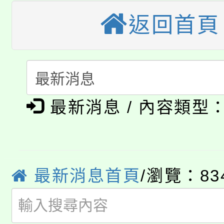
公告本校115學年度第
生本土語及新住民語歌
返回首頁
公告本校115學年度第
代理(課)教師甄選結果(
轉知中國文化大學推廣
代理(課)教師甄選結果(
淨零綠生活教案入校路
《TA101》溝通分析
115年食農教育專業人
會
程，歡迎學生輔導中心
最新消息 / 內容類型
學期銜接期間理賠案件
程
心理、諮商輔導、社會
淨零綠領人才培育課程
學籍身 分審查程序及
系所師生報名參加。
最新消息首頁
/瀏覽：83
公告本校115學年度第1
版
「2026金融保險知識
代理(課)教師甄選結果(