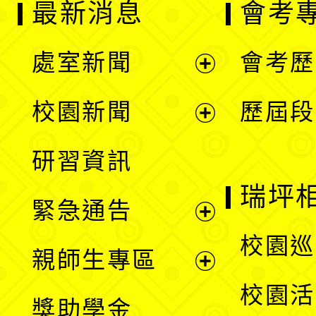
最新消息
會考
處室新聞
會考歷
展
校園新聞
歷屆段
開
展
研習資訊
選
開
瑞坪
緊急通告
單
選
展
校園巡
親師生專區
單
開
展
校園活
獎助學金