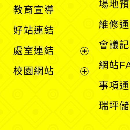
展
場地預
教育宣導
開
維修通
好站連結
選
會議記
處室連結
單
展
網站F
校園網站
開
展
事項通
選
開
瑞坪儲
單
選