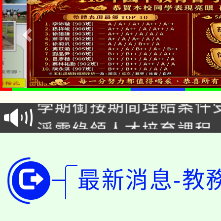
淨零綠生活教案入校路
115年食農教育專業人
會
學期銜接期間理賠案件
程
淨零綠領人才培育課程
學籍身 分審查程序及
公告本校115學年度第1
版
「2026金融保險知識
代理(課)教師甄選結果(
最新消息-教
桃園市115學年度學生
車」活動