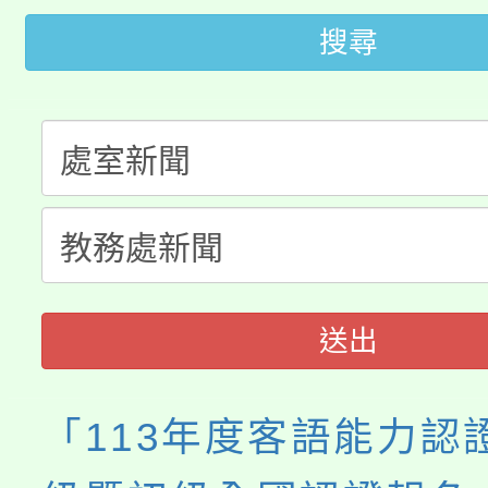
桃園市115學年度學生
車」活動
搜尋
公告本校115學年度第
生本土語及新住民語歌
公告本校115學年度第
代理(課)教師甄選結果(
轉知中國文化大學推廣
代理(課)教師甄選結果(
《TA101》溝通分析
程，歡迎學生輔導中心
送出
心理、諮商輔導、社會
系所師生報名參加。
「113年度客語能力認