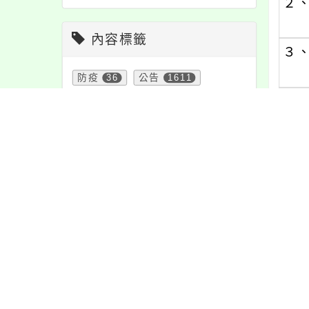
２
內容標籤
３
防疫
36
公告
1611
(三)
報名
1151
特色
6
資訊
337
宣導
274
注意
180
課程
152
(四)
重要
38
教學
38
緊急
2
(五)
學習
109
活動
1171
１
２
節日
10
３