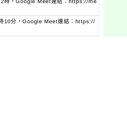
Google Meet連結：https://me
分，Google Meet連結：https://
國)4326521、(英)4326525、
料(https://forms.gle/hxaunT
資訊聯繫。
取名單。
徵選」重要期程：
止。
。
493644，trico@ntnu.edu.t
nu.edu.tw。