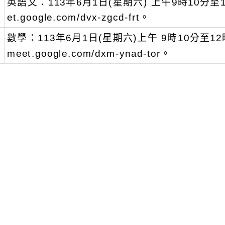
、
英語文：113年6月1日(星期六) 上午9時10分至12時，
et.google.com/dvx-zgcd-frt。
、
數學：113年6月1日(星期六)上午 9時10分至12時10
meet.google.com/dxm-ynad-tor。
現職教師請至全國教師在職進修網登錄資料(課程代碼：(
(數)4326528)；非現職教師請至Google表單填寫報名資
RzdbfBJrLq8)，並提供個人信箱作為相關課程
該中心將在113年5月29日(星期三)前公告錄
修正「國民中學學習扶助補強暨適性課程模組
、
收件截止日期：至113年7月10日(星期三)
、
得獎名單公告：113年7月29日(星期一)前
、
本案聯絡人：該校教育專業發展中心莊幸諺助理， 02-77
w；謝欣樺助理，02-77493715，la.la.hsin@nt