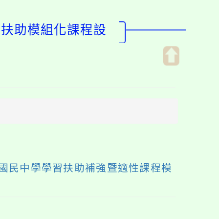
習扶助模組化課程設
開
啟
上
方
區
塊
國民中學學習扶助補強暨適性課程模