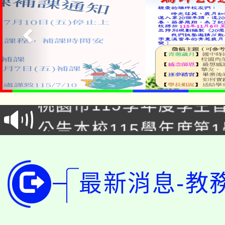
「2026金融保險知識
桃園市115學年度學生
車」活動
公告本校115學年度第
生本土語及新住民語歌
公告本校115學年度第
代理(課)教師甄選結果(
轉知中國文化大學推廣
代理(課)教師甄選結果(
最新消息-教
轉知苗栗縣政府辦理11
《TA101》溝通分析
桃園市115學年度學生