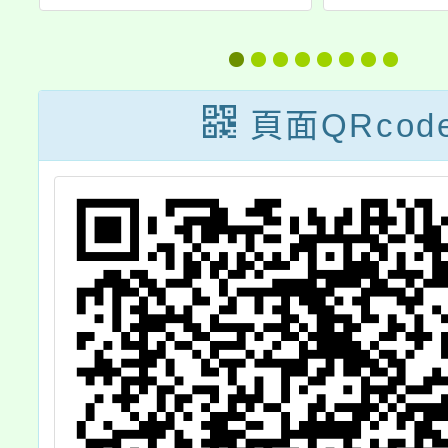
智
學習社群召集人
Succ
應
（講師）培訓課
Summ
」
程
攻隊
頁面QRcod
手
械