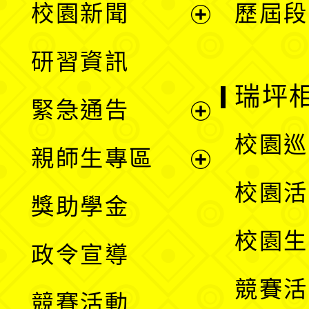
校園新聞
歷屆段
開
展
研習資訊
選
開
瑞坪
緊急通告
單
選
展
校園巡
親師生專區
單
開
展
校園活
獎助學金
選
開
校園生
政令宣導
單
選
競賽活
競賽活動
單