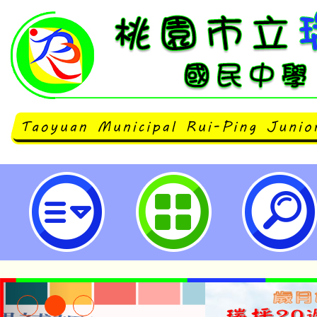
112-2篩選測驗-桃園市立瑞坪國民