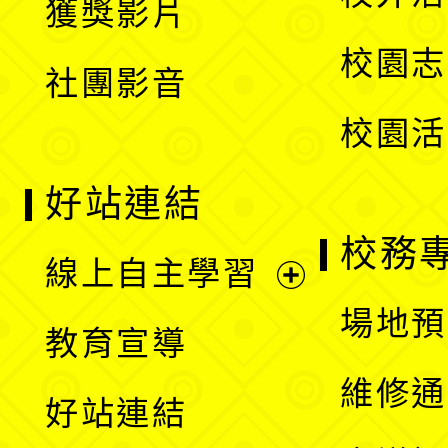
獲獎影片
單
選
校園志
社團影音
單
校園活
好站連結
校務
線上自主學習
展
場地預
教育宣導
開
維修通
好站連結
選