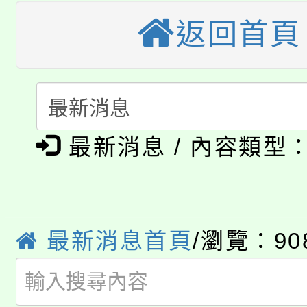
縣市「校園短影音徵選
程，歡迎學生輔導中心
返回首頁
「桃園市補助參觀特色
要點
門員」簡章及活動海報
心理、諮商輔導、社會
115年度「教育部表揚
展演活動實施計畫」
踴躍報名參加。
系所師生報名參加。
「2026 ART TAIPE
義教育推展貢獻獎」
「2026金融保險知識
博覽會」之「藝術教育
最新消息 / 內容類型
桃園市115學年度學生
車」活動
公告本校115學年度第
生本土語及新住民語歌
公告本校115學年度第
最新消息首頁
/瀏覽：90
代理(課)教師甄選結果(
轉知中國文化大學推廣
代理(課)教師甄選結果(