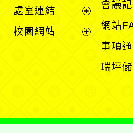
會議記
處室連結
單
展
網站F
校園網站
開
展
事項通
選
開
瑞坪儲
單
選
單