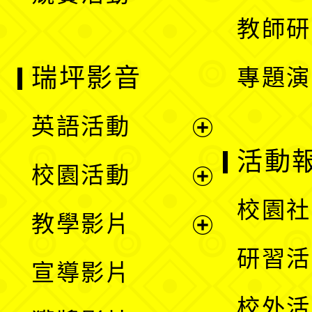
教師研
瑞坪影音
專題演
英語活動
展
活動
校園活動
開
展
校園社
教學影片
選
開
展
研習活
宣導影片
單
選
開
校外活