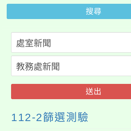
轉知苗栗縣政府辦理11
《TA101》溝通分析
搜尋
桃園市115學年度學生
縣市「校園短影音徵選
程，歡迎學生輔導中心
「桃園市補助參觀特色
要點
門員」簡章及活動海報
心理、諮商輔導、社會
115年度「教育部表揚
展演活動實施計畫」
踴躍報名參加。
系所師生報名參加。
「2026 ART TAIPE
義教育推展貢獻獎」
博覽會」之「藝術教育
送出
112-2篩選測驗