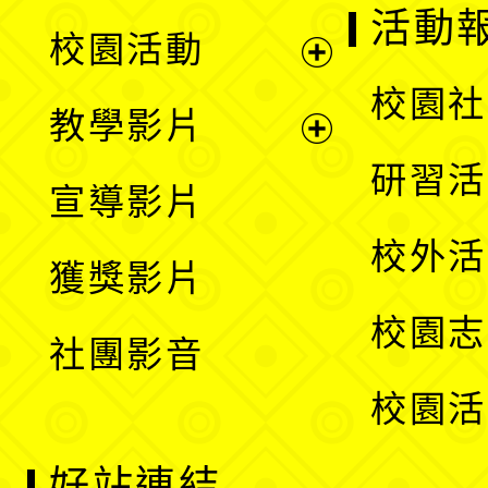
展
活動
校園活動
開
展
校園社
教學影片
選
開
展
研習活
宣導影片
單
選
開
校外活
獲獎影片
單
選
校園志
社團影音
單
校園活
好站連結