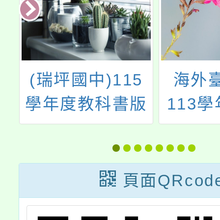
未
(瑞坪國中)115
海外
壇
學年度教科書版
113
本
公立高
下學校
公
頁面QRcod