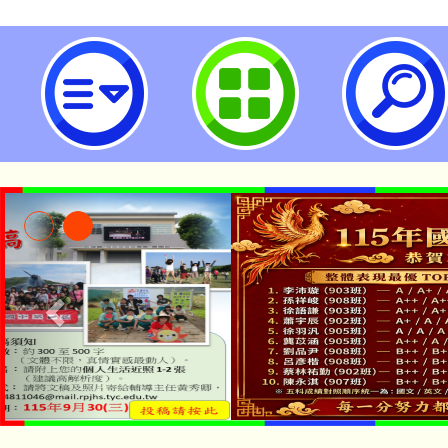
112-2篩選測驗-桃園市立瑞坪國民
「本色祭」8/29、30