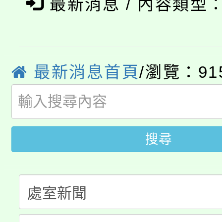
「本色祭」8/29、30
最新消息 / 內容類型
程
8/21下午1時於龍潭區
場熱烈登場!
YOUNG桃局內行報名
徵才活動。
最新消息首頁
/瀏覽：91
8月14至27日，桃園
局官網。
115年桃園市運動會8/1
開!
桃園市低收入戶享有免
田徑場及游泳池舉行。
搜尋
大園自造教育及科技中心
視費優惠，中低收入戶
大溪自造教育及科技中心
份教師增能研習
半價優惠，詳情可洽有
淨零綠生活教案入校路
份教師研習
者。