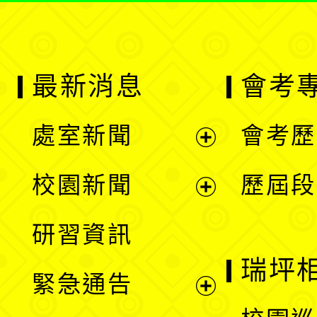
最新消息
會考
處室新聞
會考歷
展
校園新聞
歷屆段
開
展
研習資訊
選
開
瑞坪
緊急通告
單
選
展