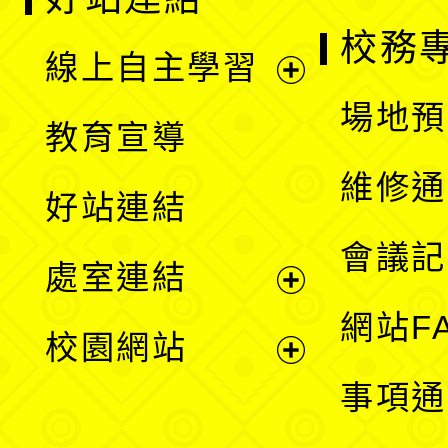
校務
線上自主學習
展
場地預
教育宣導
開
維修通
好站連結
選
會議記
處室連結
單
展
網站F
校園網站
開
展
事項通
選