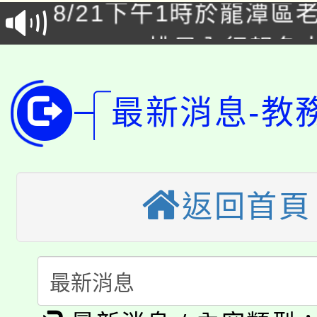
8/21下午1時於龍潭區
場熱烈登場!
YOUNG桃局內行報名
徵才活動。
8月14至27日，桃園
局官網。
最新消息-教
115年桃園市運動會8/1
開!
桃園市低收入戶享有免
田徑場及游泳池舉行。
大園自造教育及科技中心
視費優惠，中低收入戶
返回首頁
大溪自造教育及科技中心
份教師增能研習
半價優惠，詳情可洽有
淨零綠生活教案入校路
份教師研習
者。
115年食農教育專業人
會