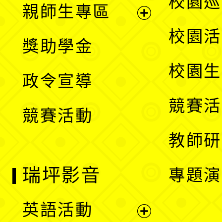
校園巡
親師生專區
單
開
展
校園活
獎助學金
選
開
校園生
政令宣導
單
選
競賽活
競賽活動
單
教師研
瑞坪影音
專題演
英語活動