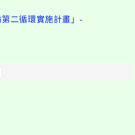
坊第二循環實施計畫」-
開
啟
上
方
區
塊