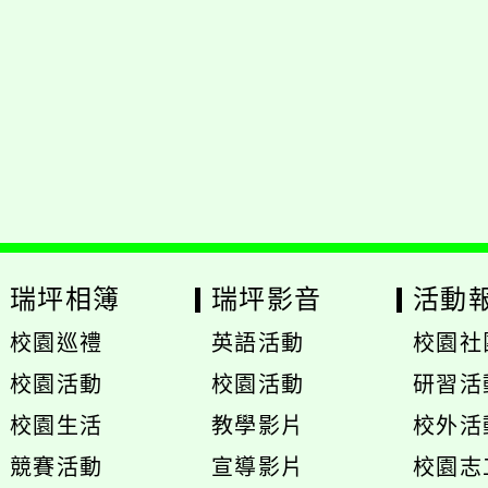
瑞坪相簿
瑞坪影音
活動
校園巡禮
英語活動
校園社
展
校園活動
校園活動
研習活
開
展
展
校園生活
教學影片
校外活
選
開
開
展
展
競賽活動
宣導影片
校園志
單
選
選