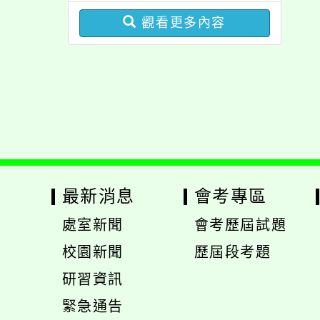
期課程」
觀看更多內容
最新消息
會考專區
處室新聞
會考歷屆試題
展
校園新聞
歷屆段考題
開
展
研習資訊
選
開
緊急通告
單
選