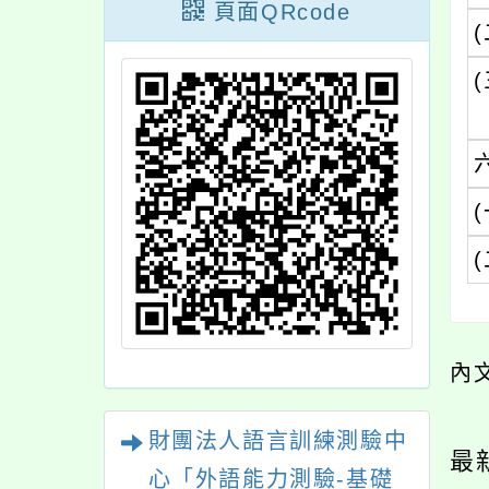
頁面QRcode
(
(
(
(
內
財團法人語言訓練測驗中
最
心「外語能力測驗-基礎