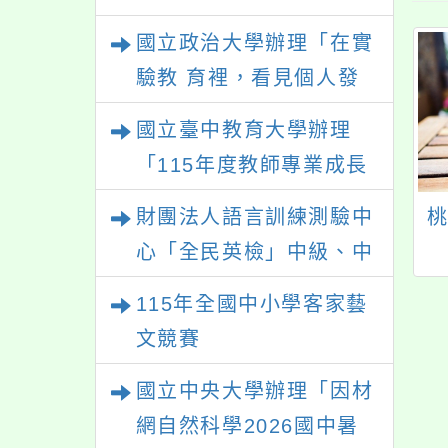
級（FLPT-Basic）」
國立政治大學辦理「在實
驗教 育裡，看見個人發
展的可能性」
國立臺中教育大學辦理
「115年度教師專業成長
研習—「夢的N次方」實
展翅協會 X 台灣
暑期科普營隊系列活
財團法人語言訓練測驗中
踐家論壇（中區臺中
伴教育協會《數位
動【Smart科學營】
心「全民英檢」中級、中
場）」
暴力及數位素養校
【開心Fun科學】-錄
高級測驗
115年全國中小學客家藝
教材》國高中職教
取名單
師線上說明會
文競賽
國立中央大學辦理「因材
網自然科學2026國中暑