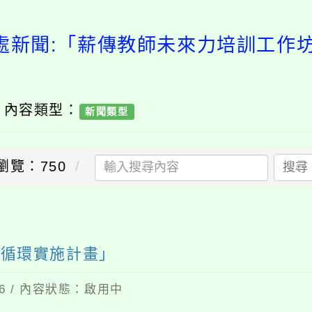
處新聞:「薪傳教師未來力培訓工作
/ 內容類型：
新聞類型
瀏覽：750
搜尋
二循環實施計畫」
16 / 內容狀態：啟用中