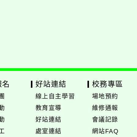
報名
好站連結
校務專區
團
線上自主學習
場地預約
展
展
動
教育宣導
維修通報
開
開
動
好站連結
會議記錄
選
選
工
處室連結
網站FAQ
單
單