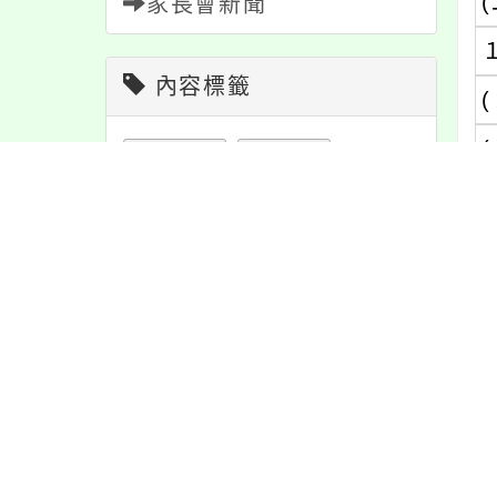
(
家長會新聞
內容標籤
(
(
課程
151
重要
38
(
注意
180
防疫
36
節日
10
活動
1171
(
資訊
337
學習
109
(
報名
1151
特色
6
緊急
2
(
宣導
274
公告
1609
教學
38
(