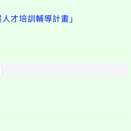
發展人才培訓輔導計畫」
開
啟
上
方
區
塊