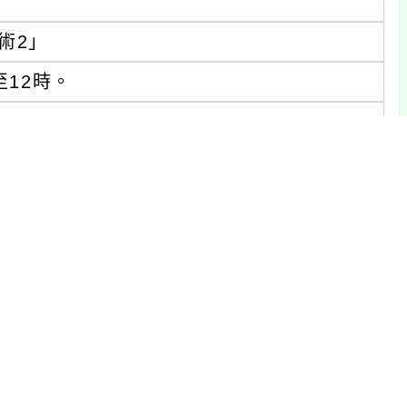
術2」
至12時。
。
習社群」
至4時。
。
實務」
至12時。