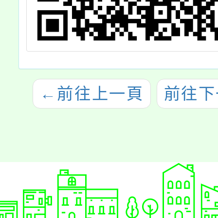
←
前往上一頁
前往下