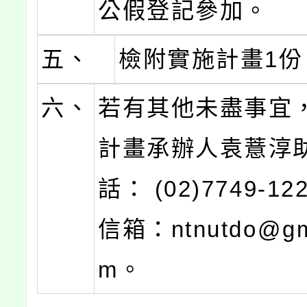
公假登記參加。
五、
檢附實施計畫1份
六、
若有其他未盡事宜
計畫承辦人袁薏淳
話： (02)7749-1
信箱：ntnutdo@gma
m。