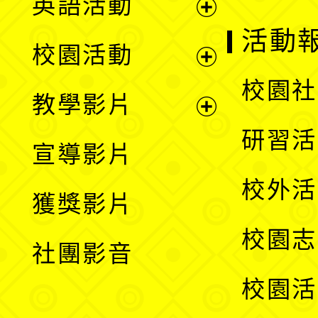
英語活動
展
活動
校園活動
開
展
校園社
教學影片
選
開
展
研習活
宣導影片
單
選
開
校外活
獲獎影片
單
選
校園志
社團影音
單
校園活