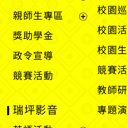
選
展
校園巡
親師生專區
單
開
展
校園活
獎助學金
選
開
校園生
政令宣導
單
選
競賽活
競賽活動
單
教師研
瑞坪影音
專題演