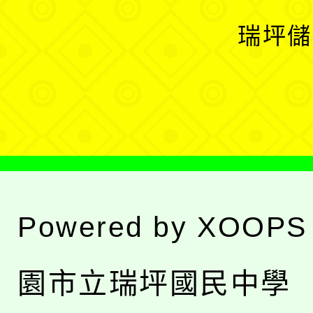
選
開
瑞坪儲
單
選
單
Powered by
XOOPS
園市立瑞坪國民中學