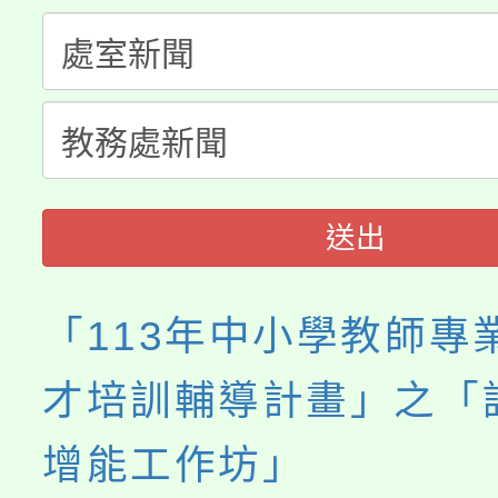
公告本校115學年度第
代理(課)教師甄選結果(
轉知中國文化大學推廣
代理(課)教師甄選結果(
《TA101》溝通分析
程，歡迎學生輔導中心
送出
心理、諮商輔導、社會
系所師生報名參加。
「113年中小學教師專
才培訓輔導計畫」之「
增能工作坊」