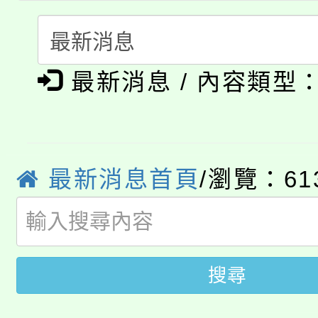
轉知中國文化大學推廣
代理(課)教師甄選結果(
淨零綠生活教案入校路
《TA101》溝通分析
115年食農教育專業人
最新消息 / 內容類型
會
程，歡迎學生輔導中心
學期銜接期間理賠案件
程
心理、諮商輔導、社會
淨零綠領人才培育課程
學籍身 分審查程序及
系所師生報名參加。
最新消息首頁
/瀏覽：61
公告本校115學年度第1
版
「2026金融保險知識
代理(課)教師甄選結果(
桃園市115學年度學生
車」活動
搜尋
公告本校115學年度第
生本土語及新住民語歌