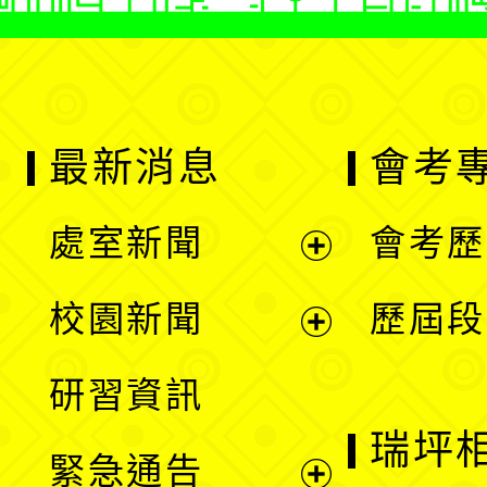
最新消息
會考
處室新聞
會考歷
展
校園新聞
歷屆段
開
展
研習資訊
選
開
瑞坪
緊急通告
單