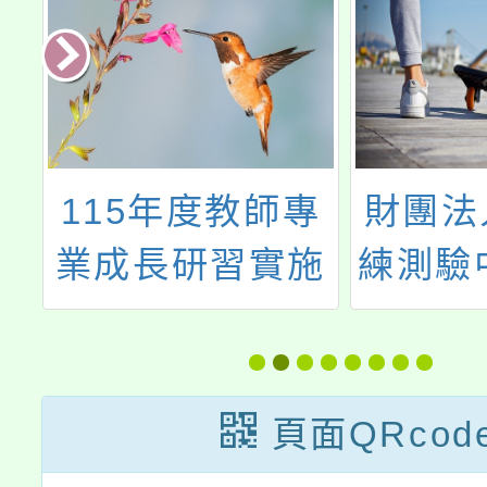
年
115年度教師專
財團法
之
業成長研習實施
練測驗
章
計畫─夢的N次
民英檢
作
方多元工作坊─
驗
才
南區臺南場
頁面QRcod