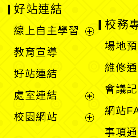
好站連結
校務
線上自主學習
展
場地預
教育宣導
開
維修通
好站連結
選
會議記
處室連結
單
展
網站F
校園網站
開
展
事項通