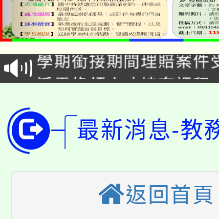
淨零綠生活教案入校路
115年食農教育專業人
會
學期銜接期間理賠案件
程
淨零綠領人才培育課程
學籍身 分審查程序及
公告本校115學年度第1
版
最新消息-教
「2026金融保險知識
代理(課)教師甄選結果(
桃園市115學年度學生
車」活動
公告本校115學年度第
生本土語及新住民語歌
返回首頁
公告本校115學年度第
代理(課)教師甄選結果(