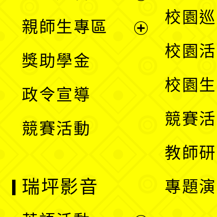
選
展
校園巡
親師生專區
單
開
展
校園活
獎助學金
選
開
校園生
政令宣導
單
選
競賽活
競賽活動
單
教師研
瑞坪影音
專題演