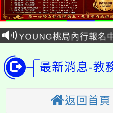
「本色祭」8/29、30
8/21下午1時於龍潭區
場熱烈登場!
YOUNG桃局內行報名
徵才活動。
8月14至27日，桃園
局官網。
115年桃園市運動會8/1
開!
最新消息-教
桃園市低收入戶享有免
田徑場及游泳池舉行。
大園自造教育及科技中心
視費優惠，中低收入戶
大溪自造教育及科技中心
份教師增能研習
半價優惠，詳情可洽有
返回首頁
淨零綠生活教案入校路
份教師研習
者。