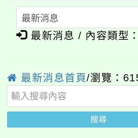
115年食農教育專業人
會
「本色祭」8/29、30
程
最新消息 / 內容類型
8/21下午1時於龍潭區
場熱烈登場!
YOUNG桃局內行報名
徵才活動。
8月14至27日，桃園
局官網。
最新消息首頁
/瀏覽：61
115年桃園市運動會8/1
開!
桃園市低收入戶享有免
田徑場及游泳池舉行。
大園自造教育及科技中心
視費優惠，中低收入戶
搜尋
大溪自造教育及科技中心
份教師增能研習
半價優惠，詳情可洽有