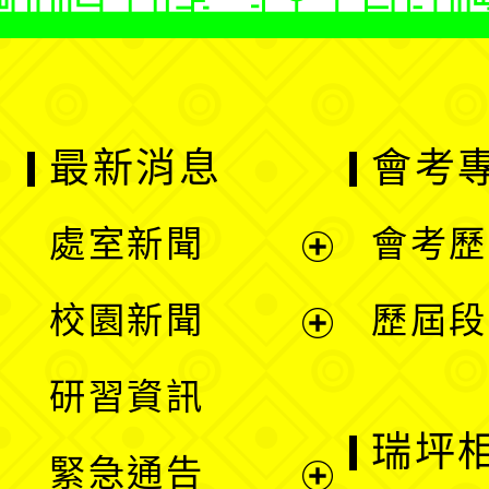
最新消息
會考
處室新聞
會考歷
展
校園新聞
歷屆段
開
展
研習資訊
選
開
瑞坪
緊急通告
單