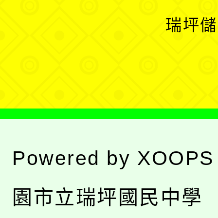
選
開
瑞坪儲
單
選
單
Powered by
XOOPS
園市立瑞坪國民中學