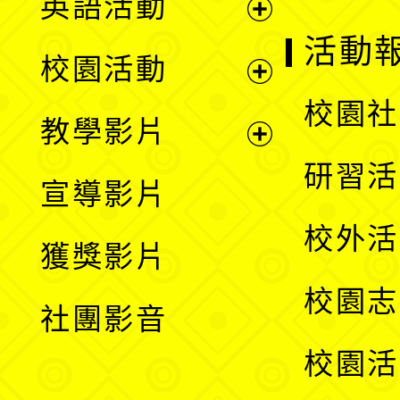
英語活動
展
活動
校園活動
開
展
校園社
教學影片
選
開
展
研習活
宣導影片
單
選
開
校外活
獲獎影片
單
選
校園志
社團影音
單
校園活