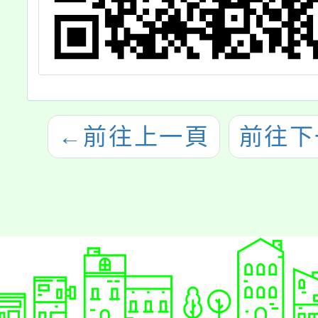
←
前往上一頁
前往下