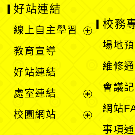
好站連結
校務
線上自主學習
展
場地預
教育宣導
開
維修通
好站連結
選
會議記
處室連結
單
展
網站F
校園網站
開
展
事項通