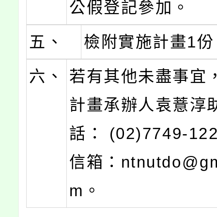
公假登記參加。
五、
檢附實施計畫1份
六、
若有其他未盡事宜
計畫承辦人袁薏淳
話： (02)7749-1
信箱：ntnutdo@gma
m。