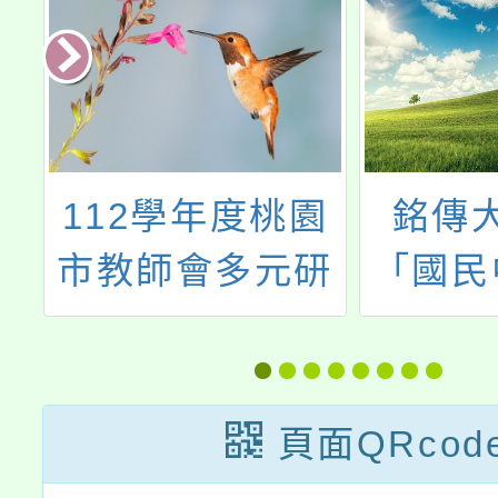
園
銘傳大學辦理
2025
研
「國民中小學推
Wi
】
展學校行政人員
Wonde
暨教師英語口說
智冬季
訓練班」
頁面QRcod