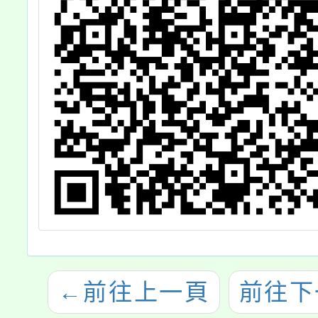
←
前往上一頁
前往下