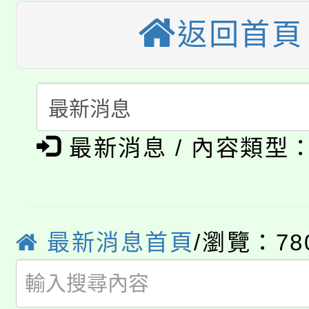
公告本校115學年度第
返回首頁
生本土語及新住民語歌
公告本校115學年度第
代理(課)教師甄選結果(
轉知中國文化大學推廣
代理(課)教師甄選結果(
淨零綠生活教案入校路
《TA101》溝通分析
最新消息 / 內容類型
115年食農教育專業人
會
程，歡迎學生輔導中心
學期銜接期間理賠案件
程
心理、諮商輔導、社會
淨零綠領人才培育課程
學籍身 分審查程序及
最新消息首頁
/瀏覽：78
系所師生報名參加。
公告本校115學年度第1
版
「2026金融保險知識