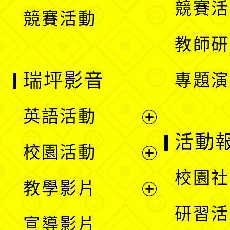
競賽活
競賽活動
單
教師研
瑞坪影音
專題演
英語活動
展
活動
校園活動
開
展
校園社
教學影片
選
開
展
研習活
宣導影片
單