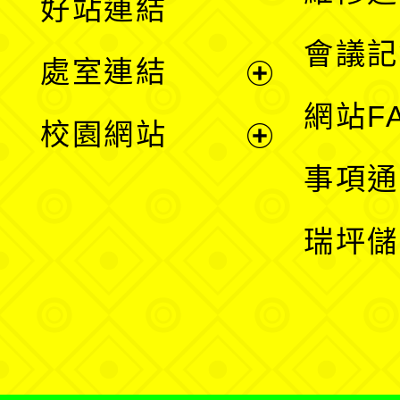
好站連結
選
會議記
處室連結
單
展
網站F
校園網站
開
展
事項通
選
開
瑞坪儲
單
選
單