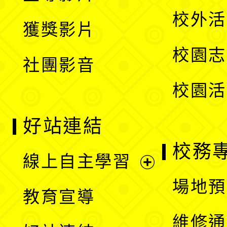
選
開
校外活
獲獎影片
單
選
校園志
社團影音
單
校園活
好站連結
校務
線上自主學習
展
場地預
教育宣導
開
維修通