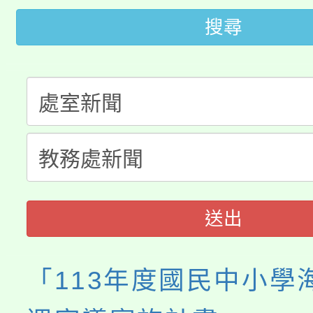
代理(課)教師甄選結果(
搜尋
桃園市115學年度學生
車」活動
公告本校115學年度第
生本土語及新住民語歌
公告本校115學年度第
代理(課)教師甄選結果(
轉知中國文化大學推廣
代理(課)教師甄選結果(
《TA101》溝通分析
程，歡迎學生輔導中心
送出
心理、諮商輔導、社會
「113年度國民中小學
系所師生報名參加。