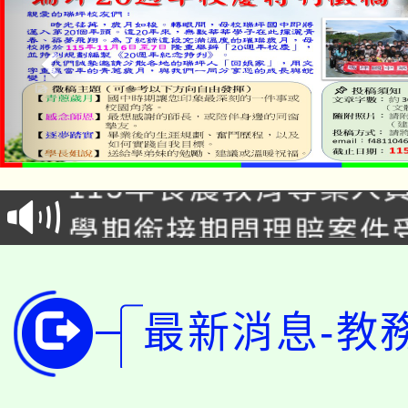
淨零綠生活教案入校路
115年食農教育專業人
會
學期銜接期間理賠案件
程
淨零綠領人才培育課程
學籍身 分審查程序及
公告本校115學年度第1
版
最新消息-教
「2026金融保險知識
代理(課)教師甄選結果(
桃園市115學年度學生
車」活動