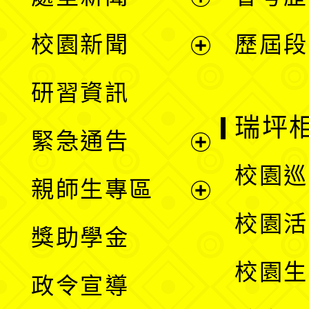
展
校園新聞
歷屆段
開
展
研習資訊
選
開
瑞坪
緊急通告
單
選
展
校園巡
親師生專區
單
開
展
校園活
獎助學金
選
開
校園生
政令宣導
單
選