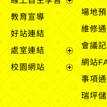
線上自主學習
展
場地預
教育宣導
開
維修通
好站連結
選
會議記
處室連結
單
展
網站F
校園網站
開
展
事項通
選
開
瑞坪儲
單
選