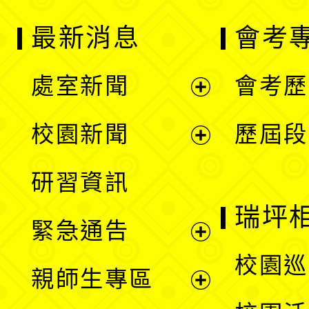
最新消息
會考
處室新聞
會考歷
展
校園新聞
歷屆段
開
展
研習資訊
選
開
瑞坪
緊急通告
單
選
展
校園巡
親師生專區
單
開