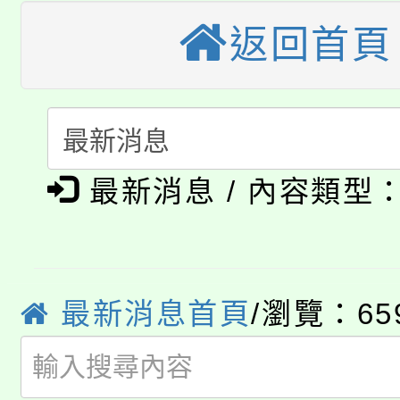
轉知苗栗縣政府辦理11
《TA101》溝通分析
返回首頁
桃園市115學年度學生
縣市「校園短影音徵選
程，歡迎學生輔導中心
「桃園市補助參觀特色
要點
門員」簡章及活動海報
心理、諮商輔導、社會
115年度「教育部表揚
展演活動實施計畫」
踴躍報名參加。
系所師生報名參加。
公告本校115學年度第1
義教育推展貢獻獎」
最新消息 / 內容類型
「2026金融保險知識
代理(課)教師甄選結果(
桃園市115學年度學生
車」活動
公告本校115學年度第
最新消息首頁
/瀏覽：65
生本土語及新住民語歌
公告本校115學年度第
代理(課)教師甄選結果(