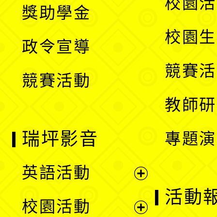
展
校園活
獎助學金
選
開
校園生
政令宣導
單
選
競賽活
競賽活動
單
教師研
瑞坪影音
專題演
英語活動
展
活動
校園活動