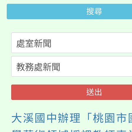
轉知中國文化大學推廣
代理(課)教師甄選結果(
搜尋
轉知苗栗縣政府辦理11
《TA101》溝通分析
桃園市115學年度學生
縣市「校園短影音徵選
程，歡迎學生輔導中心
「桃園市補助參觀特色
要點
門員」簡章及活動海報
心理、諮商輔導、社會
115年度「教育部表揚
展演活動實施計畫」
踴躍報名參加。
系所師生報名參加。
義教育推展貢獻獎」
送出
大溪國中辦理「桃園市