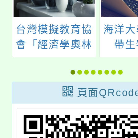
國
台灣模擬教育協
海洋大
/
會「經濟學奧林
帶生
教
匹亞」
地」、
發
（Economics
海洋」
Olympiad）國
建築師
頁面QRcod
際回合於我國之
校際回合選拔