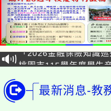
公告本校115學年度第1
「2026金融保險知識
代理(課)教師甄選結果(
桃園市115學年度學生
車」活動
公告本校115學年度第
生本土語及新住民語歌
公告本校115學年度第
代理(課)教師甄選結果(
最新消息-教
轉知中國文化大學推廣
代理(課)教師甄選結果(