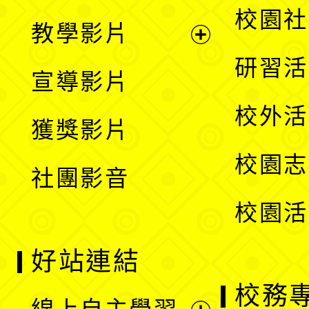
開
展
校園社
教學影片
選
開
展
研習活
宣導影片
單
選
開
校外活
獲獎影片
單
選
校園志
社團影音
單
校園活
好站連結
校務