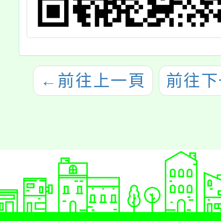
←
前往上一頁
前往下