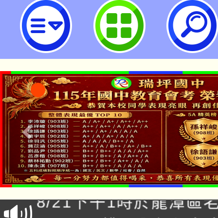
113年度金融基礎教育跨領域教學
法-桃園市立瑞坪國民中學
「本色祭」8/29、30
8/21下午1時於龍潭區
場熱烈登場!