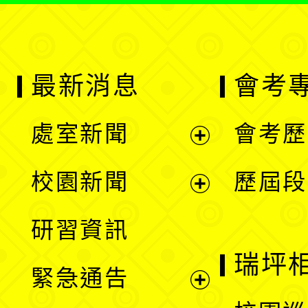
最新消息
會考
處室新聞
會考歷
展
校園新聞
歷屆段
開
展
研習資訊
選
開
瑞坪
緊急通告
單
選