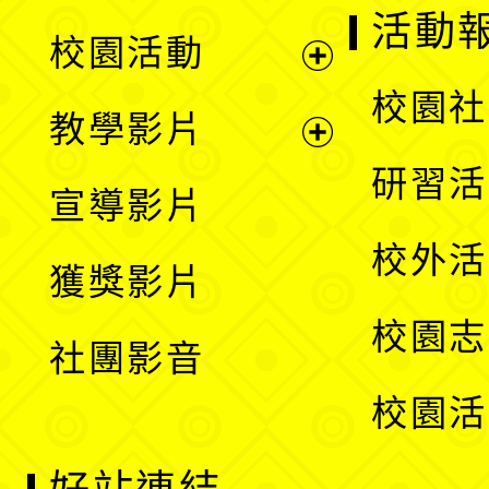
展
活動
校園活動
開
展
校園社
教學影片
選
開
展
研習活
宣導影片
單
選
開
校外活
獲獎影片
單
選
校園志
社團影音
單
校園活