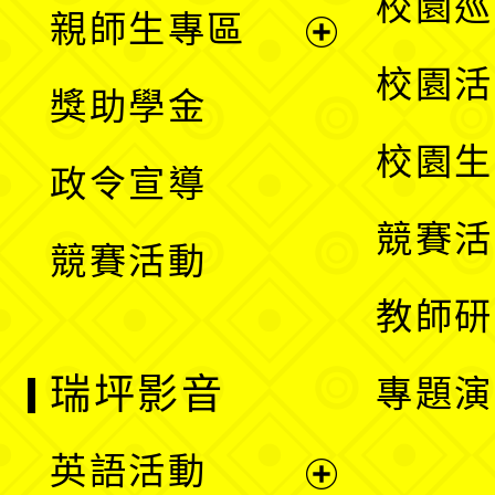
展
校園巡
親師生專區
單
開
展
校園活
獎助學金
選
開
校園生
政令宣導
單
選
競賽活
競賽活動
單
教師研
瑞坪影音
專題演
英語活動