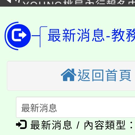
YOUNG桃局內行報名
徵才活動。
8月14至27日，桃園
局官網。
115年桃園市運動會8/1
開!
最新消息-教
桃園市低收入戶享有免
田徑場及游泳池舉行。
大園自造教育及科技中心
視費優惠，中低收入戶
返回首頁
大溪自造教育及科技中心
份教師增能研習
半價優惠，詳情可洽有
淨零綠生活教案入校路
份教師研習
者。
115年食農教育專業人
會
「本色祭」8/29、30
程
最新消息 / 內容類型