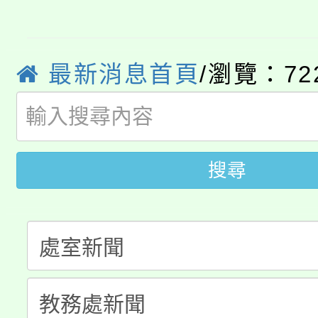
8/21下午1時於龍潭區
場熱烈登場!
YOUNG桃局內行報名
徵才活動。
8月14至27日，桃園
最新消息首頁
/瀏覽：72
局官網。
115年桃園市運動會8/1
開!
桃園市低收入戶享有免
田徑場及游泳池舉行。
搜尋
大園自造教育及科技中心
視費優惠，中低收入戶
大溪自造教育及科技中心
份教師增能研習
半價優惠，詳情可洽有
淨零綠生活教案入校路
份教師研習
者。
115年食農教育專業人
會