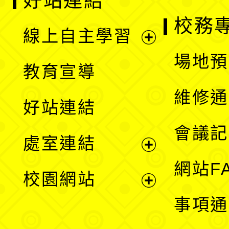
好站連結
校務
線上自主學習
展
場地預
教育宣導
開
維修通
好站連結
選
會議記
處室連結
單
展
網站F
校園網站
開
展
事項通
選