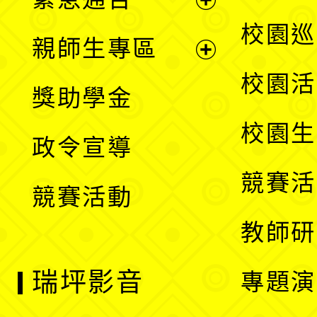
單
選
展
校園巡
親師生專區
單
開
展
校園活
獎助學金
選
開
校園生
政令宣導
單
選
競賽活
競賽活動
單
教師研
瑞坪影音
專題演