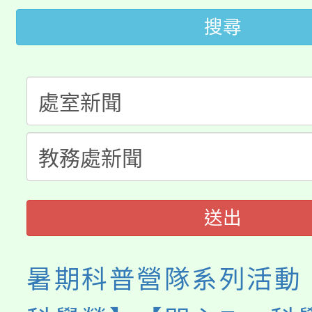
大園自造教育及科技中心
視費優惠，中低收入戶
搜尋
大溪自造教育及科技中心
份教師增能研習
半價優惠，詳情可洽有
淨零綠生活教案入校路
份教師研習
者。
115年食農教育專業人
會
程
送出
暑期科普營隊系列活動【