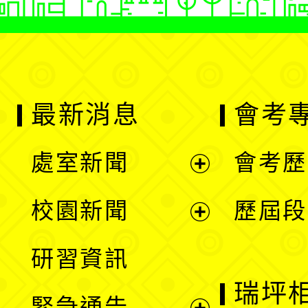
最新消息
會考
處室新聞
會考歷
展
校園新聞
歷屆段
開
展
研習資訊
選
開
瑞坪
緊急通告