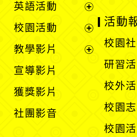
英語活動
展
活動
校園活動
開
展
校園社
教學影片
選
開
展
研習活
宣導影片
單
選
開
校外活
獲獎影片
單
選
校園志
社團影音
單
校園活