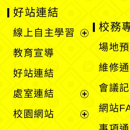
好站連結
校務
線上自主學習
展
場地預
教育宣導
開
維修通
好站連結
選
會議記
處室連結
單
展
網站F
校園網站
開
展
事項通