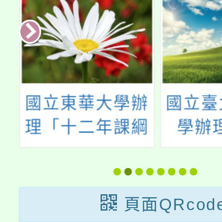
辦
國立臺北藝術大
115
綱
學辦理113年
地學校
議
「雙語教育與科
師寒假
畫
技藝術創新教
活
學」學術研討會
頁面QRcod