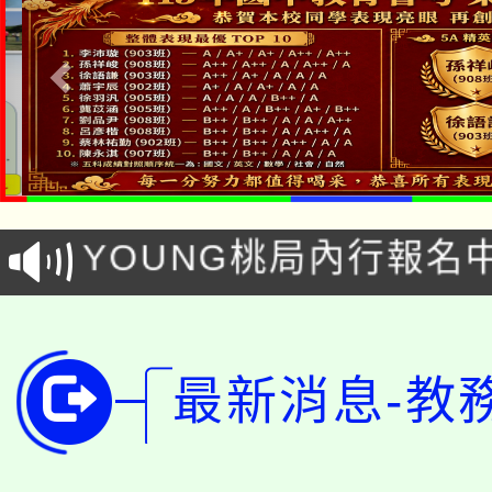
「本色祭」8/29、30
8/21下午1時於龍潭區
場熱烈登場!
YOUNG桃局內行報名
徵才活動。
8月14至27日，桃園
局官網。
115年桃園市運動會8/1
開!
最新消息-教
桃園市低收入戶享有免
田徑場及游泳池舉行。
大園自造教育及科技中心
視費優惠，中低收入戶