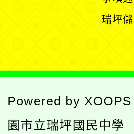
選
開
瑞坪儲
單
選
單
Powered by
XOOPS
園市立瑞坪國民中學