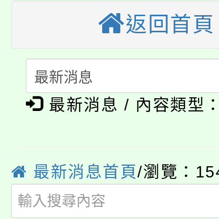
大溪自造教育及科技中心
份教師增能研習
半價優惠，詳情可洽有
返回首頁
淨零綠生活教案入校路
份教師研習
者。
115年食農教育專業人
會
「本色祭」8/29、30
程
最新消息 / 內容類型
8/21下午1時於龍潭區
場熱烈登場!
YOUNG桃局內行報名
徵才活動。
8月14至27日，桃園
局官網。
最新消息首頁
/瀏覽：15
115年桃園市運動會8/1
開!
桃園市低收入戶享有免
田徑場及游泳池舉行。