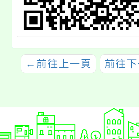
←
前往上一頁
前往下