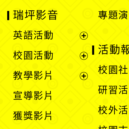
瑞坪影音
專題演
英語活動
展
活動
校園活動
開
展
校園社
教學影片
選
開
展
研習活
宣導影片
單
選
開
校外活
獲獎影片
單
選