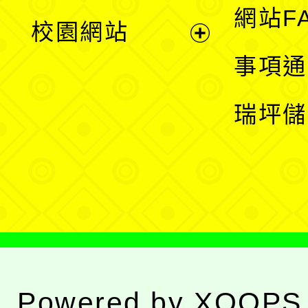
展
網站F
校園網站
開
展
事項通
選
開
瑞坪儲
單
選
單
Powered by
XOOPS