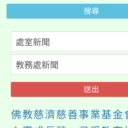
桃園市低收入戶享有免
田徑場及游泳池舉行。
搜尋
大園自造教育及科技中心
視費優惠，中低收入戶
大溪自造教育及科技中心
份教師增能研習
半價優惠，詳情可洽有
淨零綠生活教案入校路
份教師研習
者。
115年食農教育專業人
會
程
送出
佛教慈濟慈善事業基金