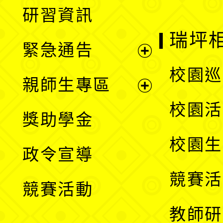
展
研習資訊
選
開
瑞坪
緊急通告
單
選
展
校園巡
親師生專區
單
開
展
校園活
獎助學金
選
開
校園生
政令宣導
單
選
競賽活
競賽活動
單
教師研