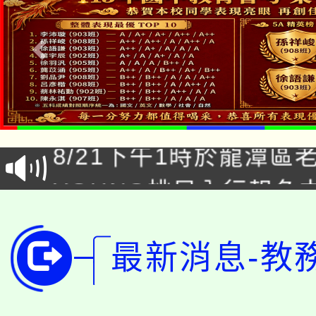
「本色祭」8/29、30
8/21下午1時於龍潭區
場熱烈登場!
YOUNG桃局內行報名
徵才活動。
8月14至27日，桃園
局官網。
115年桃園市運動會8/1
最新消息-教
開!
桃園市低收入戶享有免
田徑場及游泳池舉行。