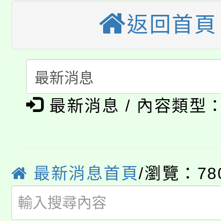
大園自造教育及科技中心
視費優惠，中低收入戶
返回首頁
大溪自造教育及科技中心
份教師增能研習
半價優惠，詳情可洽有
淨零綠生活教案入校路
份教師研習
者。
115年食農教育專業人
會
「本色祭」8/29、30
程
最新消息 / 內容類型
8/21下午1時於龍潭區
場熱烈登場!
YOUNG桃局內行報名
徵才活動。
最新消息首頁
/瀏覽：78
8月14至27日，桃園
局官網。
115年桃園市運動會8/1
開!