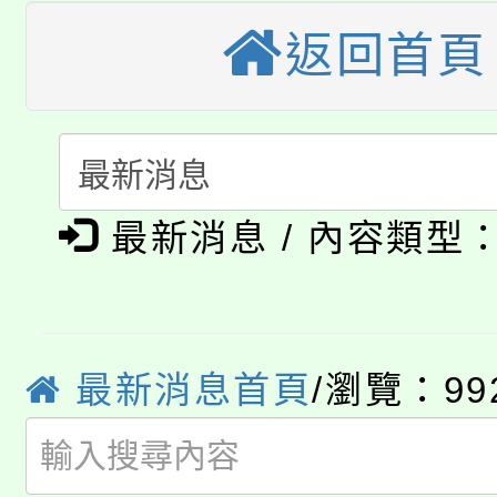
「桃園市補助參觀特色
要點
門員」簡章及活動海報
心理、諮商輔導、社會
返回首頁
115年度「教育部表揚
展演活動實施計畫」
踴躍報名參加。
系所師生報名參加。
「2026 ART TAIPE
義教育推展貢獻獎」
「2026金融保險知識
博覽會」之「藝術教育
最新消息 / 內容類型
桃園市115學年度學生
車」活動
公告本校115學年度第
生本土語及新住民語歌
公告本校115學年度第
代理(課)教師甄選結果(
最新消息首頁
/瀏覽：99
轉知中國文化大學推廣
代理(課)教師甄選結果(
轉知苗栗縣政府辦理11
《TA101》溝通分析