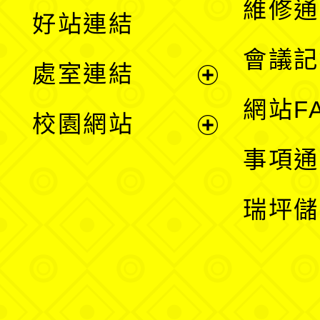
維修通
好站連結
選
會議記
處室連結
單
展
網站F
校園網站
開
展
事項通
選
開
瑞坪儲
單
選
單