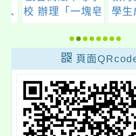
人
校 辦理「一塊皂
學生成
的世界之旅：從
習應用
在地草本到國際
和AI
香氛的手作課
《駕馭
頁面QRcod
程」研習
未來：
的必