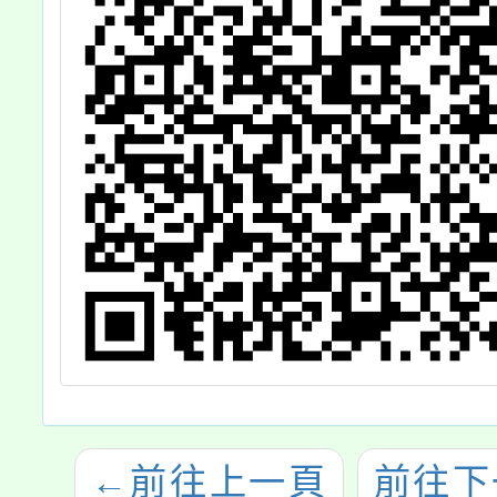
←
前往上一頁
前往下