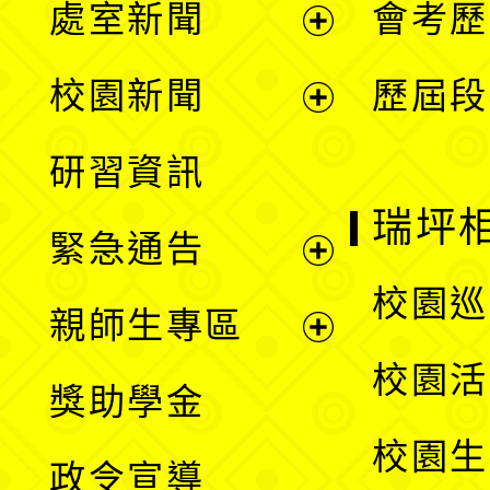
處室新聞
會考歷
展
校園新聞
歷屆段
開
展
研習資訊
選
開
瑞坪
緊急通告
單
選
展
校園巡
親師生專區
單
開
展
校園活
獎助學金
選
開
校園生
政令宣導
單