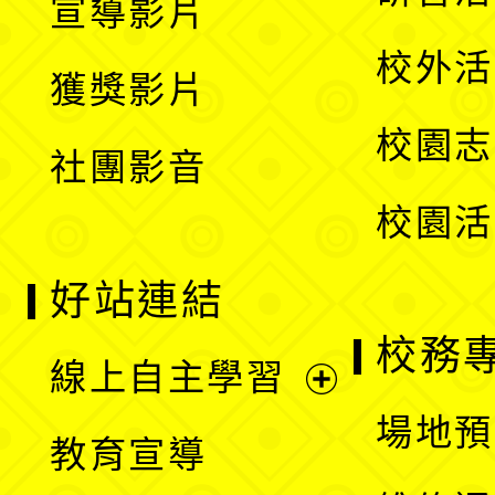
宣導影片
單
選
開
校外活
獲獎影片
單
選
校園志
社團影音
單
校園活
好站連結
校務
線上自主學習
展
場地預
教育宣導
開