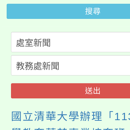
桃園市115學年度學生
縣市「校園短影音徵選
程，歡迎學生輔導中心
搜尋
「桃園市補助參觀特色
要點
門員」簡章及活動海報
心理、諮商輔導、社會
115年度「教育部表揚
展演活動實施計畫」
踴躍報名參加。
系所師生報名參加。
「2026 ART TAIPE
義教育推展貢獻獎」
博覽會」之「藝術教育
送出
國立清華大學辦理「11