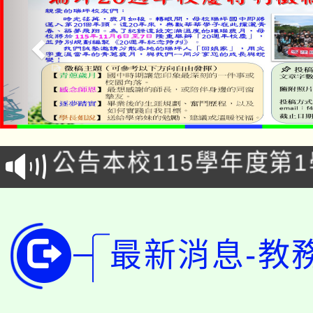
「2026金融保險知識
桃園市115學年度學生
車」活動
公告本校115學年度第
生本土語及新住民語歌
公告本校115學年度第
代理(課)教師甄選結果(
轉知中國文化大學推廣
代理(課)教師甄選結果(
最新消息-教
轉知苗栗縣政府辦理11
《TA101》溝通分析
桃園市115學年度學生
縣市「校園短影音徵選
程，歡迎學生輔導中心