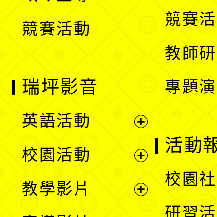
選
競賽活
競賽活動
單
教師研
瑞坪影音
專題演
英語活動
展
活動
校園活動
開
展
校園社
教學影片
選
開
展
研習活