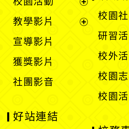
校園活動
開
展
校園社
教學影片
選
開
展
研習活
宣導影片
單
選
開
校外活
獲獎影片
單
選
校園志
社團影音
單
校園活
好站連結