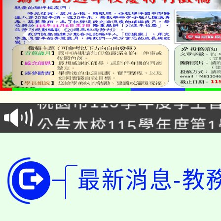
「2026金融保險知識
桃園市115學年度學生
車」活動
公告本校115學年度第
生本土語及新住民語歌
公告本校115學年度第
代理(課)教師甄選結果(
轉知中國文化大學推廣
代理(課)教師甄選結果(
最新消息-教
轉知苗栗縣政府辦理11
《TA101》溝通分析
桃園市115學年度學生
縣市「校園短影音徵選