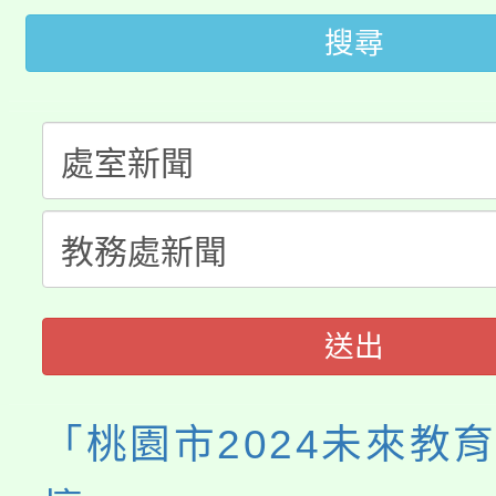
搜尋
桃園市115學年度學生
縣市「校園短影音徵選
程，歡迎學生輔導中心
「桃園市補助參觀特色
要點
門員」簡章及活動海報
心理、諮商輔導、社會
115年度「教育部表揚
展演活動實施計畫」
踴躍報名參加。
系所師生報名參加。
「2026 ART TAIPE
義教育推展貢獻獎」
博覽會」之「藝術教育
送出
「桃園市2024未來教