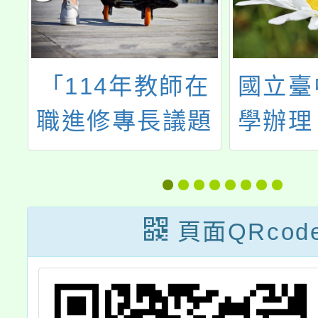
辦
「114年教師在
國立臺
然
職進修專長議題
學辦理
小
增能學分班」暑
能力檢
」
期開課相關資訊
頁面QRcod