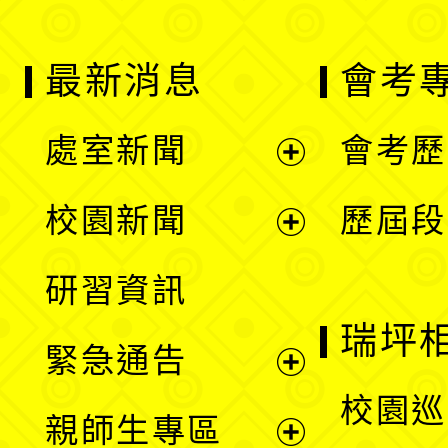
最新消息
會考
處室新聞
會考歷
展
校園新聞
歷屆段
開
展
研習資訊
選
開
瑞坪
緊急通告
單
選
展
校園巡
親師生專區
單