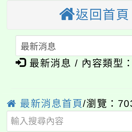
程，歡迎學生輔導中心
「桃園市補助參觀特色
返回首頁
要點
門員」簡章及活動海報
心理、諮商輔導、社會
115年度「教育部表揚
展演活動實施計畫」
踴躍報名參加。
系所師生報名參加。
「2026 ART TAIPE
義教育推展貢獻獎」
「2026金融保險知識
博覽會」之「藝術教育
最新消息 / 內容類型
桃園市115學年度學生
車」活動
公告本校115學年度第
生本土語及新住民語歌
公告本校115學年度第
代理(課)教師甄選結果(
最新消息首頁
/瀏覽：70
轉知中國文化大學推廣
代理(課)教師甄選結果(
轉知苗栗縣政府辦理11
《TA101》溝通分析