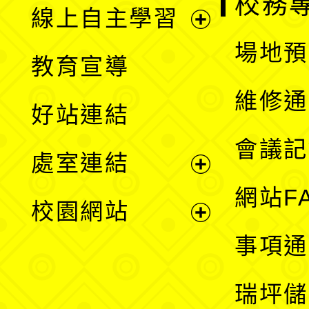
校務
線上自主學習
展
場地預
教育宣導
開
維修通
好站連結
選
會議記
處室連結
單
展
網站F
校園網站
開
展
事項通
選
開
瑞坪儲