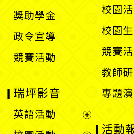
開
展
校園活
獎助學金
選
開
校園生
政令宣導
單
選
競賽活
競賽活動
單
教師研
瑞坪影音
專題演
英語活動
展
活動