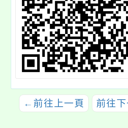
←
前往上一頁
前往下