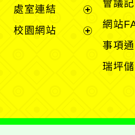
會議記
處室連結
單
展
網站F
校園網站
開
展
事項通
選
開
瑞坪儲
單
選
單