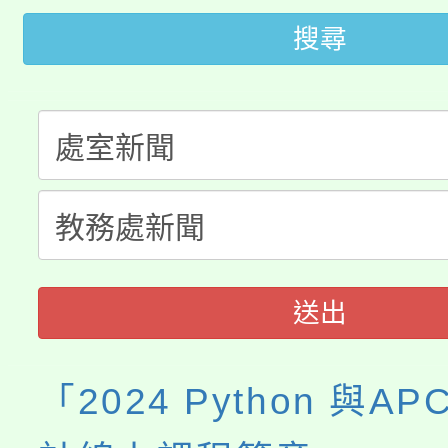
桃園市低收入戶享有免
田徑場及游泳池舉行。
搜尋
大園自造教育及科技中心
視費優惠，中低收入戶
大溪自造教育及科技中心
份教師增能研習
半價優惠，詳情可洽有
淨零綠生活教案入校路
份教師研習
者。
115年食農教育專業人
會
程
送出
「2024 Python 與A