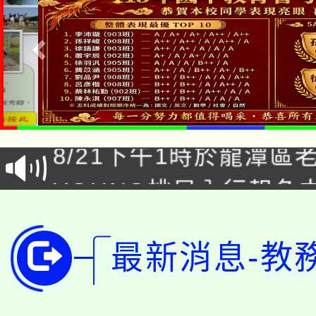
「本色祭」8/29、30
8/21下午1時於龍潭區
場熱烈登場!
YOUNG桃局內行報名
徵才活動。
8月14至27日，桃園
局官網。
最新消息-教
115年桃園市運動會8/1
開!
桃園市低收入戶享有免
田徑場及游泳池舉行。