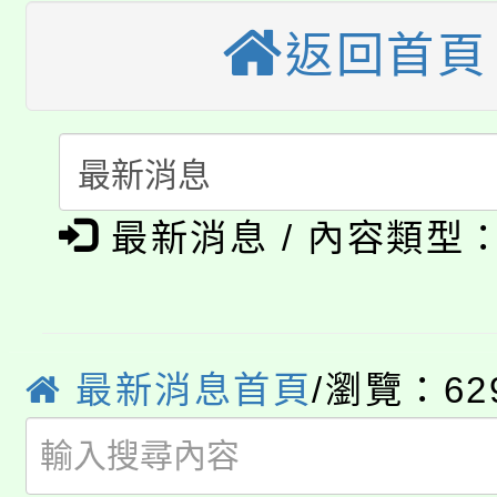
大園自造教育及科技中心
視費優惠，中低收入戶
返回首頁
大溪自造教育及科技中心
份教師增能研習
半價優惠，詳情可洽有
淨零綠生活教案入校路
份教師研習
者。
115年食農教育專業人
會
「本色祭」8/29、30
最新消息 / 內容類型
程
8/21下午1時於龍潭區
場熱烈登場!
YOUNG桃局內行報名
徵才活動。
最新消息首頁
/瀏覽：62
8月14至27日，桃園
局官網。
115年桃園市運動會8/1
開!