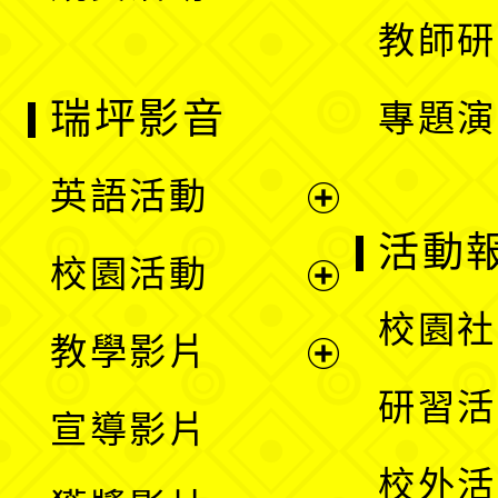
教師研
瑞坪影音
專題演
英語活動
展
活動
校園活動
開
展
校園社
教學影片
選
開
展
研習活
宣導影片
單
選
開
校外活