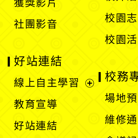
獲獎影片
單
選
校園志
社團影音
單
校園活
好站連結
校務
線上自主學習
展
場地預
教育宣導
開
維修通
好站連結
選