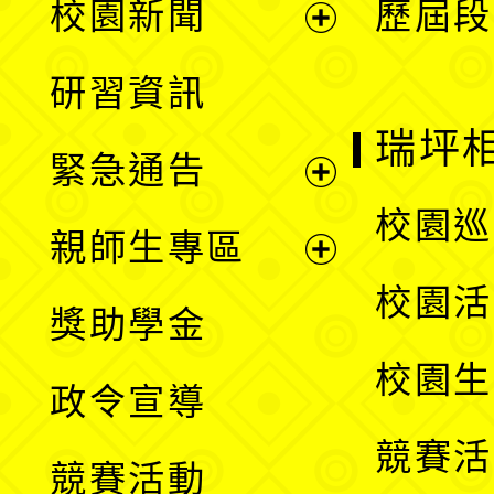
校園新聞
歷屆段
開
展
研習資訊
選
開
瑞坪
緊急通告
單
選
展
校園巡
親師生專區
單
開
展
校園活
獎助學金
選
開
校園生
政令宣導
單
選
競賽活
競賽活動
單