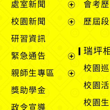
處室新聞
會考歷
展
校園新聞
歷屆段
開
展
研習資訊
選
開
瑞坪
緊急通告
單
選
展
校園巡
親師生專區
單
開
展
校園活
獎助學金
選
開
校園生
政令宣導
單