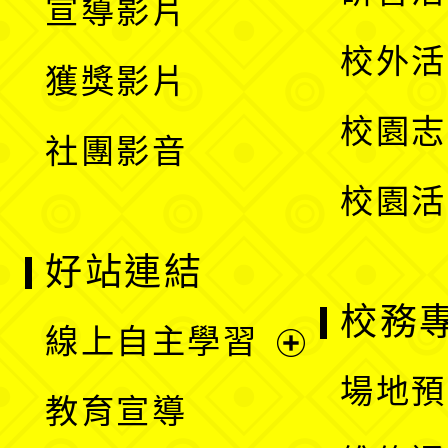
宣導影片
單
選
開
校外活
獲獎影片
單
選
校園志
社團影音
單
校園活
好站連結
校務
線上自主學習
展
場地預
教育宣導
開