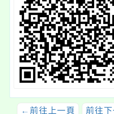
←
前往上一頁
前往下