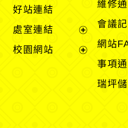
維修通
好站連結
選
會議記
處室連結
單
展
網站F
校園網站
開
展
事項通
選
開
瑞坪儲
單
選
單