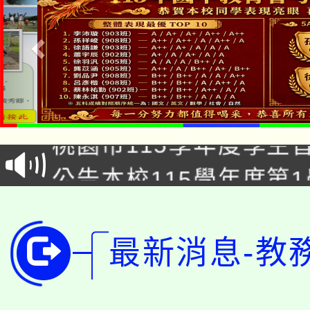
公告本校115學年度第1
「2026金融保險知識
代理(課)教師甄選結果(
桃園市115學年度學生
車」活動
公告本校115學年度第
生本土語及新住民語歌
公告本校115學年度第
代理(課)教師甄選結果(
轉知中國文化大學推廣
代理(課)教師甄選結果(
最新消息-教
轉知苗栗縣政府辦理11
《TA101》溝通分析
桃園市115學年度學生