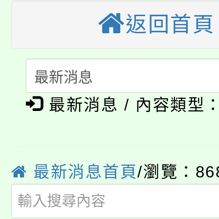
縣市「校園短影音徵選
程，歡迎學生輔導中心
返回首頁
「桃園市補助參觀特色
要點
門員」簡章及活動海報
心理、諮商輔導、社會
115年度「教育部表揚
展演活動實施計畫」
踴躍報名參加。
系所師生報名參加。
公告本校115學年度第1
義教育推展貢獻獎」
「2026金融保險知識
代理(課)教師甄選結果(
最新消息 / 內容類型
桃園市115學年度學生
車」活動
公告本校115學年度第
生本土語及新住民語歌
公告本校115學年度第
最新消息首頁
/瀏覽：86
代理(課)教師甄選結果(
轉知中國文化大學推廣
代理(課)教師甄選結果(
轉知苗栗縣政府辦理11