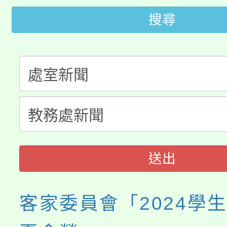
《TA101》溝通分析
搜尋
桃園市115學年度學生
縣市「校園短影音徵選
程，歡迎學生輔導中心
「桃園市補助參觀特色
要點
門員」簡章及活動海報
心理、諮商輔導、社會
115年度「教育部表揚
展演活動實施計畫」
踴躍報名參加。
系所師生報名參加。
義教育推展貢獻獎」
送出
客家委員會「2024學