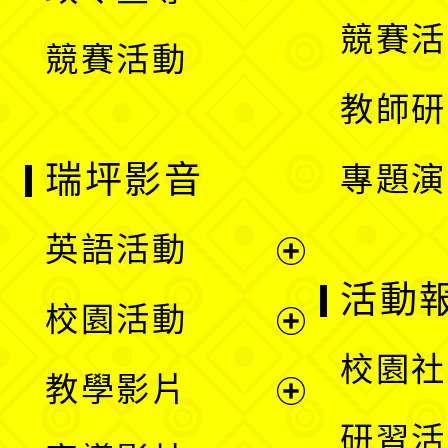
選
競賽活
競賽活動
單
教師研
瑞坪影音
專題演
英語活動
展
活動
校園活動
開
展
校園社
教學影片
選
開
展
研習活