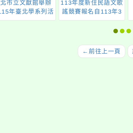
臺北市立文獻館舉辦
113年度新住民語文歌
115年臺北學系列活
謠競賽報名自113年3
動—史蹟研習營」
月8日(星期五)起
←
前往上一頁