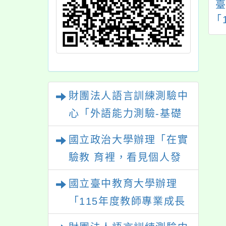
際教育中心夥伴學
115年語文競賽-臺灣
－觀音高中辦理
客語字音字形推廣研
「
教育外交與實務案
習營
例」
財團法人語言訓練測驗中
心「外語能力測驗-基礎
級（FLPT-Basic）」
國立政治大學辦理「在實
驗教 育裡，看見個人發
展的可能性」
國立臺中教育大學辦理
「115年度教師專業成長
研習—「夢的N次方」實