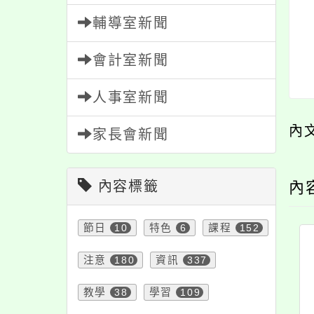
輔導室新聞
會計室新聞
人事室新聞
內
家長會新聞
內容標籤
內
節日
10
特色
6
課程
152
注意
180
資訊
337
教學
38
學習
109