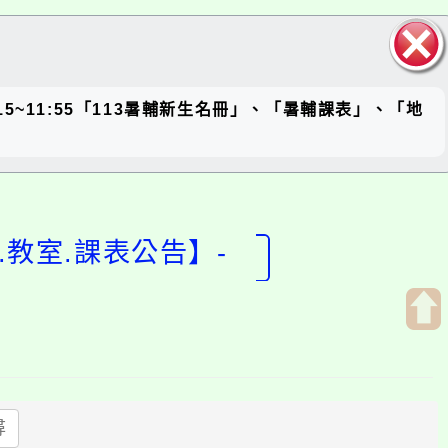
關閉區
上午8:15~11:55「113暑輔新生名冊」、「暑輔課表」、「地
塊
.教室.課表公告】-
開
啟
上
方
尋
區