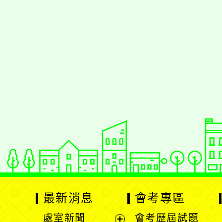
佈景版本：
neilrp
適用瀏覽器：Edge、G
Xoops版本：
XOO
Xoops
網站設計
：
Xoops網站設計者
最新消息
會考專區
處室新聞
會考歷屆試題