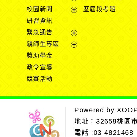
展
校園新聞
歷屆段考題
開
展
研習資訊
選
開
緊急通告
單
選
展
親師生專區
單
開
展
獎助學金
選
開
政令宣導
單
選
競賽活動
單
Powered by
XOO
地址：
32658桃
電話 :03-4821468