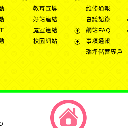
展
展
動
教育宣導
維修通報
開
開
動
好站連結
會議記錄
選
選
工
處室連結
網站FAQ
單
單
展
動
校園網站
事項通報
開
展
瑞坪儲蓄專戶
選
開
單
選
單
0