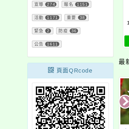
宣導
274
報名
1151
活動
1171
重要
38
緊急
2
防疫
36
公告
1611
最
頁面QRcode