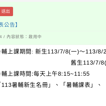
送出
課表公告】
24 / 內容狀態：啟用中
113/7/8(
)
113/8/
暑輔上課期間
新生
一
〜
:
113/7/8
舊生
:
8:15~11:55
暑
輔上課時間
每天上午
113
「
暑輔新生名冊」、「暑輔課表」、