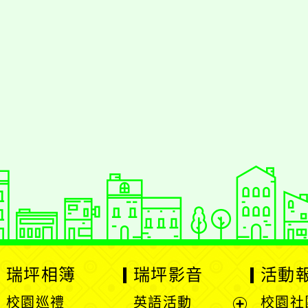
jhstyc
oogle、Firefox、Vivaldi、Opera
支
PS 2.5.11
網站語系：zh-TW
Neil網站設計工坊
：
徐嘉裕 Neil hsu
瑞坪相簿
瑞坪影音
活動
校園巡禮
英語活動
校園社