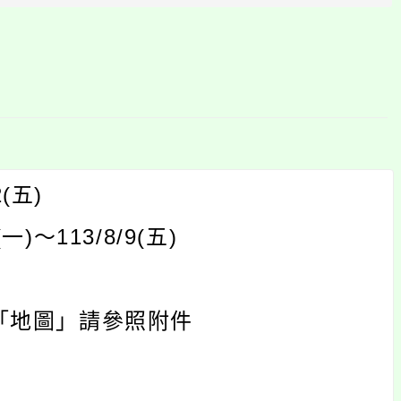
塊
2(
)
五
(
)
113/8/9(
)
一
〜
五
「地圖」請參照附件