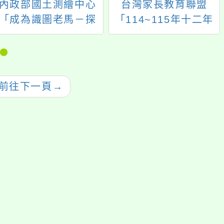
內政部國土測繪中心
台灣家長教育聯盟
「成為識圖老馬－探
「114~115年十二年
索國土測繪圖資」兒
國教課程綱要(總綱)國
童版宣導摺頁電子檔
民中小學階段家長宣
導核心講師培訓計
畫」
前往下一頁
→