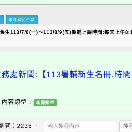
里
瑞坪國民中學
(五)舊生113/7/8(一)〜113/8/9(五)暑輔上課時間:每天
務處新聞:【113暑輔新生名冊.時間
/ 內容類型：
新聞類型
瀏覽：2235
搜