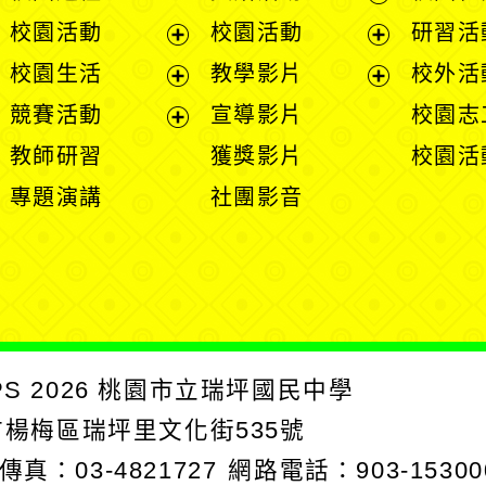
展
校園活動
校園活動
研習活
開
展
展
校園生活
教學影片
校外活
選
開
開
展
展
競賽活動
宣導影片
校園志
單
選
選
開
開
展
教師研習
獲獎影片
校園活
單
單
選
選
開
專題演講
社團影音
單
單
選
單
PS
2026
桃園市立瑞坪國民中學
園市楊梅區瑞坪里文化街535號
傳真：03-4821727
網路電話：903-15300