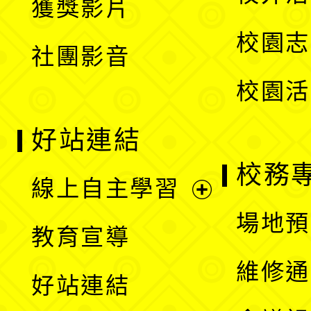
獲獎影片
單
選
校園志
社團影音
單
校園活
好站連結
校務
線上自主學習
展
場地預
教育宣導
開
維修通
好站連結
選