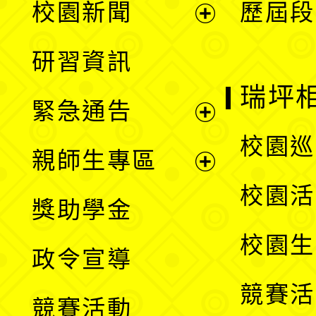
校園新聞
歷屆段
開
展
研習資訊
選
開
瑞坪
緊急通告
單
選
展
校園巡
親師生專區
單
開
展
校園活
獎助學金
選
開
校園生
政令宣導
單
選
競賽活
競賽活動
單