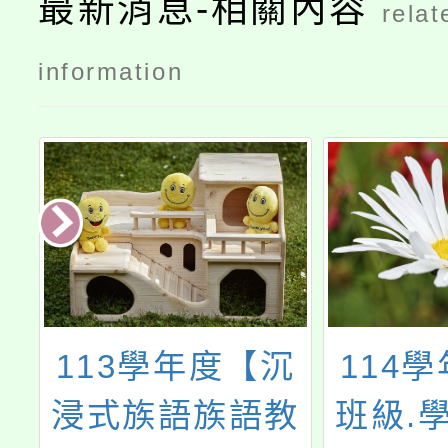
最新消息-相關內容
relat
information
沉
114學年度寒輔
113
教
班級.學員.時間.
向課室