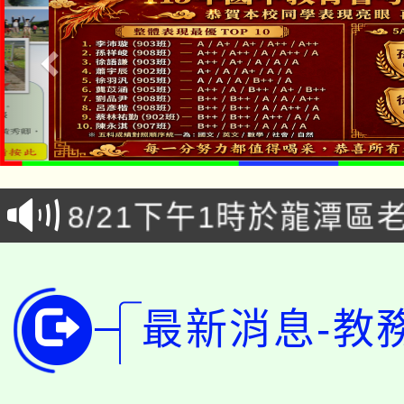
公告本校115學年度第1
「本色祭」8/29、30
代理(課)教師甄選結果
8/21下午1時於龍潭區
場熱烈登場!
告(尚有缺額)
YOUNG桃局內行報名
徵才活動。
8月14至27日，桃園
局官網。
最新消息-教
115年桃園市運動會8/1
開!
桃園市低收入戶享有免
田徑場及游泳池舉行。