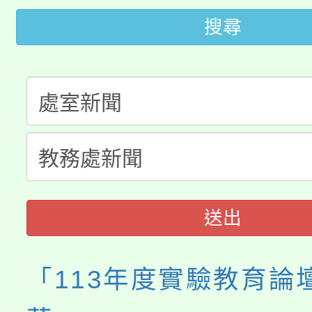
桃園市低收入戶享有免
田徑場及游泳池舉行。
搜尋
大園自造教育及科技中心
視費優惠，中低收入戶
大溪自造教育及科技中心
份教師增能研習
半價優惠，詳情可洽有
淨零綠生活教案入校路
份教師研習
者。
會
送出
「113年度實驗教育論