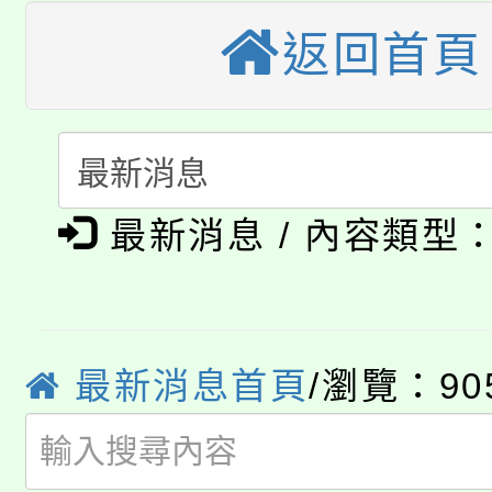
大園自造教育及科技中心
視費優惠，中低收入戶
返回首頁
大溪自造教育及科技中心
份教師增能研習
半價優惠，詳情可洽有
淨零綠生活教案入校路
份教師研習
者。
公告本校115學年度第1
會
最新消息 / 內容類型
「本色祭」8/29、30
代理(課)教師甄選結果
8/21下午1時於龍潭區
場熱烈登場!
告(尚有缺額)
YOUNG桃局內行報名
徵才活動。
最新消息首頁
/瀏覽：90
8月14至27日，桃園
局官網。
115年桃園市運動會8/1
開!