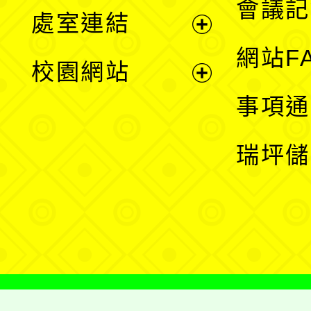
會議記
處室連結
單
展
網站F
校園網站
開
展
事項通
選
開
瑞坪儲
單
選
單