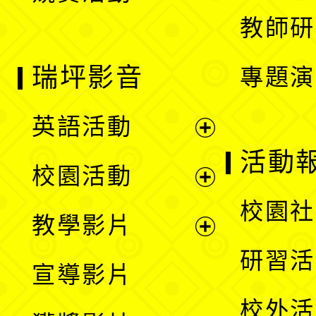
教師研
瑞坪影音
專題演
英語活動
展
活動
校園活動
開
展
校園社
教學影片
選
開
展
研習活
宣導影片
單
選
開
校外活