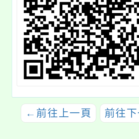
←
前往上一頁
前往下