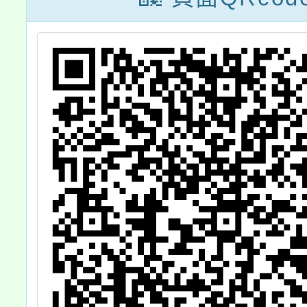
班」
oppor
respons