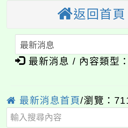
大溪自造教育及科技中心
返回首頁
份教師增能研習
半價優惠，詳情可洽有
淨零綠生活教案入校路
份教師研習
者。
115年食農教育專業人
會
「本色祭」8/29、30
程
最新消息 / 內容類型
8/21下午1時於龍潭區
場熱烈登場!
YOUNG桃局內行報名
徵才活動。
8月14至27日，桃園
局官網。
最新消息首頁
/瀏覽：71
115年桃園市運動會8/1
開!
桃園市低收入戶享有免