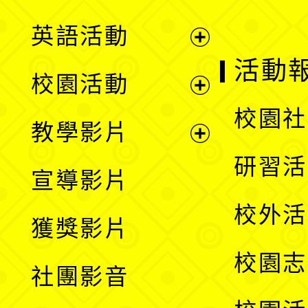
英語活動
展
活動
校園活動
開
展
校園社
教學影片
選
開
展
研習活
宣導影片
單
選
開
校外活
獲獎影片
單
選
校園志
社團影音
單