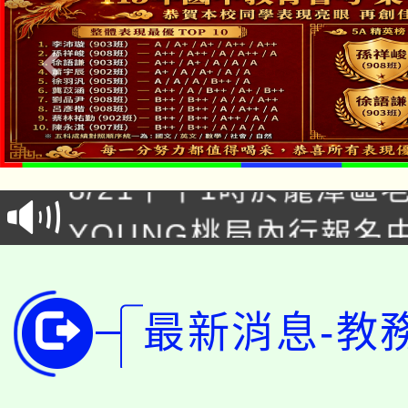
「本色祭」8/29、30
8/21下午1時於龍潭區
場熱烈登場!
YOUNG桃局內行報名
徵才活動。
8月14至27日，桃園
局官網。
115年桃園市運動會8/1
開!
最新消息-教
桃園市低收入戶享有免
田徑場及游泳池舉行。
大園自造教育及科技中心
視費優惠，中低收入戶