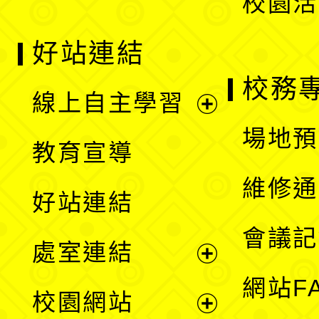
校園活
好站連結
校務
線上自主學習
展
場地預
教育宣導
開
維修通
好站連結
選
會議記
處室連結
單
展
網站F
校園網站