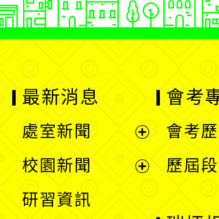
最新消息
會考
處室新聞
會考歷
展
校園新聞
歷屆段
開
展
研習資訊
選
開