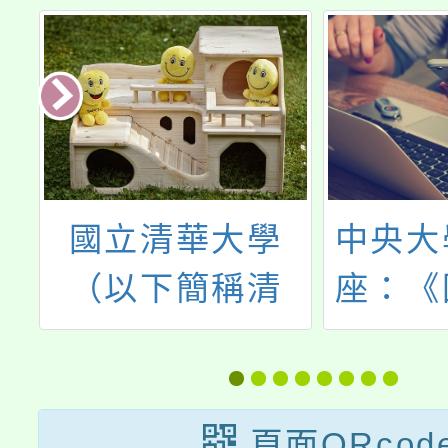
專
國立清華大學
中央大
施
（以下簡稱清
座：《
方
大）「115年中
教育
東
小學雙語教學在
16》—
職教師增能學分
er
頁面QRcod