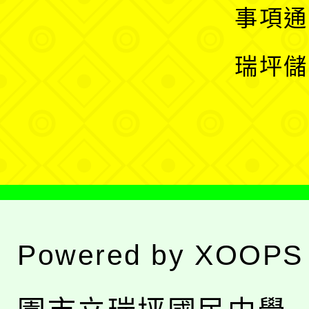
開
展
事項通
選
開
瑞坪儲
單
選
單
Powered by
XOOPS