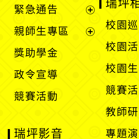
瑞坪
緊急通告
單
選
展
校園巡
親師生專區
單
開
展
校園活
獎助學金
選
開
校園生
政令宣導
單
選
競賽活
競賽活動
單
教師研
瑞坪影音
專題演