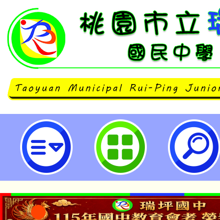
「教育部113-114年全國語文競
章徵稿暨修審工作計畫」寫作人才培
瑞坪國民中學