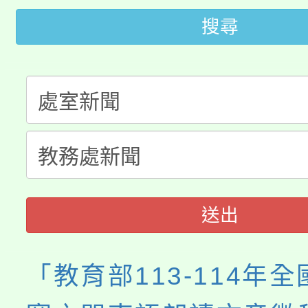
田徑場及游泳池舉行。
搜尋
大園自造教育及科技中心
視費優惠，中低收入戶
大溪自造教育及科技中心
份教師增能研習
半價優惠，詳情可洽有
淨零綠生活教案入校路
份教師研習
者。
115年食農教育專業人
會
程
送出
「教育部113-114年