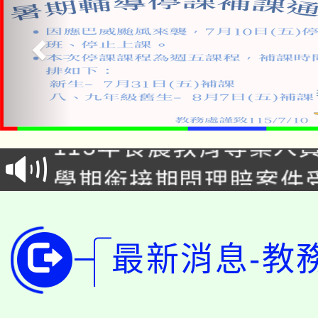
淨零綠生活教案入校路
115年食農教育專業人
會
學期銜接期間理賠案件
程
淨零綠領人才培育課程
學籍身 分審查程序及
公告本校115學年度第1
版
最新消息-教
「2026金融保險知識
代理(課)教師甄選結果(
桃園市115學年度學生