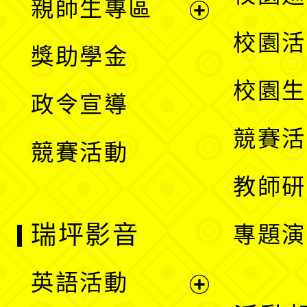
親師生專區
單
開
展
校園活
獎助學金
選
開
校園生
政令宣導
單
選
競賽活
競賽活動
單
教師研
瑞坪影音
專題演
英語活動