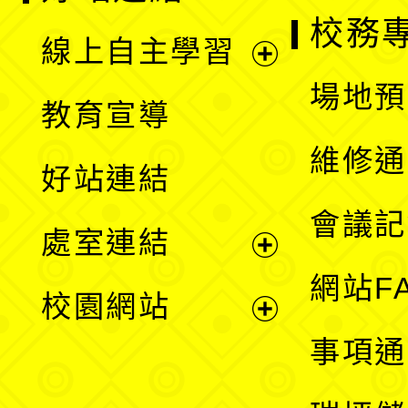
校務
線上自主學習
展
場地預
教育宣導
開
維修通
好站連結
選
會議記
處室連結
單
展
網站F
校園網站
開
展
事項通
選
開