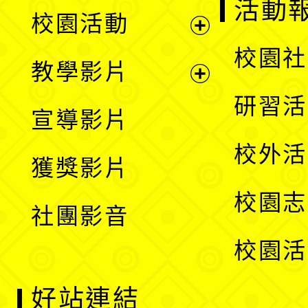
展
活動
校園活動
開
展
校園社
教學影片
選
開
展
研習活
宣導影片
單
選
開
校外活
獲獎影片
單
選
校園志
社團影音
單
校園活
好站連結