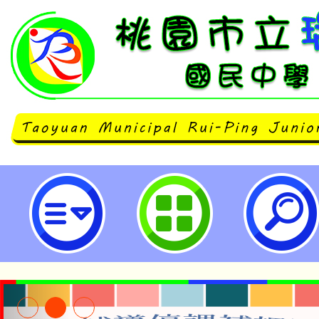
neilrpjhstyc網站設計者：徐嘉裕 N