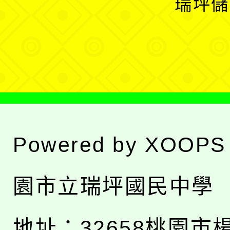
瑞坪儲
單
選
單
Powered by
XOOPS
園市立瑞坪國民中學
地址：
32658桃園市