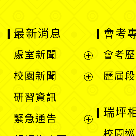
最新消息
會考
處室新聞
會考歷
展
校園新聞
歷屆段
開
展
研習資訊
選
開
瑞坪
緊急通告
單
選
展
校園巡