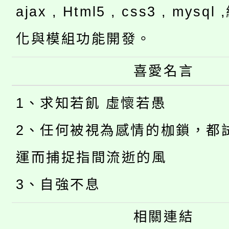
ajax , Html5 , css3 , mysq
化與模組功能開發。
喜愛名言
1、求知若飢 虛懷若愚
2、任何被視為感情的枷鎖，都
運而捕捉指間流逝的風
3、自強不息
相關連結