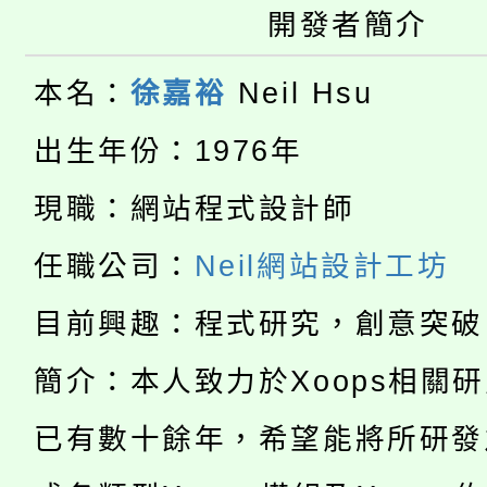
車」活動
開發者簡介
公告本校115學年度第
生本土語及新住民語歌
本名：
徐嘉裕
Neil Hsu
公告本校115學年度第
代理(課)教師甄選結果(
出生年份：1976年
轉知中國文化大學推廣
代理(課)教師甄選結果(
現職：網站程式設計師
淨零綠生活教案入校路
《TA101》溝通分析
115年食農教育專業人
任職公司：
Neil網站設計工坊
會
程，歡迎學生輔導中心
學期銜接期間理賠案件
目前興趣：程式研究，創意突破
程
心理、諮商輔導、社會
淨零綠領人才培育課程
學籍身 分審查程序及
簡介：本人致力於Xoops相關
系所師生報名參加。
公告本校115學年度第1
已有數十餘年，希望能將所研發
版
「2026金融保險知識