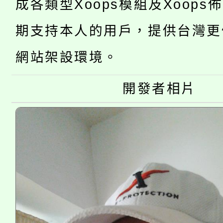
代理(課)教師甄選結果(
成各類型Xoops模組及Xoops
桃園市115學年度學生
車」活動
期支持本人的用戶，提供台灣更
公告本校115學年度第
生本土語及新住民語歌
網站架設環境。
公告本校115學年度第
代理(課)教師甄選結果(
開發者相片
轉知中國文化大學推廣
代理(課)教師甄選結果(
《TA101》溝通分析
程，歡迎學生輔導中心
心理、諮商輔導、社會
系所師生報名參加。