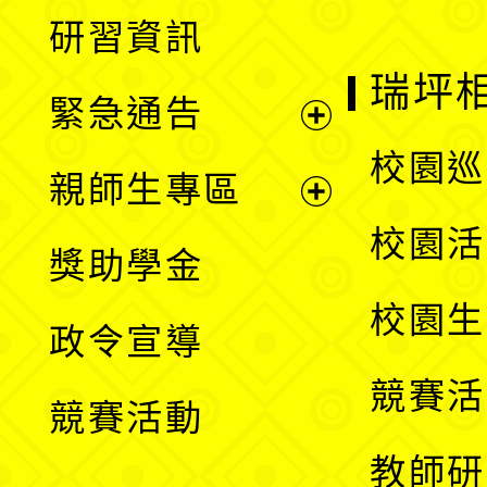
展
研習資訊
選
開
瑞坪
緊急通告
單
選
展
校園巡
親師生專區
單
開
展
校園活
獎助學金
選
開
校園生
政令宣導
單
選
競賽活
競賽活動
單
教師研