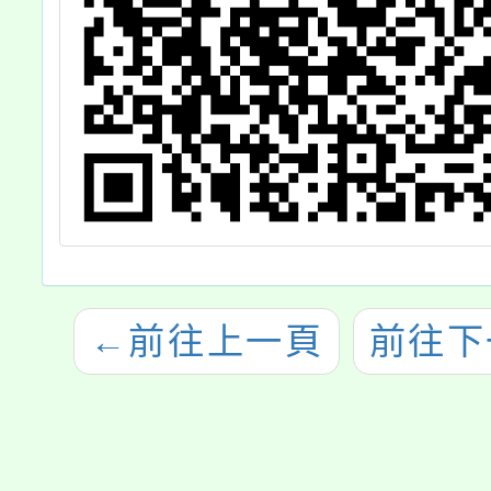
←
前往上一頁
前往下