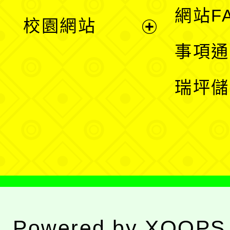
展
網站F
校園網站
開
展
事項通
選
開
瑞坪儲
單
選
單
Powered by
XOOPS