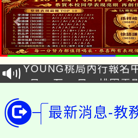
「本色祭」8/29、30
8/21下午1時於龍潭區
場熱烈登場!
YOUNG桃局內行報名
徵才活動。
8月14至27日，桃園
局官網。
115年桃園市運動會8/1
開!
最新消息-教
桃園市低收入戶享有免
田徑場及游泳池舉行。
大園自造教育及科技中心
視費優惠，中低收入戶