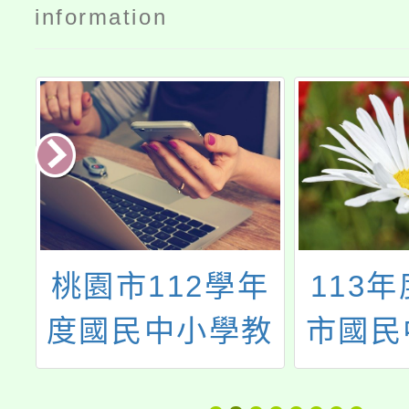
information
大
桃園市112學年
113
學
度國民中小學教
市國民
探
師本土語文揪團
長木藝