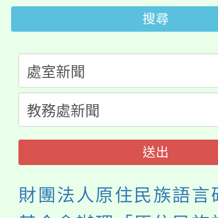
大園自造教育及科技中心
視費優惠，中低收入戶
搜尋
大溪自造教育及科技中心
份教師增能研習
半價優惠，詳情可洽有
淨零綠生活教案入校路
份教師研習
者。
115年食農教育專業人
會
程
送出
財團法人原住民族語言