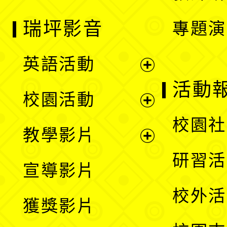
瑞坪影音
專題演
英語活動
展
活動
校園活動
開
展
校園社
教學影片
選
開
展
研習活
宣導影片
單
選
開
校外活
獲獎影片
單
選