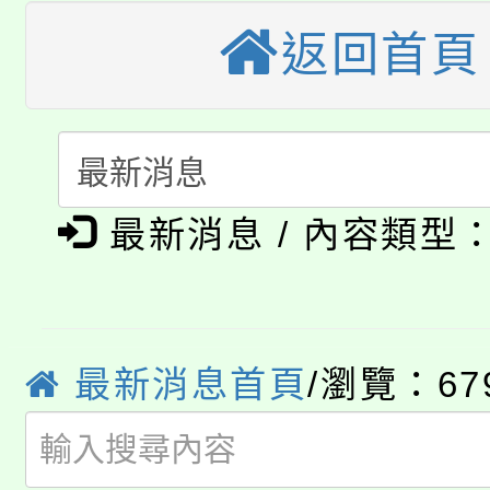
大溪自造教育及科技中心
份教師增能研習
半價優惠，詳情可洽有
返回首頁
淨零綠生活教案入校路
份教師研習
者。
115年食農教育專業人
會
「本色祭」8/29、30
程
8/21下午1時於龍潭區
最新消息 / 內容類型
場熱烈登場!
YOUNG桃局內行報名
徵才活動。
8月14至27日，桃園
局官網。
最新消息首頁
/瀏覽：67
115年桃園市運動會8/1
開!
桃園市低收入戶享有免
田徑場及游泳池舉行。