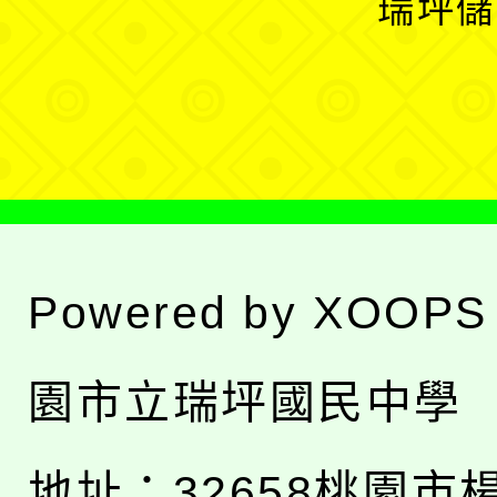
瑞坪儲
單
選
單
Powered by
XOOPS
園市立瑞坪國民中學
地址：
32658桃園市