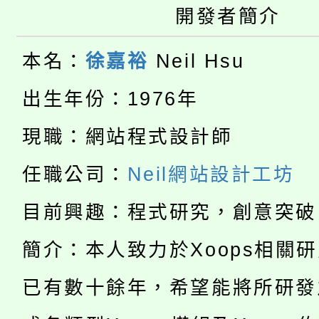
開發者簡介
公告本校115學年度第
生本土語及新住民語歌
公告本校115學年度第
代理(課)教師甄選結果(
本名：
徐嘉裕
Neil Hsu
轉知中國文化大學推廣
代理(課)教師甄選結果(
出生年份：1976年
淨零綠生活教案入校路
《TA101》溝通分析
現職：網站程式設計師
115年食農教育專業人
會
程，歡迎學生輔導中心
任職公司：
Neil網站設計工坊
學期銜接期間理賠案件
程
心理、諮商輔導、社會
目前興趣：程式研究，創意突破
淨零綠領人才培育課程
學籍身 分審查程序及
簡介：本人致力於Xoops相關
系所師生報名參加。
公告本校115學年度第1
版
已有數十餘年，希望能將所研發
「2026金融保險知識
代理(課)教師甄選結果(