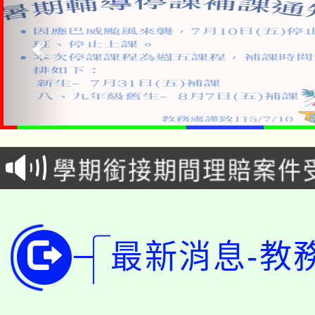
淨零綠生活教案入校路
115年食農教育專業人
會
學期銜接期間理賠案件
程
淨零綠領人才培育課程
學籍身 分審查程序及
公告本校115學年度第1
版
最新消息-教
「2026金融保險知識
代理(課)教師甄選結果(
桃園市115學年度學生
車」活動