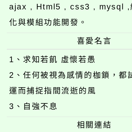
ajax , Html5 , css3 , mysq
化與模組功能開發。
喜愛名言
1、求知若飢 虛懷若愚
2、任何被視為感情的枷鎖，都
運而捕捉指間流逝的風
3、自強不息
相關連結