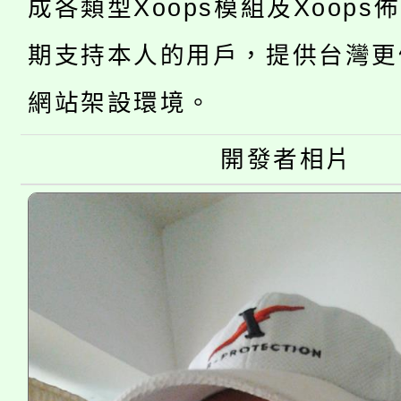
成各類型Xoops模組及Xoops
桃園市115學年度學生
車」活動
期支持本人的用戶，提供台灣更
公告本校115學年度第
生本土語及新住民語歌
網站架設環境。
公告本校115學年度第
代理(課)教師甄選結果(
開發者相片
轉知中國文化大學推廣
代理(課)教師甄選結果(
《TA101》溝通分析
程，歡迎學生輔導中心
心理、諮商輔導、社會
系所師生報名參加。