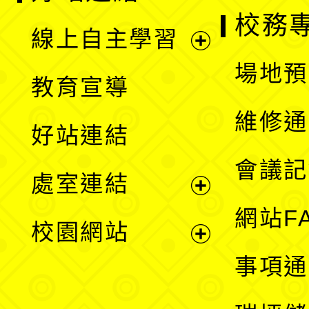
校務
線上自主學習
展
場地預
教育宣導
開
維修通
好站連結
選
會議記
處室連結
單
展
網站F
校園網站
開
展
事項通
選
開