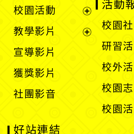
展
活動
校園活動
開
展
校園社
教學影片
選
開
展
研習活
宣導影片
單
選
開
校外活
獲獎影片
單
選
校園志
社團影音
單
校園活
好站連結