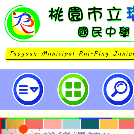
neilrpjhstyc網站設計者：徐嘉裕 N