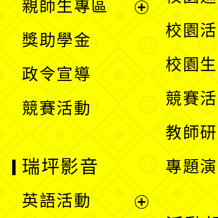
親師生專區
單
開
展
校園活
獎助學金
選
開
校園生
政令宣導
單
選
競賽活
競賽活動
單
教師研
瑞坪影音
專題演
英語活動