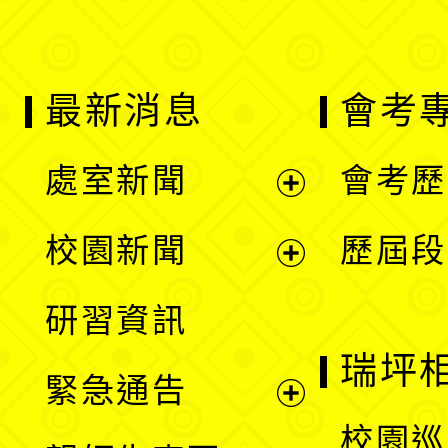
最新消息
會考
處室新聞
會考歷
展
校園新聞
歷屆段
開
展
研習資訊
選
開
瑞坪
緊急通告
單
選
展
校園巡