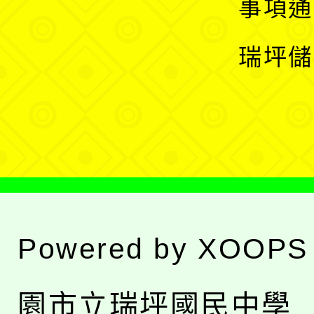
展
事項通
選
開
瑞坪儲
單
選
單
Powered by
XOOPS
園市立瑞坪國民中學