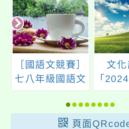
大
［國語文競賽］
文化
部
七八年級國語文
「202
國
演說組題目
家語
灣
徵
頁面QRcod