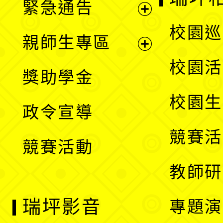
緊急通告
單
選
展
校園巡
親師生專區
單
開
展
校園活
獎助學金
選
開
校園生
政令宣導
單
選
競賽活
競賽活動
單
教師研
瑞坪影音
專題演