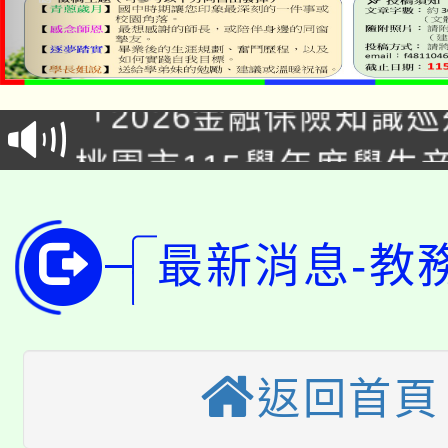
公告本校115學年度第1
「2026金融保險知識
代理(課)教師甄選結果(
桃園市115學年度學生
車」活動
公告本校115學年度第
生本土語及新住民語歌
公告本校115學年度第
代理(課)教師甄選結果(
最新消息-教
轉知中國文化大學推廣
代理(課)教師甄選結果(
轉知苗栗縣政府辦理11
《TA101》溝通分析
返回首頁
桃園市115學年度學生
縣市「校園短影音徵選
程，歡迎學生輔導中心