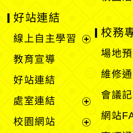
好站連結
校務
線上自主學習
展
場地預
教育宣導
開
維修通
好站連結
選
會議記
處室連結
單
展
網站F
校園網站
開