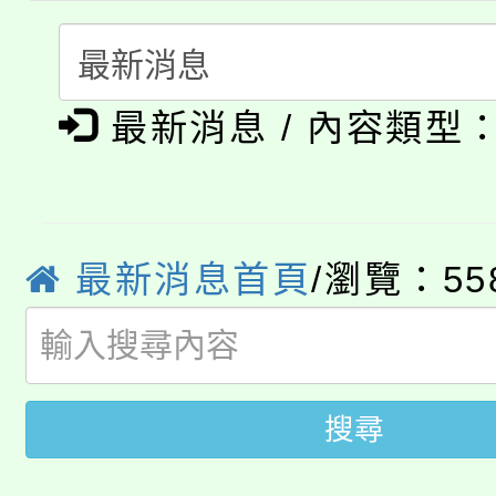
「桃園市補助參觀特色
要點
門員」簡章及活動海報
心理、諮商輔導、社會
115年度「教育部表揚
展演活動實施計畫」
踴躍報名參加。
系所師生報名參加。
公告本校115學年度第1
義教育推展貢獻獎」
最新消息 / 內容類型
「2026金融保險知識
代理(課)教師甄選結果(
桃園市115學年度學生
車」活動
公告本校115學年度第
最新消息首頁
/瀏覽：55
生本土語及新住民語歌
公告本校115學年度第
代理(課)教師甄選結果(
轉知中國文化大學推廣
代理(課)教師甄選結果(
搜尋
轉知苗栗縣政府辦理11
《TA101》溝通分析