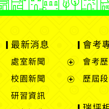
最新消息
會考
處室新聞
會考歷
展
校園新聞
歷屆段
開
展
研習資訊
選
開
瑞坪