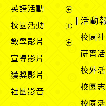
英語活動
展
活動
校園活動
開
展
校園社
教學影片
選
開
展
研習活
宣導影片
單
選
開
校外活
獲獎影片
單
選
校園志
社團影音
單
校園活