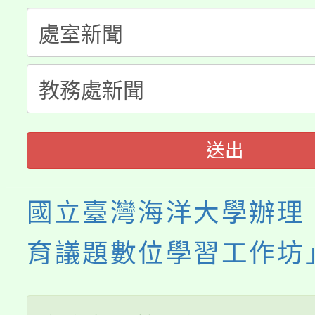
桃園市115學年度學生
縣市「校園短影音徵選
程，歡迎學生輔導中心
「桃園市補助參觀特色
要點
門員」簡章及活動海報
心理、諮商輔導、社會
115年度「教育部表揚
展演活動實施計畫」
踴躍報名參加。
系所師生報名參加。
義教育推展貢獻獎」
送出
國立臺灣海洋大學辦理
育議題數位學習工作坊