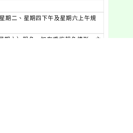
於星期二、星期四下午及星期六上午規
星期六）報名，如有重複報名情形，主
次安排。
格之國中（部）教師自行線上報名，請依
nservice.edu.tw/)，完成線上報
並請確認於「全國教師在職進修資訊
影響後續報名審核結果通知及研習證明