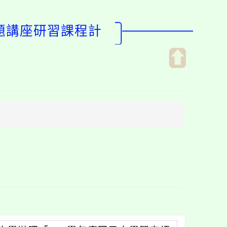
專題講座研習課程計
開
啟
上
方
區
塊