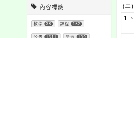
(二)
內容標籤
１
教學
38
課程
152
公告
1611
學習
109
２
活動
1171
特色
6
(三)
宣導
274
防疫
36
１
資訊
337
報名
1151
節日
10
注意
180
重要
38
緊急
2
２
頁面QRcode