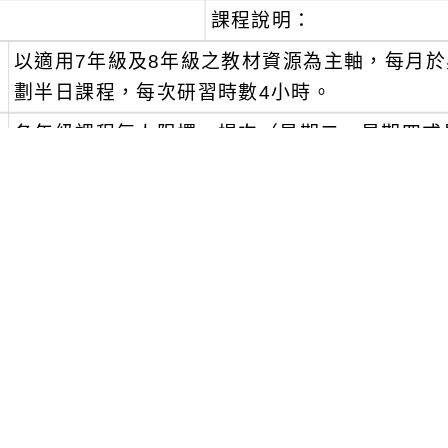
課程說明：
、
以適用7年級及8年級之教材資源為主軸，每月
劃半日課程，每次研習時數4小時。
、
各年級課程每人限擇一場次（星期二、星期四或
辦單位將依報名之年級擇星期二或星期四任一場
報名事宜：
、
於113年8月16日（星期五）前，開放符合資
限於「全國教師在職進修資訊網」(https://www4.i
名。
、
教師於參與課程期間之課務及假別由貴校核定，
網」相關聯絡資料（含手機、電子信箱），以免
資訊。