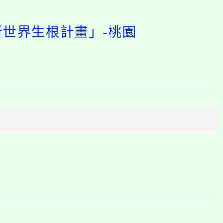
新世界生根計畫」-桃園
開
啟
上
方
區
塊