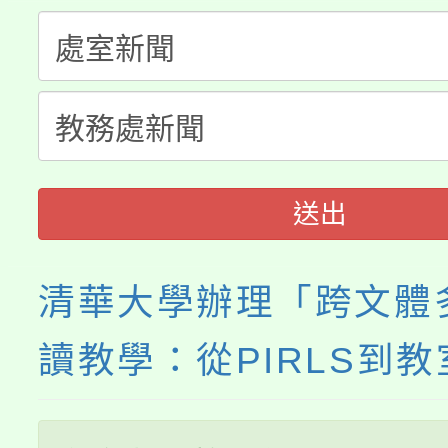
份教師增能研習
半價優惠，詳情可洽有
淨零綠生活教案入校路
份教師研習
者。
115年食農教育專業人
會
程
送出
清華大學辦理「跨文體
讀教學：從PIRLS到