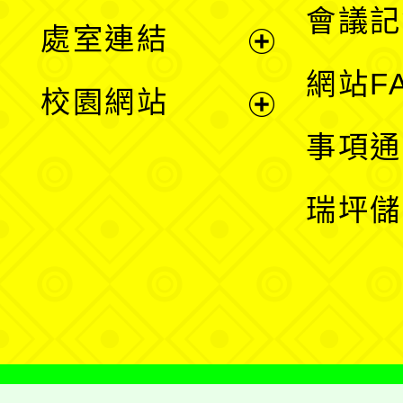
會議記
處室連結
單
展
網站F
校園網站
開
展
事項通
選
開
瑞坪儲
單
選
單