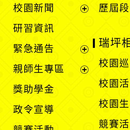
展
校園新聞
歷屆段
開
展
研習資訊
選
開
瑞坪
緊急通告
單
選
展
校園巡
親師生專區
單
開
展
校園活
獎助學金
選
開
校園生
政令宣導
單
選
競賽活
競賽活動