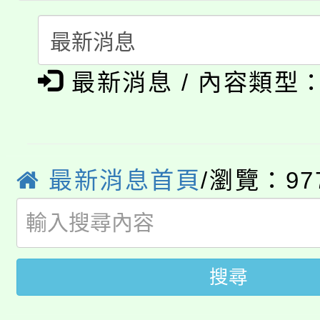
份教師研習
者。
115年食農教育專業人
會
「本色祭」8/29、30
程
最新消息 / 內容類型
8/21下午1時於龍潭區
場熱烈登場!
YOUNG桃局內行報名
徵才活動。
8月14至27日，桃園
局官網。
最新消息首頁
/瀏覽：97
115年桃園市運動會8/1
開!
桃園市低收入戶享有免
田徑場及游泳池舉行。
搜尋
大園自造教育及科技中心
視費優惠，中低收入戶
大溪自造教育及科技中心