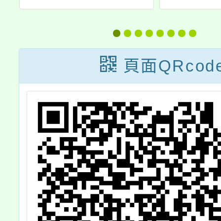
與
聯盟線上研習－
地」、
客
從教室到心靈的
海洋」
」
旅程：理解社會
建築師
頁面QRcod
情緒學習