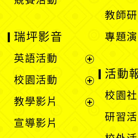
單
教師研
瑞坪影音
專題演
英語活動
展
活動
校園活動
開
展
校園社
教學影片
選
開
展
研習活
宣導影片
單
選
開