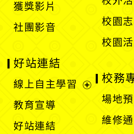
校外活
獲獎影片
單
選
校園志
社團影音
單
校園活
好站連結
校務
線上自主學習
展
場地預
教育宣導
開
維修通
好站連結
選