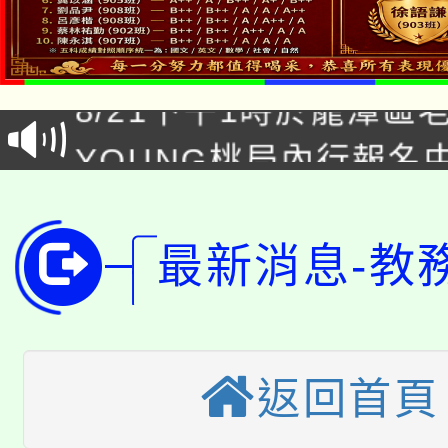
「本色祭」8/29、30
8/21下午1時於龍潭區
場熱烈登場!
YOUNG桃局內行報名
徵才活動。
8月14至27日，桃園
局官網。
115年桃園市運動會8/1
開!
最新消息-教
桃園市低收入戶享有免
田徑場及游泳池舉行。
大園自造教育及科技中心
視費優惠，中低收入戶
返回首頁
大溪自造教育及科技中心
份教師增能研習
半價優惠，詳情可洽有
淨零綠生活教案入校路