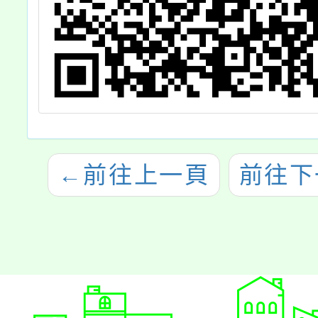
←
前往上一頁
前往下