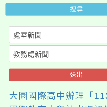
田徑場及游泳池舉行。
搜尋
大園自造教育及科技中心
視費優惠，中低收入戶
大溪自造教育及科技中心
份教師增能研習
半價優惠，詳情可洽有
淨零綠生活教案入校路
份教師研習
者。
115年食農教育專業人
會
程
送出
大園國際高中辦理「11