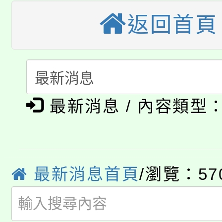
視費優惠，中低收入戶
返回首頁
大溪自造教育及科技中心
份教師增能研習
半價優惠，詳情可洽有
淨零綠生活教案入校路
份教師研習
者。
115年食農教育專業人
會
「本色祭」8/29、30
程
最新消息 / 內容類型
8/21下午1時於龍潭區
場熱烈登場!
YOUNG桃局內行報名
徵才活動。
8月14至27日，桃園
最新消息首頁
/瀏覽：57
局官網。
115年桃園市運動會8/1
開!
桃園市低收入戶享有免