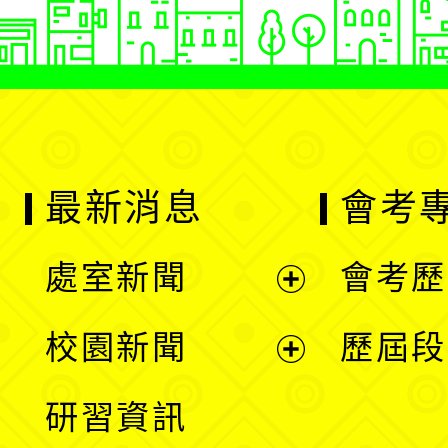
最新消息
會考
處室新聞
會考歷
展
校園新聞
歷屆段
開
展
研習資訊
選