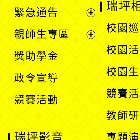
開
瑞坪
緊急通告
單
選
展
校園巡
親師生專區
單
開
展
校園活
獎助學金
選
開
校園生
政令宣導
單
選
競賽活
競賽活動
單
教師研
瑞坪影音
專題演