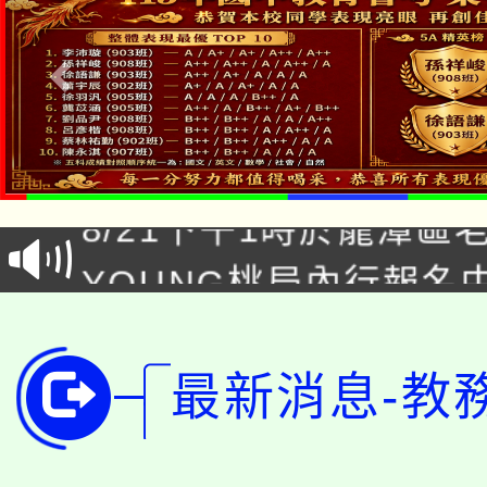
「本色祭」8/29、30
8/21下午1時於龍潭區
場熱烈登場!
YOUNG桃局內行報名
徵才活動。
8月14至27日，桃園
局官網。
115年桃園市運動會8/1
開!
最新消息-教
桃園市低收入戶享有免
田徑場及游泳池舉行。
大園自造教育及科技中心