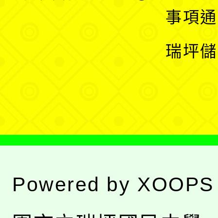
開
展
事項通
選
開
瑞坪儲
單
選
單
Powered by
XOOPS