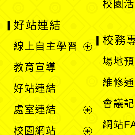
校園活
好站連結
校務
線上自主學習
展
場地預
教育宣導
開
維修通
好站連結
選
會議記
處室連結
單
展
網站F
校園網站