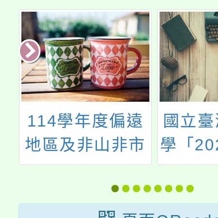
大
114學年度偏遠
國立臺
教
地區及非山非市
學「20
習
學校北區整合性
女子數
計畫：子計畫3
亞競
教師增能研習活