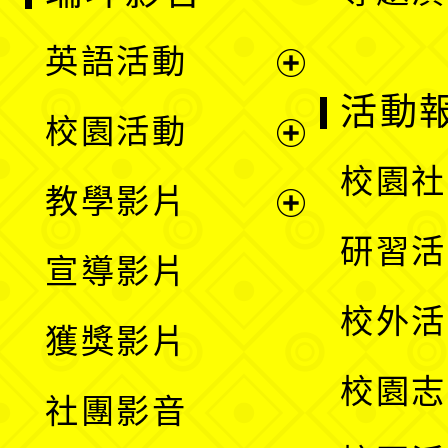
英語活動
展
活動
校園活動
開
展
校園社
教學影片
選
開
展
研習活
宣導影片
單
選
開
校外活
獲獎影片
單
選
校園志
社團影音
單