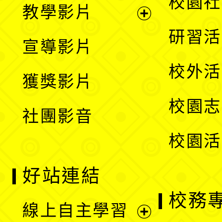
校園社
教學影片
選
開
展
研習活
宣導影片
單
選
開
校外活
獲獎影片
單
選
校園志
社團影音
單
校園活
好站連結
校務
線上自主學習