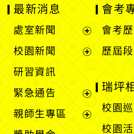
最新消息
會考
處室新聞
會考歷
展
校園新聞
歷屆段
開
展
研習資訊
選
開
瑞坪
緊急通告
單
選
展
校園巡
親師生專區
單
開
展
校園活