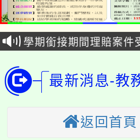
淨零綠生活教案入校路
115年食農教育專業人
會
學期銜接期間理賠案件
程
淨零綠領人才培育課程
學籍身 分審查程序及
公告本校115學年度第1
版
最新消息-教
「2026金融保險知識
代理(課)教師甄選結果(
桃園市115學年度學生
車」活動
公告本校115學年度第
生本土語及新住民語歌
返回首頁
公告本校115學年度第
代理(課)教師甄選結果(