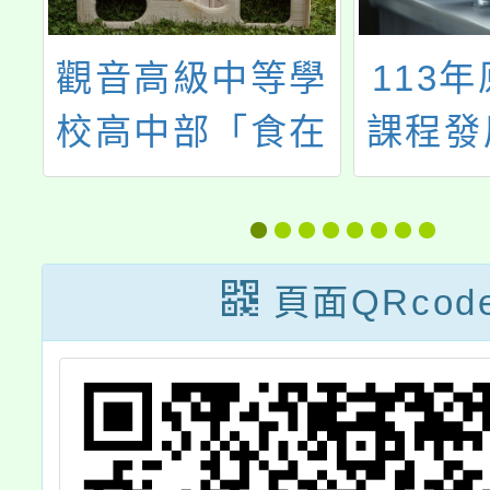
學
113年原住民族
「華人
在
課程發展經驗分
競技與
觀
享工作坊－跨領
大賞─2
窯
域主題課程案例
五屆桃
分享
英文聽
頁面QRcod
能力大
市菁