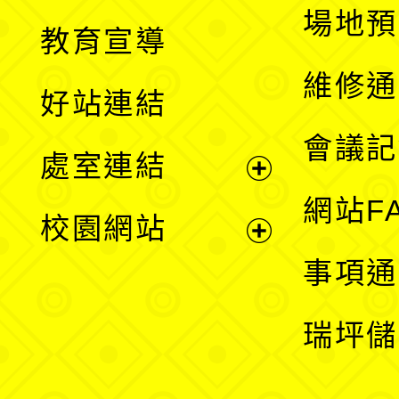
展
場地預
教育宣導
開
維修通
好站連結
選
會議記
處室連結
單
展
網站F
校園網站
開
展
事項通
選
開
瑞坪儲
單
選