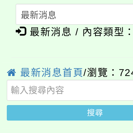
轉知中國文化大學推廣
代理(課)教師甄選結果(
淨零綠生活教案入校路
《TA101》溝通分析
最新消息 / 內容類型
115年食農教育專業人
會
程，歡迎學生輔導中心
學期銜接期間理賠案件
程
心理、諮商輔導、社會
淨零綠領人才培育課程
學籍身 分審查程序及
系所師生報名參加。
最新消息首頁
/瀏覽：72
公告本校115學年度第1
版
「2026金融保險知識
代理(課)教師甄選結果(
桃園市115學年度學生
車」活動
搜尋
公告本校115學年度第
生本土語及新住民語歌