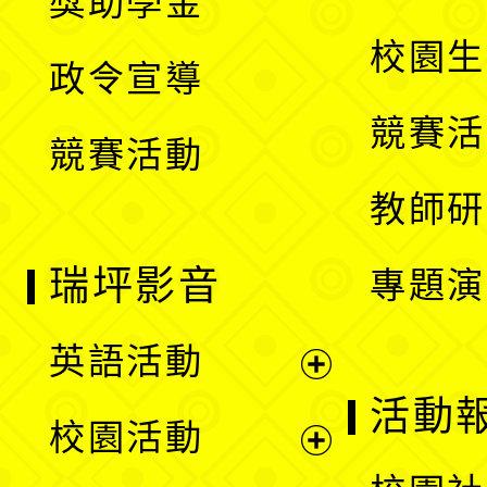
獎助學金
選
開
校園生
政令宣導
單
選
競賽活
競賽活動
單
教師研
瑞坪影音
專題演
英語活動
展
活動
校園活動
開
展