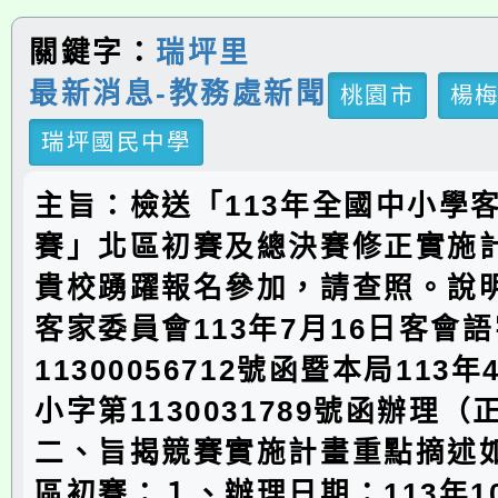
關鍵字：
瑞坪里
最新消息-教務處新聞
桃園市
楊
瑞坪國民中學
主旨：檢送「113年全國中小學
賽」北區初賽及總決賽修正實施
貴校踴躍報名參加，請查照。說
客家委員會113年7月16日客會
11300056712號函暨本局113
小字第1130031789號函辦理
二、旨揭競賽實施計畫重點摘述如
區初賽：１、辦理日期：113年1