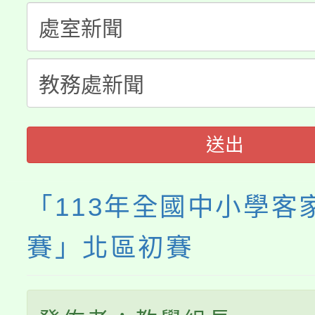
公告本校115學年度第
代理(課)教師甄選結果(
轉知中國文化大學推廣
代理(課)教師甄選結果(
《TA101》溝通分析
程，歡迎學生輔導中心
送出
心理、諮商輔導、社會
「113年全國中小學客
系所師生報名參加。
賽」北區初賽