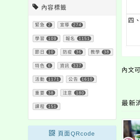
內容標籤
四
緊急
2
宣導
274
學習
109
報名
1151
節日
10
防疫
36
教學
38
特色
6
資訊
337
內文
活動
1171
公告
1610
重要
38
注意
180
最新
課程
151
頁面QRcode