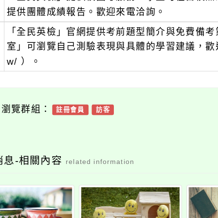
提供團體成績報告。歡迎來電洽詢。
、
「全民英檢」官網提供考前題型簡介與免費備考
室」可瀏覽自己測驗表現與具體的學習建議，歡迎多加利用（
w/ ）。
可瀏覽群組：
註冊會員
訪客
消息-相關內容
related information