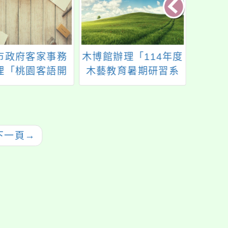
市政府客家事務
木博館辦理「114年度
「11
理「桃園客語開
木藝教育暑期研習系
民語
認證獎勵平臺」
列課程」
力新
教育訓練
賽暨
下一頁
→