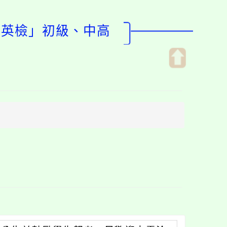
民英檢」初級、中高
開
啟
上
方
區
塊