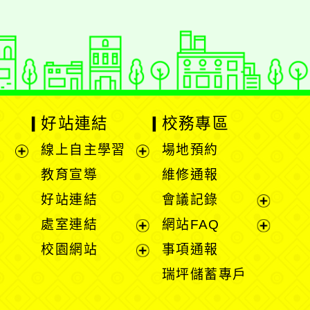
好站連結
校務專區
線上自主學習
場地預約
展
展
教育宣導
維修通報
開
開
好站連結
會議記錄
選
選
展
處室連結
網站FAQ
單
單
開
展
展
校園網站
事項通報
選
開
開
展
瑞坪儲蓄專戶
單
選
選
開
單
單
選