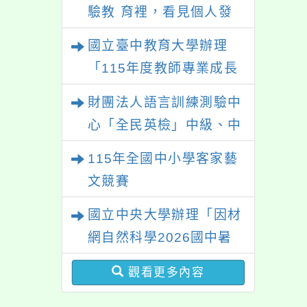
驗教 育裡，看見個人發
展的可能性」
國立臺中教育大學辦理
「115年度教師專業成長
研習—「夢的N次方」實
財團法人語言訓練測驗中
踐家論壇（中區臺中
心「全民英檢」中級、中
場）」
高級測驗
115年全國中小學客家藝
文競賽
國立中央大學辦理「因材
網自然科學2026國中暑
期課程」
觀看更多內容