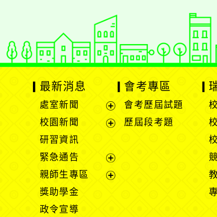
最新消息
會考專區
處室新聞
會考歷屆試題
展
校園新聞
歷屆段考題
開
展
研習資訊
選
開
緊急通告
單
選
展
親師生專區
單
開
展
獎助學金
選
開
政令宣導
單
選