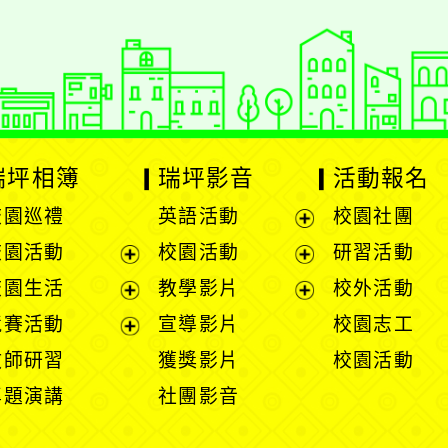
瑞坪相簿
瑞坪影音
活動報名
校園巡禮
英語活動
校園社團
展
校園活動
校園活動
研習活動
開
展
展
校園生活
教學影片
校外活動
選
開
開
展
展
競賽活動
宣導影片
校園志工
單
選
選
開
開
展
教師研習
獲獎影片
校園活動
單
單
選
選
開
專題演講
社團影音
單
單
選
單