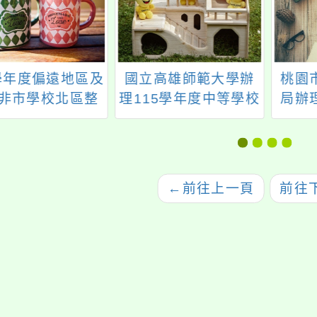
4學年度偏遠地區及
國立高雄師範大學辦
桃園
非市學校北區整
理115學年度中等學校
局辦
計畫—本校辦理
科技領域生活科技專
班及
教師研習活動
長學士後教育學分班
招生
←
前往上一頁
前往