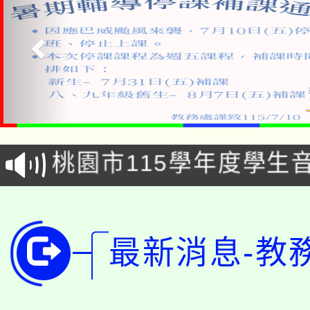
「2026金融保險知識
桃園市115學年度學生
車」活動
公告本校115學年度第
生本土語及新住民語歌
公告本校115學年度第
代理(課)教師甄選結果(
最新消息-教
轉知中國文化大學推廣
代理(課)教師甄選結果(
轉知苗栗縣政府辦理11
《TA101》溝通分析