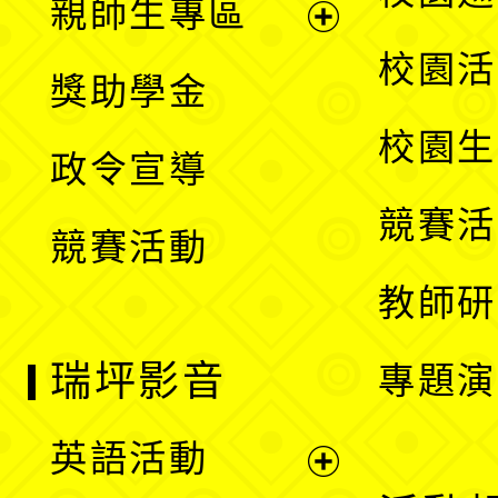
親師生專區
單
開
展
校園活
獎助學金
選
開
校園生
政令宣導
單
選
競賽活
競賽活動
單
教師研
瑞坪影音
專題演
英語活動