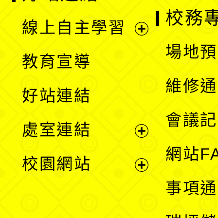
校務
線上自主學習
展
場地預
教育宣導
開
維修通
好站連結
選
會議記
處室連結
單
展
網站F
校園網站
開
展
事項通
選
開