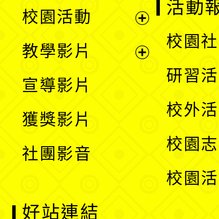
展
活動
校園活動
開
展
校園社
教學影片
選
開
展
研習活
宣導影片
單
選
開
校外活
獲獎影片
單
選
校園志
社團影音
單
校園活
好站連結