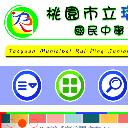
neilrpjhstyc網站設計者：徐嘉裕 N