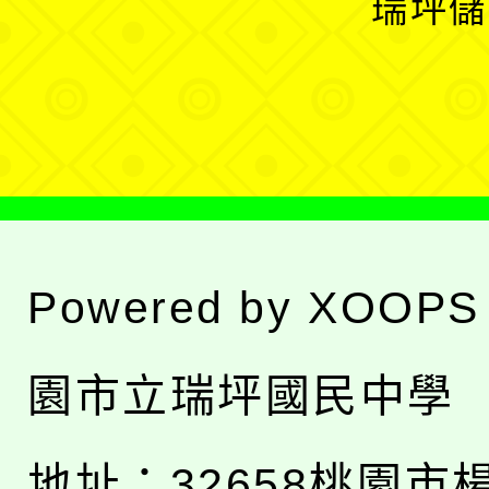
瑞坪儲
單
選
單
Powered by
XOOPS
園市立瑞坪國民中學
地址：
32658桃園市