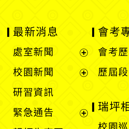
最新消息
會考
處室新聞
會考歷
展
校園新聞
歷屆段
開
展
研習資訊
選
開
瑞坪
緊急通告
單
選
展
校園巡