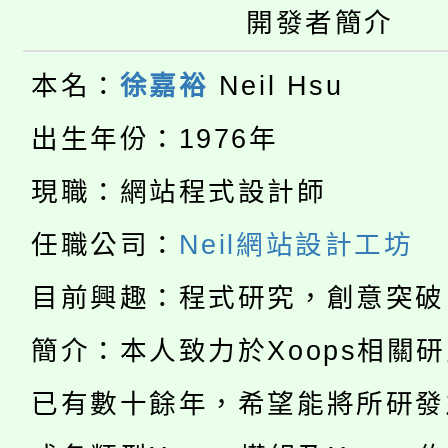
桃園市115學年度學生
開發者簡介
縣市「校園短影音徵選
程，歡迎學生輔導中心
「桃園市補助參觀特色
要點
門員」簡章及活動海報
本名：
徐嘉裕
Neil Hsu
心理、諮商輔導、社會
115年度「教育部表揚
展演活動實施計畫」
出生年份：1976年
踴躍報名參加。
系所師生報名參加。
「2026 ART TAIPE
義教育推展貢獻獎」
現職：網站程式設計師
「2026金融保險知識
博覽會」之「藝術教育
任職公司：
Neil網站設計工坊
桃園市115學年度學生
車」活動
目前興趣：程式研究，創意突破
公告本校115學年度第
生本土語及新住民語歌
簡介：本人致力於Xoops相關
公告本校115學年度第
代理(課)教師甄選結果(
已有數十餘年，希望能將所研發
轉知中國文化大學推廣
代理(課)教師甄選結果(