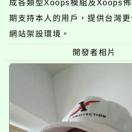
成各類型Xoops模組及Xoops
轉知苗栗縣政府辦理11
《TA101》溝通分析
期支持本人的用戶，提供台灣更
桃園市115學年度學生
縣市「校園短影音徵選
程，歡迎學生輔導中心
網站架設環境。
「桃園市補助參觀特色
要點
門員」簡章及活動海報
心理、諮商輔導、社會
115年度「教育部表揚
開發者相片
展演活動實施計畫」
踴躍報名參加。
系所師生報名參加。
「2026 ART TAIPE
義教育推展貢獻獎」
博覽會」之「藝術教育