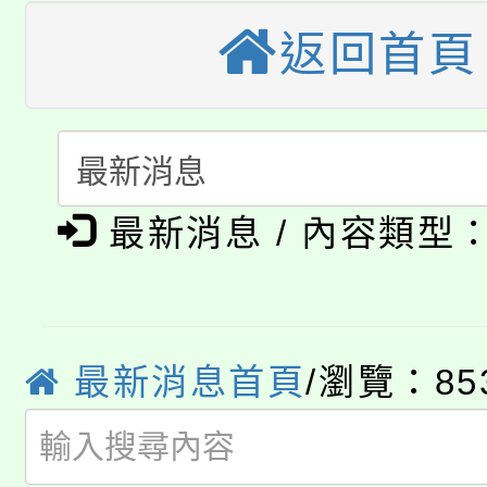
大溪自造教育及科技中心
份教師增能研習
返回首頁
半價優惠，詳情可洽有
淨零綠生活教案入校路
份教師研習
者。
115年食農教育專業人
會
「本色祭」8/29、30
程
最新消息 / 內容類型
8/21下午1時於龍潭區
場熱烈登場!
YOUNG桃局內行報名
徵才活動。
8月14至27日，桃園
局官網。
最新消息首頁
/瀏覽：85
115年桃園市運動會8/1
開!
桃園市低收入戶享有免
田徑場及游泳池舉行。