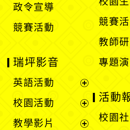
校園生
政令宣導
單
選
競賽活
競賽活動
單
教師研
瑞坪影音
專題演
英語活動
展
活動
校園活動
開
展
校園社
教學影片
選