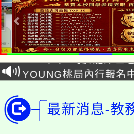
「本色祭」8/29、30
8/21下午1時於龍潭區
場熱烈登場!
YOUNG桃局內行報名
徵才活動。
8月14至27日，桃園
局官網。
115年桃園市運動會8/1
開!
最新消息-教
桃園市低收入戶享有免
田徑場及游泳池舉行。
大園自造教育及科技中心
視費優惠，中低收入戶