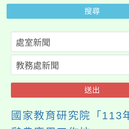
大園自造教育及科技中心
搜尋
視費優惠，中低收入戶
大溪自造教育及科技中心
份教師增能研習
半價優惠，詳情可洽有
淨零綠生活教案入校路
份教師研習
者。
115年食農教育專業人
會
程
送出
國家教育研究院「113