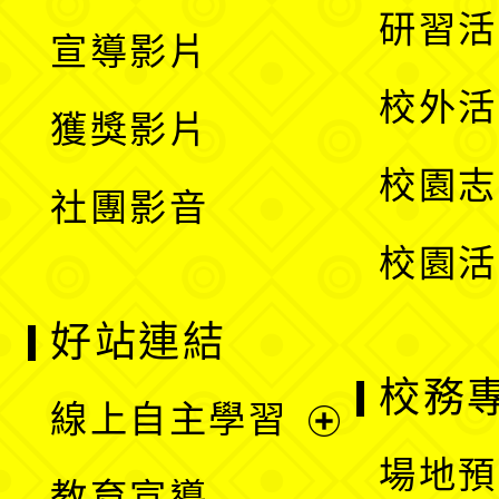
開
展
研習活
宣導影片
單
選
開
校外活
獲獎影片
單
選
校園志
社團影音
單
校園活
好站連結
校務
線上自主學習
展
場地預
教育宣導