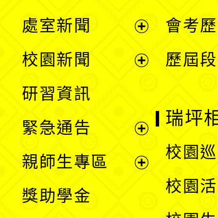
處室新聞
會考歷
展
校園新聞
歷屆段
開
展
研習資訊
選
開
瑞坪
緊急通告
單
選
展
校園巡
親師生專區
單
開
展
校園活
獎助學金
選
開