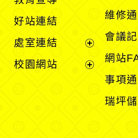
開
維修通
好站連結
選
會議記
處室連結
單
展
網站F
校園網站
開
展
事項通
選
開
瑞坪儲
單
選
單