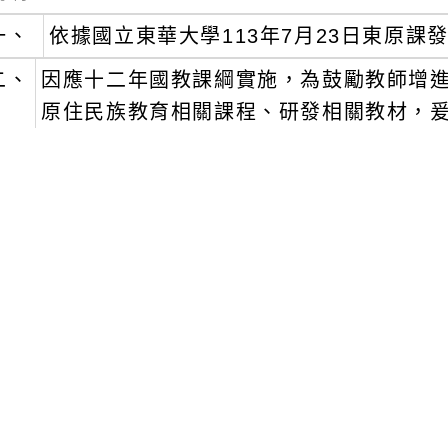
一、
依據國立東華大學113年7月23日東原課發中
二、
因應十二年國教課綱實施，為鼓勵教師增
原住民族教育相關課程、研發相關教材，
三、
活動資訊：
一)
參加對象：
１、
各縣市國中小正式教師。
２、
各縣市國中小代理教師。
３、
對原住民族議題有興趣之實習老師
二)
時間及地點：
１、
時間：113年8月20日至113年8月2