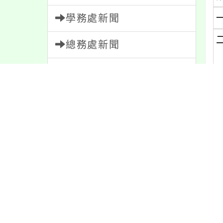
學務處新聞
總務處新聞
輔導室新聞
會計室新聞
(
人事室新聞
家長會新聞
內容標籤
(
宣導
274
活動
1171