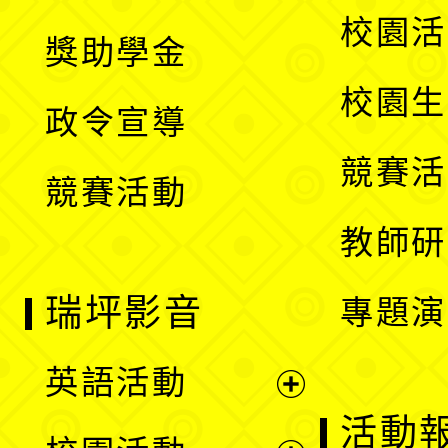
開
展
校園活
獎助學金
選
開
校園生
政令宣導
單
選
競賽活
競賽活動
單
教師研
瑞坪影音
專題演
英語活動
展
活動