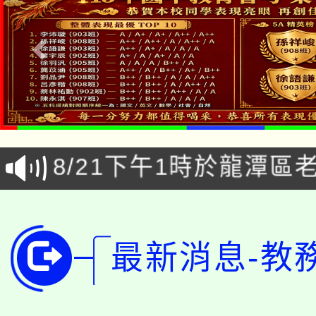
公告本校115學年度第1
「本色祭」8/29、30
代理(課)教師甄選結果
8/21下午1時於龍潭區
場熱烈登場!
告(尚有缺額)
YOUNG桃局內行報名
徵才活動。
8月14至27日，桃園
局官網。
最新消息-教
115年桃園市運動會8/1
開!
桃園市低收入戶享有免
田徑場及游泳池舉行。