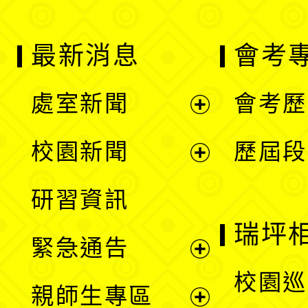
最新消息
會考
處室新聞
會考歷
展
校園新聞
歷屆段
開
展
研習資訊
選
開
瑞坪
緊急通告
單
選
展
校園巡
親師生專區
單