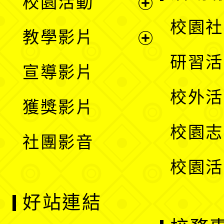
校園活動
開
展
校園社
教學影片
選
開
展
研習活
宣導影片
單
選
開
校外活
獲獎影片
單
選
校園志
社團影音
單
校園活
好站連結