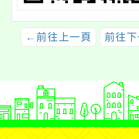
←
前往上一頁
前往下