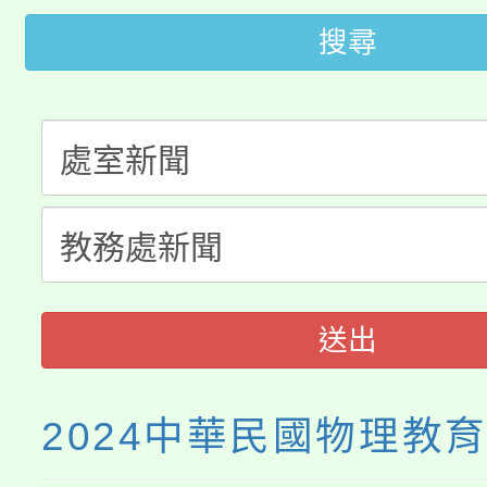
桃園市低收入戶享有免
田徑場及游泳池舉行。
搜尋
大園自造教育及科技中心
視費優惠，中低收入戶
大溪自造教育及科技中心
份教師增能研習
半價優惠，詳情可洽有
淨零綠生活教案入校路
份教師研習
者。
會
送出
2024中華民國物理教