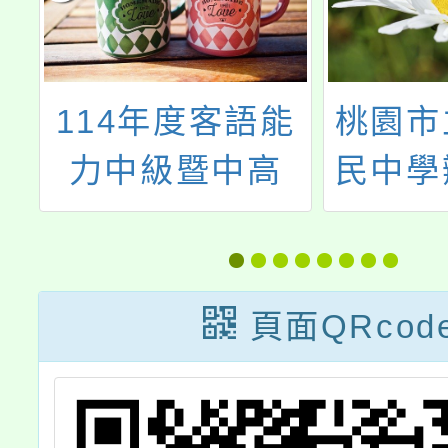
能
桃園市立武漢國
115
民中學辦理客家
資類科
傳統竹編工藝
育學
頁面QRcod