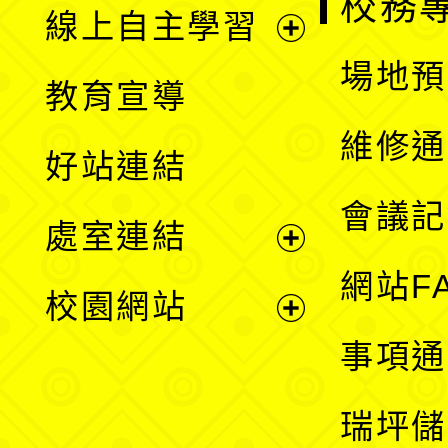
校務
線上自主學習
展
場地預
教育宣導
開
維修通
好站連結
選
會議記
處室連結
單
展
網站F
校園網站
開
展
事項通
選
開
瑞坪儲