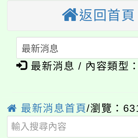
大園自造教育及科技中心
視費優惠，中低收入戶
返回首頁
大溪自造教育及科技中心
份教師增能研習
半價優惠，詳情可洽有
淨零綠生活教案入校路
份教師研習
者。
公告本校115學年度第1
會
最新消息 / 內容類型
「本色祭」8/29、30
代理(課)教師甄選結果
8/21下午1時於龍潭區
場熱烈登場!
告(尚有缺額)
YOUNG桃局內行報名
徵才活動。
最新消息首頁
/瀏覽：63
8月14至27日，桃園
局官網。
115年桃園市運動會8/1
開!