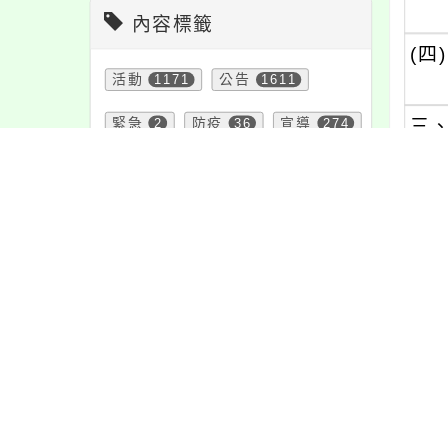
內容標籤
(四)
活動
1171
公告
1611
緊急
2
防疫
36
宣導
274
三
四
教學
38
特色
6
節日
10
學習
109
資訊
337
注意
180
課程
152
重要
38
報名
1151
五
頁面QRcode