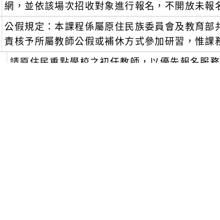
網，並依該場次招收對象進行報名，不開放未報
公假規定：本課程係屬原住民族委員會及教育部
責核予所屬教師公假或補休方式參加研習，惟課
、
請原住民重點學校之初任教師，以優先報名服
、
有關旨揭法定研習課程，係包含實體研習課程及
自行登入教育部磨課師線上學習平台，搜尋「原
至教育部國民及學前教育署本土語文資料庫（https://ips
enter/regular_form）網站，以不需註
進行法定研習課程勾稽作業。
、
相關課程資訊請至臉書搜尋「國立臺中教育大學
行查詢，或逕行電洽承辦人員(王厚仁先生04-2218