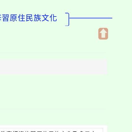
修習原住民族文化
開
啟
上
方
區
塊