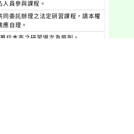
名人員參與課程。
共同委託辦理之法定研習課程，請本權
務應自理。
務單位本市之研習場次為原則。
線上研習課程兩部分，線上研習課程請
住民族教育師資」課程進行修課，同時
e.k12ea.gov.tw/aborigine_c
冊該網站帳號方式填報個人表單資料，俾利後續
原住民族教育及文化研究中心」字串進
8199)。