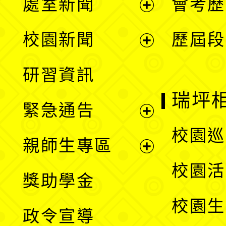
處室新聞
會考歷
展
校園新聞
歷屆段
開
展
研習資訊
選
開
瑞坪
緊急通告
單
選
展
校園巡
親師生專區
單
開
展
校園活
獎助學金
選
開
校園生
政令宣導
單