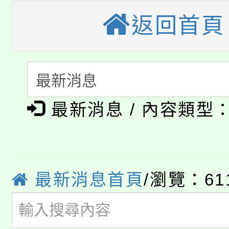
大溪自造教育及科技中心
份教師增能研習
半價優惠，詳情可洽有
返回首頁
淨零綠生活教案入校路
份教師研習
者。
115年食農教育專業人
會
「本色祭」8/29、30
程
最新消息 / 內容類型
8/21下午1時於龍潭區
場熱烈登場!
YOUNG桃局內行報名
徵才活動。
8月14至27日，桃園
局官網。
最新消息首頁
/瀏覽：61
115年桃園市運動會8/1
開!
桃園市低收入戶享有免
田徑場及游泳池舉行。