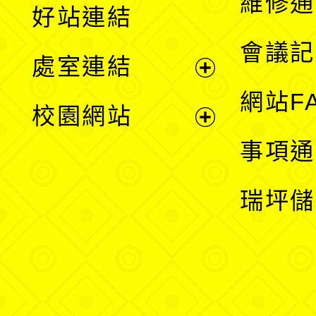
維修通
好站連結
選
會議記
處室連結
單
展
網站F
校園網站
開
展
事項通
選
開
瑞坪儲
單
選
單