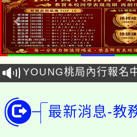
「本色祭」8/29、30
8/21下午1時於龍潭區
場熱烈登場!
YOUNG桃局內行報名
徵才活動。
8月14至27日，桃園
局官網。
115年桃園市運動會8/1
開!
最新消息-教
桃園市低收入戶享有免
田徑場及游泳池舉行。
大園自造教育及科技中心
視費優惠，中低收入戶