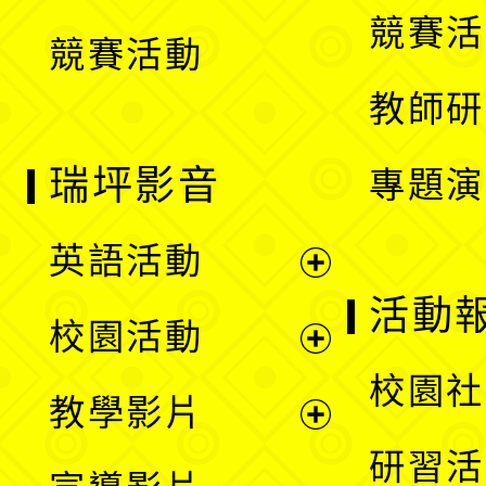
選
競賽活
競賽活動
單
教師研
瑞坪影音
專題演
英語活動
展
活動
校園活動
開
展
校園社
教學影片
選
開
展
研習活