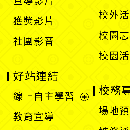
宣導影片
單
選
開
校外活
獲獎影片
單
選
校園志
社團影音
單
校園活
好站連結
校務
線上自主學習
展
場地預
教育宣導
開