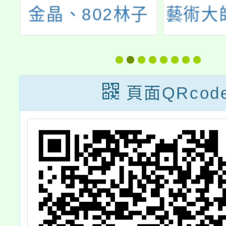
子
藝術大師去旅行-
台語家
蔡
世界六大博物館
台語教
靜
經典館藏巡禮」
及「英國國家藝
頁面QRcod
年
廊與奇美博物館
生
特展《從拉斐爾
比
到梵谷：英國國
!
家藝廊珍藏
展》」