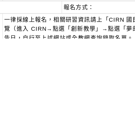
報名方式：
、
一律採線上報名，相關研習資訊請上「CIRN 
覽（進入 CIRN→點選「創新教學」→點選「夢
告日，自行至上述網站或全教網查詢錄取名單。
、
經錄取人員須全程參與研習課程，倘若無故未出
報名前自行評估是否能全程參與，以免造成研習
、報名時間：
、
第一階段【全國教師在職進修網】報名：（已
報名請上全國教師在職進修網，查詢課程代碼，
報名時間自113年8月19日（星期一）上午8時起至
第一階段錄取公告：於113年9月6日（星期五）
、
第二階段【夢 N 網站】報名：