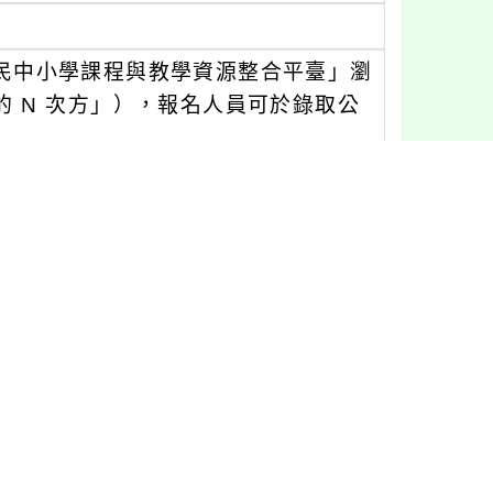
國民中小學課程與教學資源整合平臺」瀏
的 N 次方」），報名人員可於錄取公
席者，將於全教網進行未到登錄，請於
資源浪費。
具備並開通全教網帳號之教師）
點研習名稱進入報名。
113年9月3日（星期二）24 時止。
下午 4時前公告錄取名單。