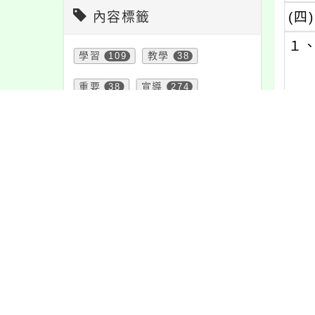
內容標籤
(四)
１
學習
109
教學
38
重要
38
宣導
274
２
公告
1610
報名
1151
緊急
2
資訊
337
特色
6
(五)
節日
10
注意
180
１
課程
151
活動
1171
(１)
防疫
36
(２)
(３)
頁面QRcode
２