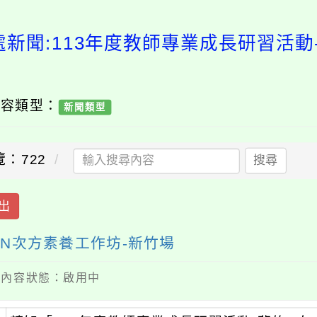
處新聞:113年度教師專業成長研習活動
內容類型：
新聞類型
覽：722
搜尋
出
的N次方素養工作坊-新竹場
 / 內容狀態：啟用中