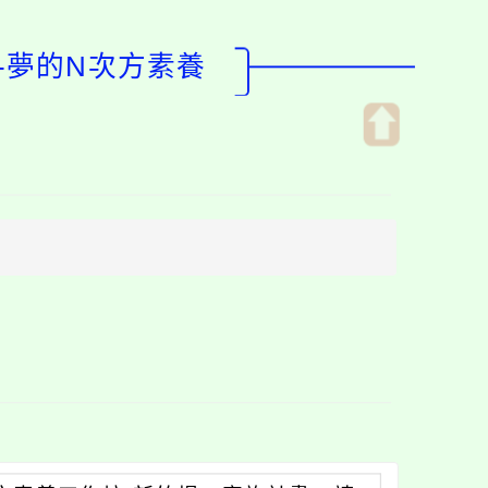
-夢的N次方素養
開
啟
上
方
區
塊