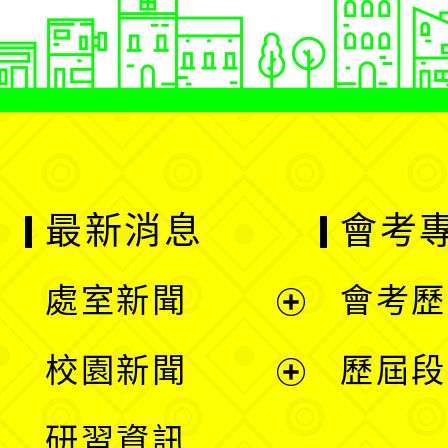
最新消息
會考
處室新聞
會考歷
展
校園新聞
歷屆段
開
展
研習資訊