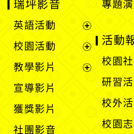
瑞坪影音
專題演
英語活動
展
活動
校園活動
開
展
校園社
教學影片
選
開
展
研習活
宣導影片
單
選
開
校外活
獲獎影片
單
選
校園志
社團影音
單