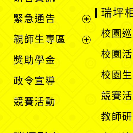
選
開
瑞坪
緊急通告
單
選
展
校園巡
親師生專區
單
開
展
校園活
獎助學金
選
開
校園生
政令宣導
單
選
競賽活
競賽活動
單
教師研