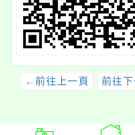
←
前往上一頁
前往下