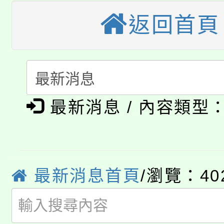
公告本校115學年度第
返回首頁
代理(課)教師甄選結果(
轉知中國文化大學推廣
代理(課)教師甄選結果(
轉知苗栗縣政府辦理11
《TA101》溝通分析
115年食農教育專業人
縣市「校園短影音徵選
程，歡迎學生輔導中心
最新消息 / 內容類型
學期銜接期間理賠案件
程
門員」簡章及活動海報
心理、諮商輔導、社會
淨零綠領人才培育課程
學籍身 分審查程序及
踴躍報名參加。
系所師生報名參加。
公告本校115學年度第1
最新消息首頁
/瀏覽：40
版
「2026金融保險知識
代理(課)教師甄選結果(
桃園市115學年度學生
車」活動