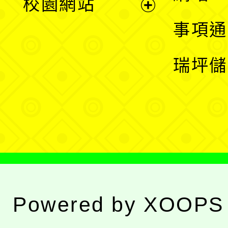
校園網站
開
展
事項通
選
開
瑞坪儲
單
選
單
Powered by
XOOPS