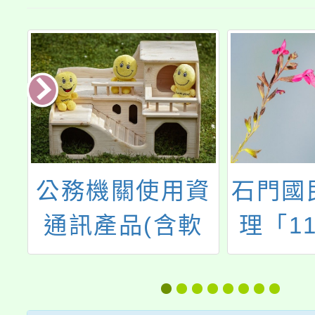
訓
公務機關使用資
石門國
全
通訊產品(含軟
理「1
體、硬體及服務)
中小學
相關原則
師專業