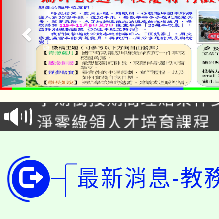
115年食農教育專業人
學期銜接期間理賠案件
程
淨零綠領人才培育課程
學籍身 分審查程序及
公告本校115學年度第1
版
「2026金融保險知識
代理(課)教師甄選結果(
最新消息-教
桃園市115學年度學生
車」活動
公告本校115學年度第
生本土語及新住民語歌