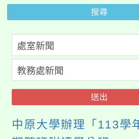
搜尋
公告本校115學年度第
生本土語及新住民語歌
公告本校115學年度第
代理(課)教師甄選結果(
轉知中國文化大學推廣
代理(課)教師甄選結果(
轉知苗栗縣政府辦理11
《TA101》溝通分析
縣市「校園短影音徵選
程，歡迎學生輔導中心
門員」簡章及活動海報
心理、諮商輔導、社會
送出
踴躍報名參加。
系所師生報名參加。
中原大學辦理「113學