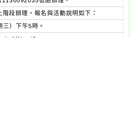
130092035號函辦理。
上階段辦理，報名與活動說明如下：
期三）下午5時。
egitoMNmcj9。
程安排詳如附件。
中正區羅斯福路二段9號9樓之1）。
連結將於工作坊前一周寄送自師長信箱中）。
多元學習計畫 四「協助偏遠地區學校發展學生