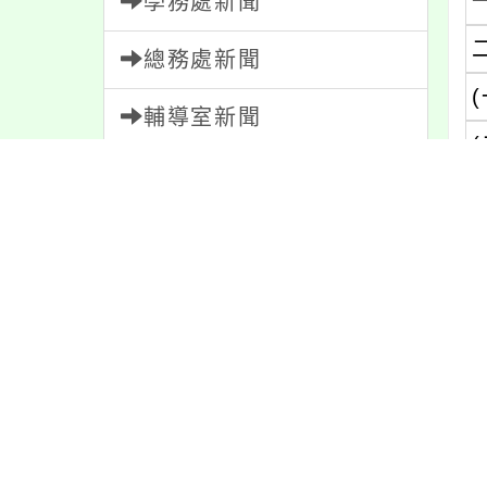
學務處新聞
總務處新聞
(
輔導室新聞
(
會計室新聞
(
人事室新聞
(
家長會新聞
內容標籤
(
公告
1610
特色
6
學習
109
資訊
337