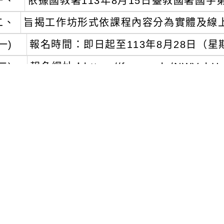
一、
依據國教署113年8月15日臺教國署國字第1
二、
旨揭工作坊形式依課程內容分為實體及線
一)
報名時間：即日起至113年8月28日（星
二)
報名網址：https://forms.gle/NWVubH
三)
研習時間：113年9月至114年6月，課
四)
研習地點：
１、
實體：T space教師空間（100臺北市
２、
線上：Google Meet 線上會議室（
五)
參加對象：
１、
獲國教署核定辦理113學年度活化教學與
自主學習」之學校優先錄取。