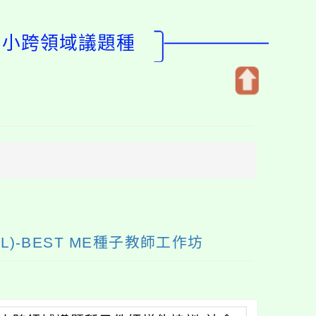
中小跨領域議題種
開
啟
上
方
區
塊
-BEST ME種子教師工作坊