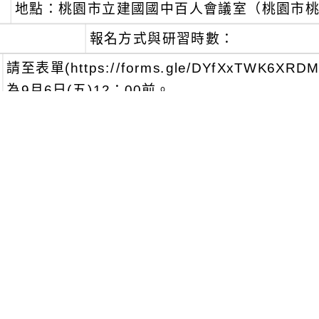
地點：桃園市立建國國中百人會議室（桃園市桃
、
報名方式與研習時數：
請至表單(https://forms.gle/DYfXxTWK
為9月6日(五)12：00前。
工作坊名額有限，經主辦單位審核通過者方能參
序」錄取。
本案報名後，請務必出席，避免影響他人權益。
、
課務自理原則下，請各校准予參與教師公假
可瀏覽群組：
註冊會員
訪客