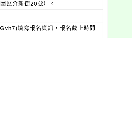
園區介新街20號）。
6XRDMGvh7)填寫報名資訊，報名截止時間
與工作坊研習，依「表單報名先後順
教師全 程參與核實發予研習時數。
登記。