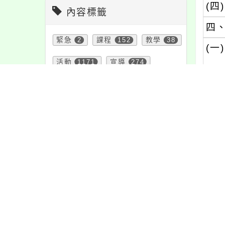
(四)
內容標籤
四
緊急
2
課程
152
教學
38
(一)
活動
1171
宣導
274
(二)
特色
6
資訊
337
重要
38
報名
1151
防疫
36
(三)
注意
180
公告
1611
五
學習
109
節日
10
內文
頁面QRcode