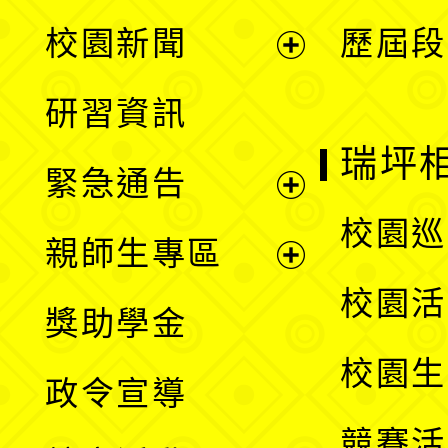
展
校園新聞
歷屆段
開
展
研習資訊
選
開
瑞坪
緊急通告
單
選
展
校園巡
親師生專區
單
開
展
校園活
獎助學金
選
開
校園生
政令宣導
單
選
競賽活