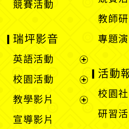
競賽活動
單
教師研
瑞坪影音
專題演
英語活動
展
活動
校園活動
開
展
校園社
教學影片
選
開
展
研習活
宣導影片
單
選
開