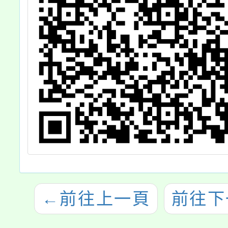
←
前往上一頁
前往下