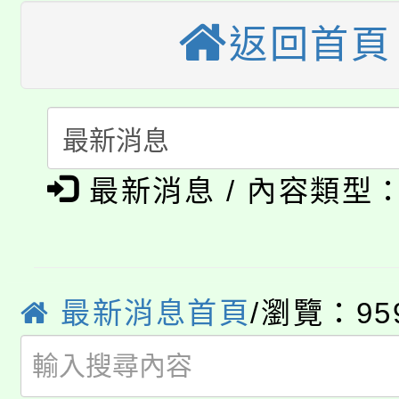
大溪自造教育及科技中心
份教師增能研習
半價優惠，詳情可洽有
返回首頁
淨零綠生活教案入校路
份教師研習
者。
115年食農教育專業人
會
「本色祭」8/29、30
程
8/21下午1時於龍潭區
場熱烈登場!
最新消息 / 內容類型
YOUNG桃局內行報名
徵才活動。
8月14至27日，桃園
局官網。
115年桃園市運動會8/1
最新消息首頁
/瀏覽：95
開!
桃園市低收入戶享有免
田徑場及游泳池舉行。