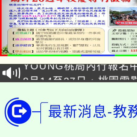
「本色祭」8/29、30
8/21下午1時於龍潭區
場熱烈登場!
YOUNG桃局內行報名
徵才活動。
8月14至27日，桃園
局官網。
115年桃園市運動會8/1
開!
桃園市低收入戶享有免
田徑場及游泳池舉行。
最新消息-教
大園自造教育及科技中心
視費優惠，中低收入戶