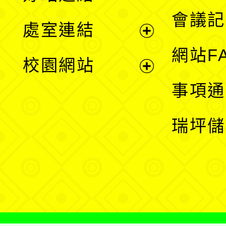
選
會議記
處室連結
單
展
網站F
校園網站
開
展
事項通
選
開
瑞坪儲
單
選
單