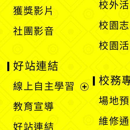
校外活
獲獎影片
單
選
校園志
社團影音
單
校園活
好站連結
校務
線上自主學習
展
場地預
教育宣導
開
維修通
好站連結