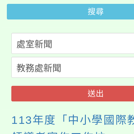
大園自造教育及科技中心
視費優惠，中低收入戶
搜尋
大溪自造教育及科技中心
份教師增能研習
半價優惠，詳情可洽有
淨零綠生活教案入校路
份教師研習
者。
115年食農教育專業人
會
程
送出
113年度「中小學國際