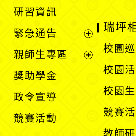
開
展
研習資訊
選
開
瑞坪
緊急通告
單
選
展
校園巡
親師生專區
單
開
展
校園活
獎助學金
選
開
校園生
政令宣導
單
選
競賽活
競賽活動
單
教師研