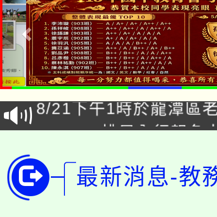
「本色祭」8/29、30
8/21下午1時於龍潭區
場熱烈登場!
YOUNG桃局內行報名
徵才活動。
8月14至27日，桃園
局官網。
最新消息-教
115年桃園市運動會8/1
開!
桃園市低收入戶享有免
田徑場及游泳池舉行。