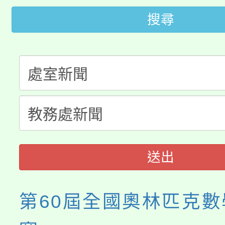
桃園市低收入戶享有免
田徑場及游泳池舉行。
搜尋
大園自造教育及科技中心
視費優惠，中低收入戶
大溪自造教育及科技中心
份教師增能研習
半價優惠，詳情可洽有
淨零綠生活教案入校路
份教師研習
者。
115年食農教育專業人
會
程
送出
第60屆全國奧林匹克