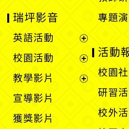
瑞坪影音
專題演
英語活動
展
活動
校園活動
開
展
校園社
教學影片
選
開
展
研習活
宣導影片
單
選
開
校外活
獲獎影片
單
選