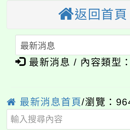
大園自造教育及科技中心
視費優惠，中低收入戶
返回首頁
大溪自造教育及科技中心
份教師增能研習
半價優惠，詳情可洽有
淨零綠生活教案入校路
份教師研習
者。
115年食農教育專業人
會
「本色祭」8/29、30
最新消息 / 內容類型
程
8/21下午1時於龍潭區
場熱烈登場!
YOUNG桃局內行報名
徵才活動。
最新消息首頁
/瀏覽：96
8月14至27日，桃園
局官網。
115年桃園市運動會8/1
開!