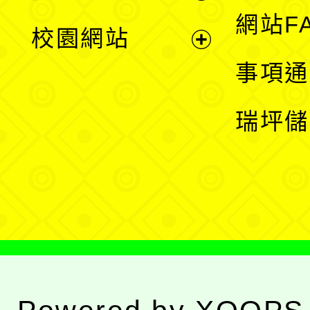
展
網站F
校園網站
開
展
事項通
選
開
瑞坪儲
單
選
單