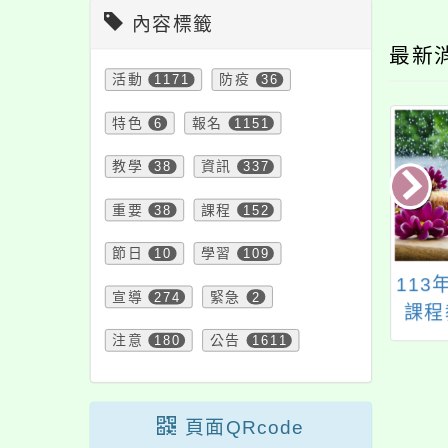
內容標籤
最新
活動
1171
防疫
36
特色
6
報名
1151
教學
38
資訊
337
重要
38
課程
152
節日
10
學習
109
團法人九九文教基
國立海洋科技博物館
11
宣導
274
緊急
2
『2025年全美中
「112年度本土教育人
課程
數學分級能力測驗
才培育素養計畫」
注意
180
公告
1611
10A/12A&AMC10B/12B』
頁面QRcode