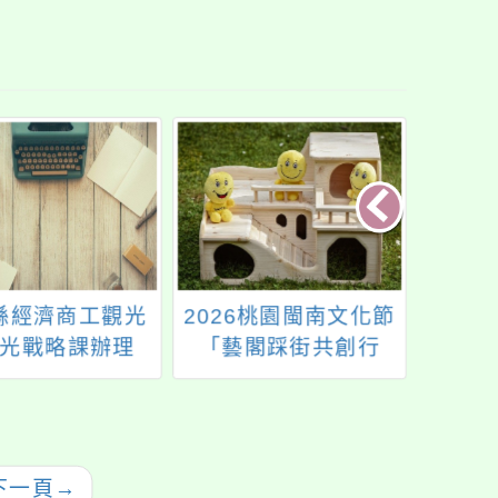
縣經濟商工觀光
2026桃園閩南文化節
「11
光戰略課辦理
「藝閣踩街共創行
工作
城縣國際教育交
動」徵件
組—
明會」桃園場
文組
援工
下一頁
→