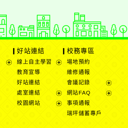
好站連結
校務專區
線上自主學習
場地預約
展
展
教育宣導
維修通報
開
開
好站連結
會議記錄
選
選
展
處室連結
網站FAQ
單
單
開
展
展
校園網站
事項通報
選
開
開
展
瑞坪儲蓄專戶
單
選
選
開
單
單
選