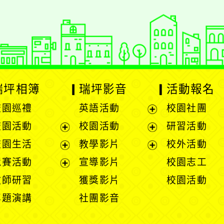
瑞坪相簿
瑞坪影音
活動報名
校園巡禮
英語活動
校園社團
展
校園活動
校園活動
研習活動
開
展
展
校園生活
教學影片
校外活動
選
開
開
展
展
競賽活動
宣導影片
校園志工
單
選
選
開
開
展
教師研習
獲獎影片
校園活動
單
單
選
選
開
專題演講
社團影音
單
單
選
單