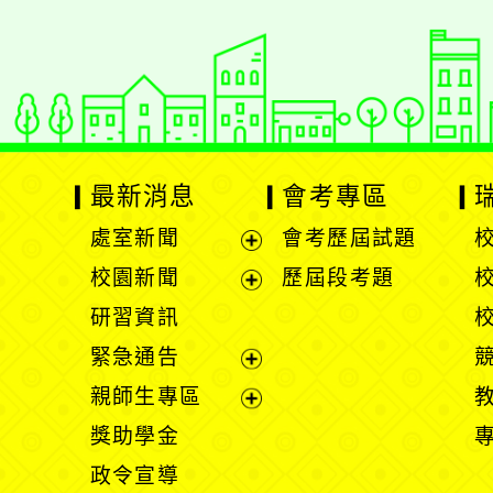
最新消息
會考專區
處室新聞
會考歷屆試題
展
校園新聞
歷屆段考題
開
展
研習資訊
選
開
緊急通告
單
選
展
親師生專區
單
開
展
獎助學金
選
開
政令宣導
單
選