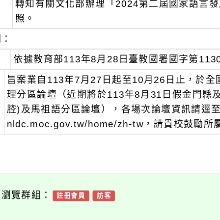
轉知有關文化部辦理「2024第二屆國家語言
：
照。
明：
、
依據教育部113年8月28日臺教國署國字第1130
、
旨案業自113年7月27日起至10月26日止，
理分區論壇（近期將於113年8月31日假金門縣
腔)及馬祖語分區論壇），各場次論壇資訊請逕至文化
nldc.moc.gov.tw/home/zh-tw，請貴校鼓
可瀏覽群組：
註冊會員
訪客