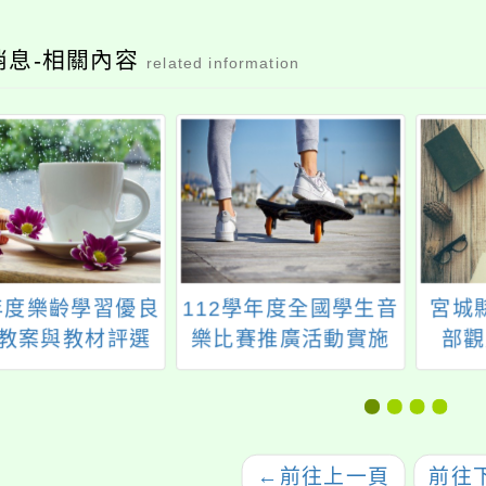
消息-相關內容
related information
3年度樂齡學習優良
112學年度全國學生音
宮城
教案與教材評選
樂比賽推廣活動實施
部觀
實施計畫
計畫─音樂團隊經營與
「宮
管理講座
流說
←
前往上一頁
前往