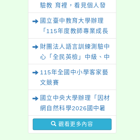
驗教 育裡，看見個人發
展的可能性」
國立臺中教育大學辦理
「115年度教師專業成長
研習—「夢的N次方」實
財團法人語言訓練測驗中
踐家論壇（中區臺中
心「全民英檢」中級、中
場）」
高級測驗
115年全國中小學客家藝
文競賽
國立中央大學辦理「因材
網自然科學2026國中暑
期課程」
觀看更多內容