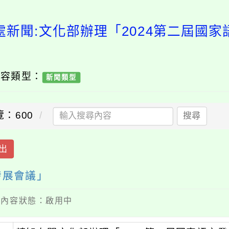
處新聞:文化部辦理「2024第二屆國家
內容類型：
新聞類型
覽：600
搜尋
出
發展會議」
 / 內容狀態：啟用中