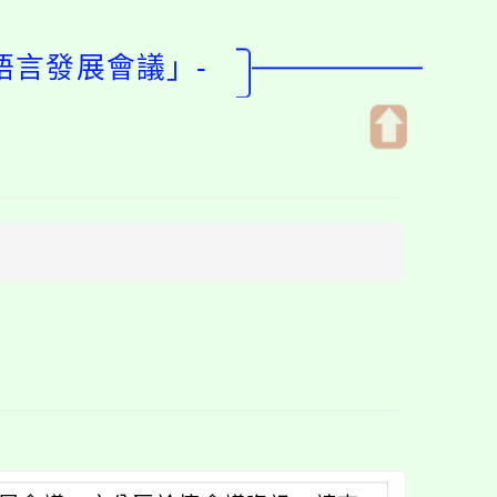
語言發展會議」-
開
啟
上
方
區
塊