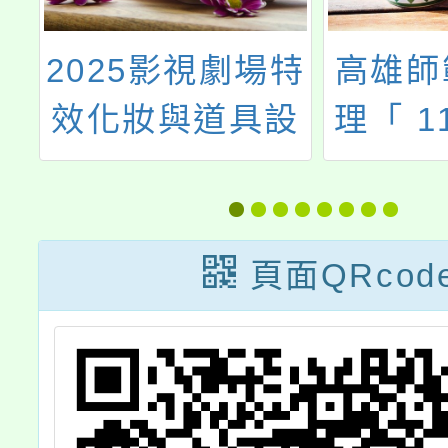
特
高雄師範大學辦
國立清
設
理「 115年寒假
理「1
暨
全國高級中等以
學教育
坊
下學校跨國銜轉
培
學生教育之行政
頁面QRcod
知能暨師資增能
研習」