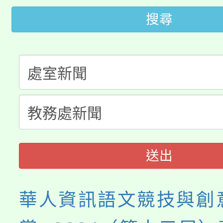
轉知苗栗縣政府辦理11
《TA101》溝通分析
搜尋
桃園市115學年度學生
縣市「校園短影音徵選
程，歡迎學生輔導中心
「桃園市補助參觀特色
要點
門員」簡章及活動海報
心理、諮商輔導、社會
115年度「教育部表揚
展演活動實施計畫」
踴躍報名參加。
系所師生報名參加。
義教育推展貢獻獎」
送出
華人資訊語文競技與創