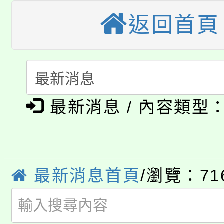
桃園市115學年度學生
縣市「校園短影音徵選
程，歡迎學生輔導中心
返回首頁
「桃園市補助參觀特色
要點
門員」簡章及活動海報
心理、諮商輔導、社會
115年度「教育部表揚
展演活動實施計畫」
踴躍報名參加。
系所師生報名參加。
公告本校115學年度第1
義教育推展貢獻獎」
最新消息 / 內容類型
「2026金融保險知識
代理(課)教師甄選結果(
桃園市115學年度學生
車」活動
公告本校115學年度第
生本土語及新住民語歌
最新消息首頁
/瀏覽：71
公告本校115學年度第
代理(課)教師甄選結果(
轉知中國文化大學推廣
代理(課)教師甄選結果(