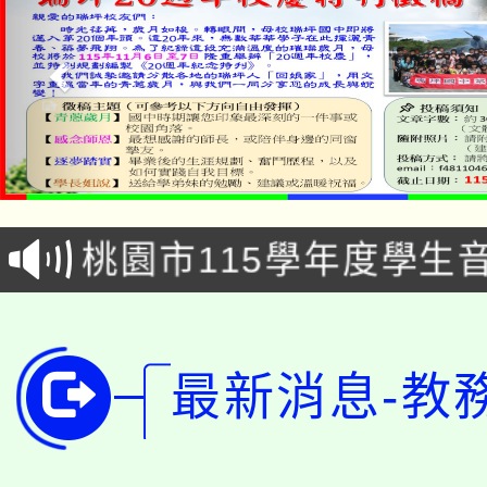
公告本校115學年度第1
「2026金融保險知識
代理(課)教師甄選結果(
桃園市115學年度學生
車」活動
公告本校115學年度第
生本土語及新住民語歌
公告本校115學年度第
代理(課)教師甄選結果(
最新消息-教
轉知中國文化大學推廣
代理(課)教師甄選結果(
轉知苗栗縣政府辦理11
《TA101》溝通分析