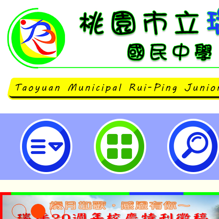
華人資訊語文競技與創意設計大賞─2
屆）專業英（日）文（ESP）詞彙
賽-桃園市立瑞坪國民中學